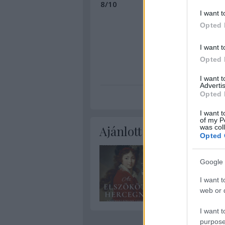
8/10
I want t
Opted 
I want t
Opted 
sci-fi
wes
I want 
Advertis
Opted 
I want t
of my P
was col
Ajánlott bejegyzések:
Opted 
Google 
I want t
web or d
I want t
purpose