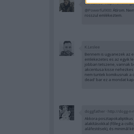
danialves
·
http://smokingb
@Powerful900
: Átírom. Ne
rosszul emlékeztem.
K.Leslee
Bennem is ugyanezek az e
emlekezetes es az egyik l
jobban tetszene, vannak b
akcentusa kisse nehezkes 
nem tuntek komikusnak a di
dead' bar ez a mondat kapc
doggfather
·
http://dogg-n-r
Akkora posztapokaliptikus w
alakításokkal (főleg a csil
aláfestések), és minimál ké