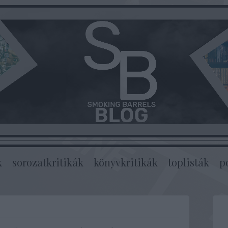
k
sorozatkritikák
könyvkritikák
toplisták
p