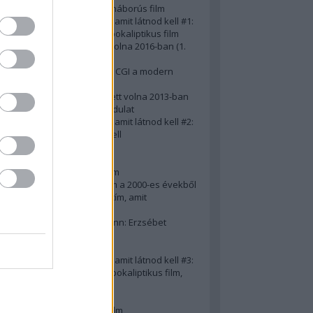
A 10 legjobb második világháborús film
50 posztapokaliptikus film, amit látnod kell #1:
A 10 legkreatívabb posztapokaliptikus film
20 film, amit látnod kellett volna 2016-ban (1.
rész)
Ezért néz ki borzasztóan a CGI a modern
filmekben (is)
15(+1) film, amit látnod kellett volna 2013-ban
A 15 legnagyobb filmes fordulat
50 posztapokaliptikus film, amit látnod kell #2:
10 zombifilm, amit látnod kell
A 10 legjobb gengszterfilm
A 10 legjobb Brad Pitt-film
A 10 legjobb Mel Gibson-film
Az igazi 10 legjobb akciófilm a 2000-es évekből
10 iszonyatos magyar filmcím, amit
megúsztunk 2016-ban
Könyvkritika: Brigitte Hamann: Erzsébet
királyné (2019)
A 10 legjobb Al Pacino - film
50 posztapokaliptikus film, amit látnod kell #3:
10 (nem is annyira) posztapokaliptikus film,
amit látnod kell
10 alulértékelt film - 2. rész
A 10 legjobb Matt Damon-film