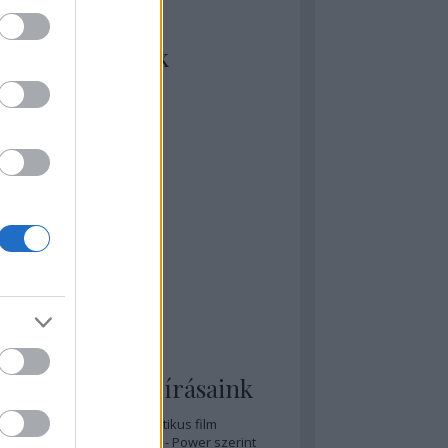
kiket szívesen
ézünk/olvasunk
rosta szerint
rkSide Joint
lmFreak
lmbook
lmtrailer
lmzabáló
sztes megmondja a tutit
gyar Film Adatbázis
zi Mánia app
zze meg az ember!
pcorn & Soda
pernatural Movies
ashnevelés
s & Calzone
 legolvasottabb írásaink
A 20 legjobb posztapokaliptikus film
A 15 legjobb időutazós film - Power szerint