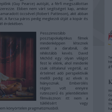
lőnk (Guy Pearce) autóját, a férfi megszállottan
aszerezze. Ebben nem várt segítséget kap, amikor
zamaradott öccsével (Robert Pattinson), akit abban
lt. A furcsa páros pedig megkezdi útját a kopár és
él érdekében.
Pesszimistább
posztapokaliptikus filmek
mindenképpen léteznek
ennél a darabnál, de
nihilistább kevés. David
Tw
Michôd egy olyan világot
ht
fest le elénk, ahol mindenki
g-
csak céltalanul vegetál, az
értelmet adó perspektívák
mellől pedig az elvek is
K
hiányoznak. Emberölés
régen volt ennyire
We
rutinszerű és jelentéktelen
G
filmvásznon: itt nem a
da
túlélésért vagy
Th
anem könyörtelen pragmatizmusból.
ha