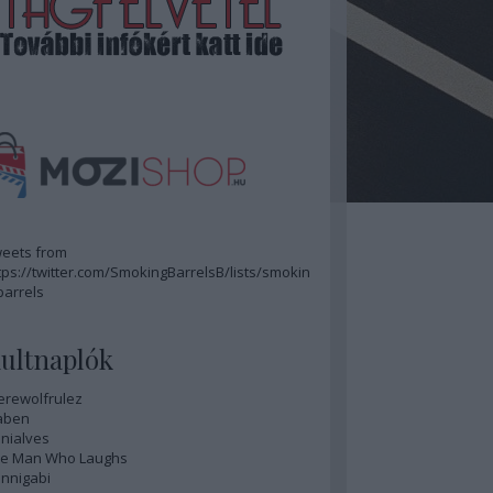
eets from
tps://twitter.com/SmokingBarrelsB/lists/smokin
barrels
ultnaplók
rewolfrulez
aben
nialves
e Man Who Laughs
nnigabi