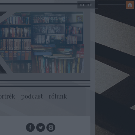
ortrék
podcast
rólunk