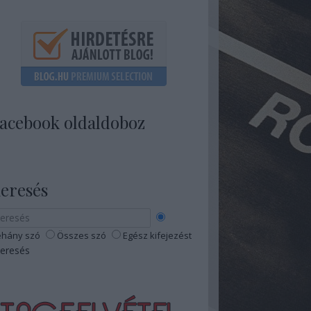
acebook oldaldoboz
eresés
hány szó
Összes szó
Egész kifejezést