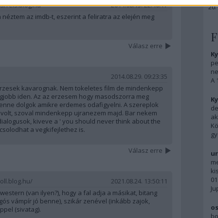
arrels.blog.hu
2014.08.13. 22:40:17
m néztem az imdb-t, eszerint a feliratra az elején meg
F
Válasz erre
Ky
pe
ne
2014.08.29. 09:23:35
A 
rzesek kavarognak. Nem tokeletes film de mindenkepp
egjobb iden. Az az erzesem hogy masodszorra meg
Ky
enne dolgok amikre erdemes odafigyelni. A szereplok
de
volt, szoval mindenkepp ujranezem majd. Bar nekem
ak
alogusok, kiveve a ' you should never think about the
Kö
solodhat a vegkifejlethez is.
gy
Válasz erre
ur
me
ki
01
oll.blog.hu/
2021.08.24. 13:50:11
Ju
estern (van ilyen?), hogy a fal adja a másikat, bitang
logós vámpír jó benne), szikár zenével (inkább zajok,
os
ppel (sivatag).
bo