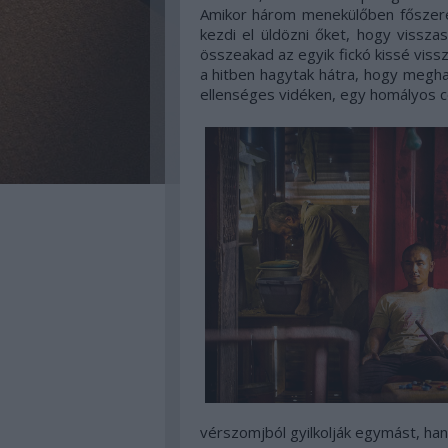
Amikor három menekülőben főszerep
kezdi el üldözni őket, hogy vissz
összeakad az egyik fickó kissé viss
a hitben hagytak hátra, hogy megha
ellenséges vidéken, egy homályos c
vérszomjból gyilkolják egymást, h