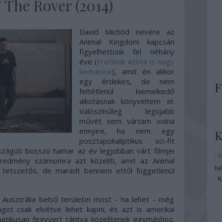
 The Rover (2014)
David Michôd nevére az
Animal Kingdom kapcsán
figyelhettünk fel néhány
éve (
FroGnak azóta is nagy
kedvence
), amit én akkor
egy érdekes, de nem
F
feltétlenül kiemelkedő
alkotásnak könyveltem el.
Valószínűleg legújabb
művét sem vártam volna
ennyire, ha nem egy
K
posztapokaliptikus sci-fit
szágúti bosszú hamar az év legjobban várt filmjei
eredmény számomra azt közelíti, amit az Animal
Né
 tetszetős, de maradt bennem ettől függetlenül
 Ausztrália belső területei most - ha lehet - még
got csak elvétve lehet kapni, és azt is amerikai
atikusan fegyvert rántva közelítenek egymáshoz.