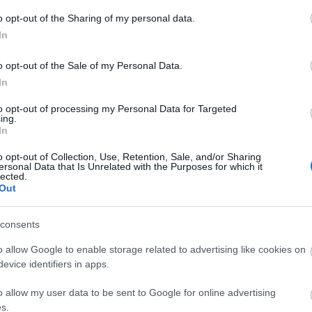
A
o opt-out of the Sharing of my personal data.
n
In
Bo
o opt-out of the Sale of my Personal Data.
Da
In
Fi
Fi
tern
filmkritikák
posztapok
to opt-out of processing my Personal Data for Targeted
Fi
ing.
Fi
In
4
komment
Li
Ma
o opt-out of Collection, Use, Retention, Sale, and/or Sharing
Mo
ersonal Data that Is Unrelated with the Purposes for which it
lected.
Né
Out
Po
Su
Tr
consents
Ju
o allow Google to enable storage related to advertising like cookies on
evice identifiers in apps.
A
o allow my user data to be sent to Google for online advertising
s.