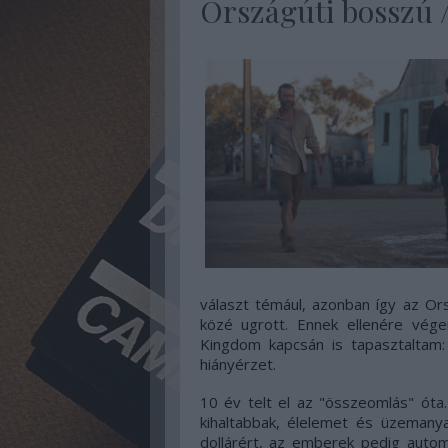
Országúti bosszú /
választ témául, azonban így az Or
közé ugrott. Ennek ellenére vég
Kingdom kapcsán is tapasztaltam:
hiányérzet.
10 év telt el az "összeomlás" óta.
kihaltabbak, élelemet és üzemanya
dollárért, az emberek pedig autom