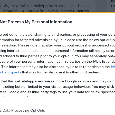
Ka
kotás, ez a mű is némiképp sikertelenül küzd azzal,
Fr
mondani. A játékidőt inkább hosszú snittek,
galmas jelenetek töltik meg, szereplőink pedig
A
k egymás mellett. De amikor kinyitják a szájukat,
Not Process My Personal Information
, már-már a komikum határán egyensúlyozóan
A 
 pufogtatnak egymás felé.
to opt-out of the sale, sharing to third parties, or processing of your per
A
Bo
formation for targeted advertising by us, please use the below opt-out s
zavaró, hogy az atmoszféra viszont tényleg
Bo
r selection. Please note that after your opt-out request is processed y
ényképezés, az időként bizarr, de mégis működő
Cr
eing interest-based ads based on personal information utilized by us or
lakításai még egy vékony történet mellett is
Le
disclosed to third parties prior to your opt-out. You may separately opt-
smét bizonyítja, hogy az utóbbi időben kissé
Ma
ól, de még őt is elhomályosítja Robert Pattinson, aki
losure of your personal information by third parties on the IAB’s list of
a karakterét.
. This information may also be disclosed by us to third parties on the
IA
A
Participants
that may further disclose it to other third parties.
zen átértékelik az összes addigi eseményt, és
p
 that this website/app uses one or more Google services and may gath
illanatok, ügyetlenül megírt dialógusok is egy pazar
án az az egészen furcsa helyzet áll elő, hogy a
including but not limited to your visit or usage behaviour. You may click 
An
kkal jobban lehet élvezni a filmet, mint egészen
 to Google and its third-party tags to use your data for below specifi
Di
 még a tökéletesség határát is súrolhatná ez a
ogle consent section.
Eg
adt egy jó adag hiányérzet és egy kisebb csalódás
N
Ör
l Data Processing Opt Outs