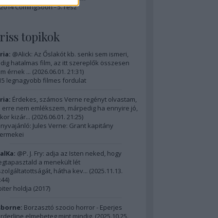
2014 ComingSoon - 5. rész
riss topikok
ria:
@Alick: Az Őslakót kb. senki sem ismeri,
dig hatalmas film, az itt szereplők összesen
m érnek ...
(
2026.06.01. 21:31
)
15 legnagyobb filmes fordulat
ria:
Érdekes, számos Verne regényt olvastam,
 erre nem emlékszem, márpedig ha ennyire jó,
kor kizár...
(
2026.06.01. 21:25
)
nyvajánló: Jules Verne: Grant kapitány
ermekei
alKa:
@P. J. Fry: adja az Isten neked, hogy
gtapasztald a menekült lét
szolgáltatottságát, hátha kev...
(
2025.11.13.
:44
)
piter holdja (2017)
borne:
Borzasztó szocio horror - Eperjes
rderline elmebeteg mint mindig.
(
2025.10.25.