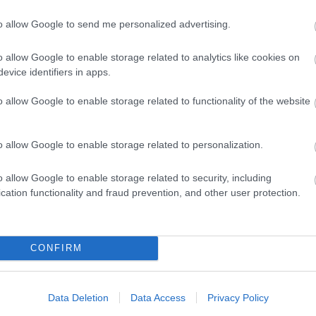
címe:
to allow Google to send me personalized advertising.
/trackback/id/6598689
o allow Google to enable storage related to analytics like cookies on
evice identifiers in apps.
o allow Google to enable storage related to functionality of the website
 felhasználói tartalomnak minősülnek, értük a
szolgáltatás technikai
t nem ellenőrzi. Kifogás esetén forduljon a blog szerkesztőjéhez. Részletek
oztatóban
.
o allow Google to enable storage related to personalization.
o allow Google to enable storage related to security, including
cation functionality and fraud prevention, and other user protection.
ls.blog.hu
2014.08.13. 22:37:29
asonlóan tetszett. Nem lövöm le a végét, de egyszerre
ábrándultságot meg egy kisebb katarzist is. Ilyet nagyon
lam. Amúgy csak a szőrszálhasogatás kedvéért: 10 év telt
0. :)
CONFIRM
Válasz erre
Data Deletion
Data Access
Privacy Policy