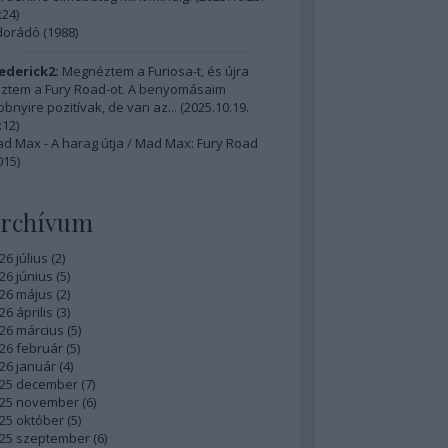
:24
)
dorádó (1988)
ederick2:
Megnéztem a Furiosa-t, és újra
ztem a Fury Road-ot. A benyomásaim
bbnyire pozitívak, de van az...
(
2025.10.19.
:12
)
d Max - A harag útja / Mad Max: Fury Road
015)
rchívum
26 július
(
2
)
26 június
(
5
)
26 május
(
2
)
26 április
(
3
)
26 március
(
5
)
26 február
(
5
)
26 január
(
4
)
25 december
(
7
)
25 november
(
6
)
25 október
(
5
)
25 szeptember
(
6
)