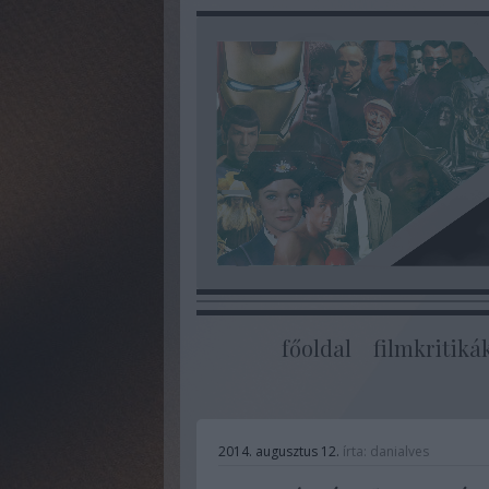
főoldal
filmkritiká
2014. augusztus 12.
írta:
danialves