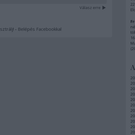
22
Válasz erre
El
Fr
né
sztrálj
! ‐
Belépés Facebookkal
tö
16
Ma
(2
A
20
20
20
20
20
20
20
20
20
20
20