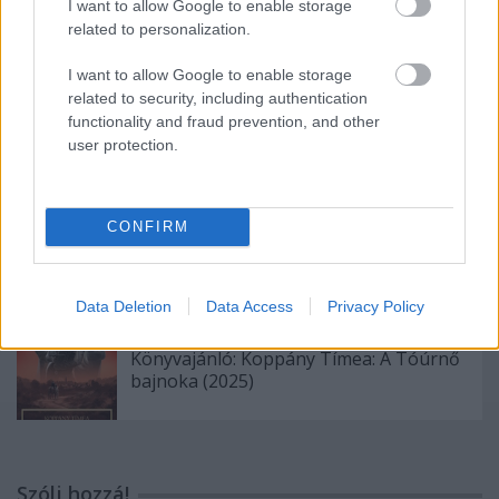
Könyvajánló: Markovics Botond:
I want to allow Google to enable storage
Bionauták (2026)
related to personalization.
I want to allow Google to enable storage
related to security, including authentication
functionality and fraud prevention, and other
Könyvajánló: Aux Eliza: Aranytinta (Írósuli
2) (2026)
user protection.
CONFIRM
Könyvajánló: Ferenc K. Zoltán: Pactum
Diabolo (2026)
Data Deletion
Data Access
Privacy Policy
Könyvajánló: Koppány Tímea: A Tóúrnő
bajnoka (2025)
Szólj hozzá!