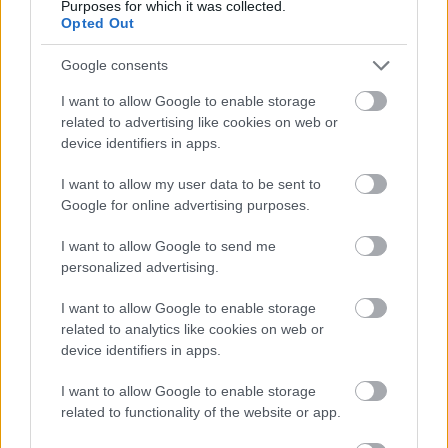
Purposes for which it was collected.
hozzáállás, amellyel a rasszizmusról érdemes filmet
Opted Out
készíteni.
Google consents
9/10
I want to allow Google to enable storage
related to advertising like cookies on web or
device identifiers in apps.
Címkék:
oscar
dráma
filmkritikák
I want to allow my user data to be sent to
Google for online advertising purposes.
I want to allow Google to send me
personalized advertising.
Ajánlott bejegyzések:
I want to allow Google to enable storage
related to analytics like cookies on web or
Könyvajánló: Basa Katalin: Argilus
device identifiers in apps.
krónikák 2. - Farkasok futása
I want to allow Google to enable storage
related to functionality of the website or app.