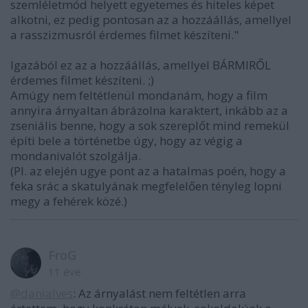
szemléletmód helyett egyetemes és hiteles képet
alkotni, ez pedig pontosan az a hozzáállás, amellyel
a rasszizmusról érdemes filmet készíteni."
Igazából ez az a hozzáállás, amellyel BÁRMIRŐL
érdemes filmet készíteni. ;)
Amúgy nem feltétlenül mondanám, hogy a film
annyira árnyaltan ábrázolna karaktert, inkább az a
zseniális benne, hogy a sok szereplőt mind remekül
építi bele a történetbe úgy, hogy az végig a
mondanivalót szolgálja.
(Pl. az elején ugye pont az a hatalmas poén, hogy a
feka srác a skatulyának megfelelően tényleg lopni
megy a fehérek közé.)
FroG
11 éve
@danialves
: Az árnyalást nem feltétlen arra