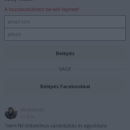
A hozzászóláshoz be kell lépned!
VAGY
danialves
11 éve
"nem fél didaktikus sárdobálás és egyoldalú