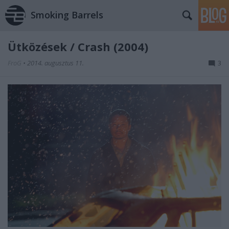
Smoking Barrels
Ütközések / Crash (2004)
FroG
•
2014. augusztus 11.
3