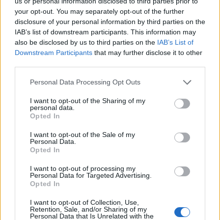
vállveregetést.
us or personal information disclosed to third parties prior to
your opt-out. You may separately opt-out of the further
A történet valódi értéket azonban az egyetemes
disclosure of your personal information by third parties on the
mondanivaló adja meg igazán: az emberben
IAB’s list of downstream participants. This information may
gyakorlatilag genetikailag van kódolva a gyűlölet, az
also be disclosed by us to third parties on the
IAB’s List of
ellenségeskedés, és mint olyan, a rasszizmus is. Az
Downstream Participants
that may further disclose it to other
intolerancia kétségkívül a Világ egyik legnagyobb
third parties.
problémái közé tartozik, ennek bemutatására pedig
Please note that this website/app uses one or more Google
Personal Data Processing Opt Outs
hibátlan volt elővenni egy nagyváros mindennapjait
services and may gather and store information including but
– a több millió lakos ugyanis tökéletesen lemodellezi
not limited to your visit or usage behaviour. You may click to
I want to opt-out of the Sharing of my
az egész emberiséget, úgy rasszokra lebontva, mint
personal data.
grant or deny consent to Google and its third-party tags to
Opted In
egyénenként is.
use your data for below specified purposes in below Google
consent section.
I want to opt-out of the Sale of my
Az Ütközések tehát a sok helyen felszínre törő
Personal Data.
szentimentalizmusa és a néhol kikandikáló
Opted In
felszínesség terhe ellenére is egy fontos film tud
I want to opt-out of processing my
lenni, amely a rasszizmust nem csupán egy
Personal Data for Targeted Advertising.
„népcsoportra”, hanem az egész társadalom minden
Opted In
tagjára rávetíti, és nem fél didaktikus sárdobálás és
egyoldalú szemléletmód helyett egyetemes és
I want to opt-out of Collection, Use,
Retention, Sale, and/or Sharing of my
hiteles képet alkotni, ez pedig pontosan az a
Personal Data that Is Unrelated with the