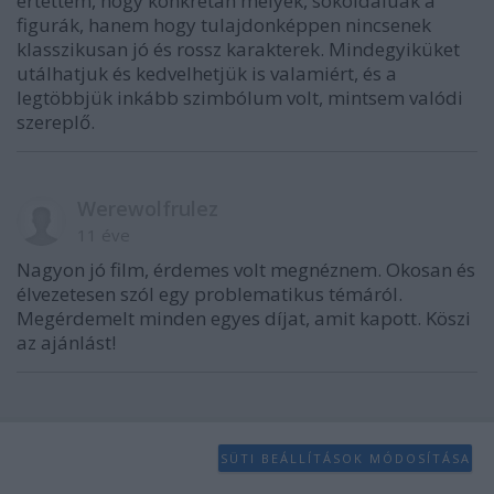
értettem, hogy konkrétan mélyek, sokoldalúak a
figurák, hanem hogy tulajdonképpen nincsenek
klasszikusan jó és rossz karakterek. Mindegyiküket
utálhatjuk és kedvelhetjük is valamiért, és a
legtöbbjük inkább szimbólum volt, mintsem valódi
szereplő.
Werewolfrulez
11 éve
Nagyon jó film, érdemes volt megnéznem. Okosan és
élvezetesen szól egy problematikus témáról.
Megérdemelt minden egyes díjat, amit kapott. Köszi
az ajánlást!
SÜTI BEÁLLÍTÁSOK MÓDOSÍTÁSA