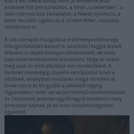
kap a két fekete tolvaj, mint az emberek által
arabnak hitt perzsa boltos, a kínai „üzletember”, a
latin származású zárlakatos, a fekete nyomozó, a
fehér kerületi ügyész és a szintén fehér, rasszista
rendőrtiszt is.
A sok szereplő mozgatása eredményezhetne egy
kibogozhatatlan káoszt is, azonban Haggis annak
ellenére is képes könnyen áttekinthető, de mély
kapcsolatrendszereket kialakítani, hogy ez akkor
még csak az első alkotása volt rendezőként. A
történet mindvégig objektív nézőpontot kínál a
nézőnek, amelyben mindenki maga döntheti el,
kinek szorít és kit gyűlöl a játékidő végéig.
Ugyanakkor senki ne várjon könnyű döntéshozatalt;
az Ütközések jellemei egytől-egyik rendkívül mély
árnyalást kaptak, jó és rossz tulajdonságokkal
egyaránt