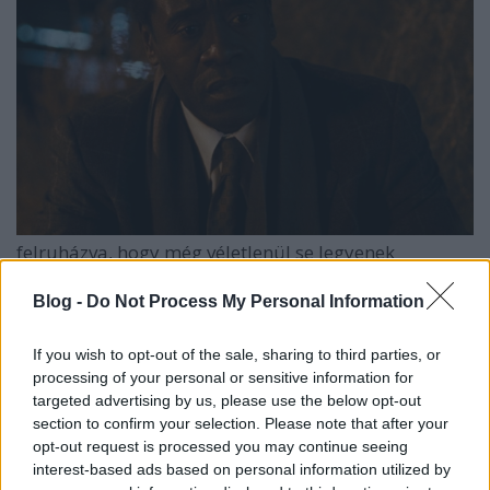
felruházva, hogy még véletlenül se legyenek
beskatulyázhatóak a szereplők.
Blog -
Do Not Process My Personal Information
Ehhez a nagyszerű karakterábrázoláshoz pedig
rendkívüli színészi játékok párosulnak, Don Cheadle
If you wish to opt-out of the sale, sharing to third parties, or
hiteles a karrierorientált rendőr szerepében, Matt
processing of your personal or sensitive information for
Dillon kivételes tehetséggel hozza a karaktere pozitív
targeted advertising by us, please use the below opt-out
és negatív jellemelemeit is, de Sandra Bullock és
section to confirm your selection. Please note that after your
Ryan Philippe is kiemelendő, és a színészstáb rajtuk
opt-out request is processed you may continue seeing
kívüli tagjai is megérdemelnek minimum egy
interest-based ads based on personal information utilized by