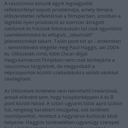
A rasszizmus korunk egyik legnagyobb
reflektorfényt kapott problémája, amely témára
előszeretettel reflektálnak a filmiparban, azonban a
legtöbb ilyen produkció az ezerszer átrágott
sablonok és frázisok felolvasásán túl csak egyoldalú
szemléletmódot és elfogult, „idealizált”
jelenetsorokat takart. Talán pont ezt az – érdemben
– semmittevést elégelte meg Paul Haggis, aki 2004-
es, Ütközések című, több Oscar-díjjal
megjutalmazott filmjében nem csak körbejárta a
rasszizmus tárgykörét, de megpróbált a
népcsoportok közötti szakadékokra valódi okokkal
rávilágítani.
Az Ütközések története nem tekinthető lineárisnak,
annak ellenére sem, hogy tulajdonképpen A és B
pont között halad. A sztori ugyanis több apró szálon
fut, rengeteg karaktert mozgatva, sok történeti
csomóponttal, mindezt a nagyváros kulisszái közé
helyezve. Haggins történetében ugyanúgy szerepet