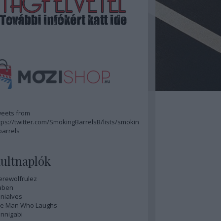
eets from
tps://twitter.com/SmokingBarrelsB/lists/smokin
barrels
ultnaplók
rewolfrulez
aben
nialves
e Man Who Laughs
nnigabi