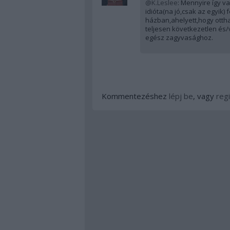
@K.Leslee
: Mennyire így va
idióta(na jó,csak az egyik)
házban,ahelyett,hogy otth
teljesen következetlen és/
egész zagyvasághoz.
Kommentezéshez
lépj be
, vagy
regi