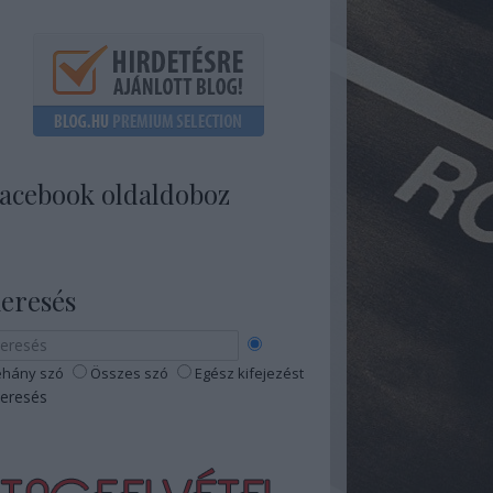
acebook oldaldoboz
eresés
hány szó
Összes szó
Egész kifejezést