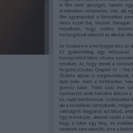
A film nem ijesztget, hanem egy
értelmében rettenetes. Van, aki eg
film ugyanazokat a formulákat ismé
Nincs ezzel baj. Viszont Flanagan
mondható, hogy széles közöns
hortyogással válaszol az alkotás ált
Az Oculusra is a hortyogás lesz az á
Ez gyakorlatilag egy kétszavas
koncepcióból kilenc részes sorozato
rendben. Az, hogy ennek a sorozatn
forgatta (Oculus: Chapter III – The 
Őrülete abban is megmutatkozik, h
építi bele. Nem a történetbe, ha
gonosz tükör. Több száz éve szo
nyomasztó antik tükrökre áldozni a 
is), saját bioritmussal, szokásokkal
aki a közelében tartózkodik, mégped
valóságról. Magyarul: azt látod, ami
Egy testvérpár, akiknek szülei a tük
hogy a tükör egy lény, és melléke
senkinek sem sikerült). Erre a kísérl