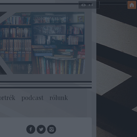
ortrék
podcast
rólunk