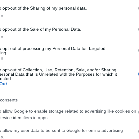
özönség hortyog. Van viszont egy olyan réteg, ami
A
o opt-out of the Sharing of my personal data.
mit az Oculus mutat. Az Oculus, csakúgy, mint az
n
In
 rémisztő, kivitelezésében viszont nem követi a
sokan unalmasnak fogják tartani. Bár a viszonylag
possa a maximumot, mégsem képes átlagon felüli
Bo
o opt-out of the Sale of my Personal Data.
Da
mbe. Emiatt az Oculus, bár idővel minden bizonnyal
In
Fi
, nem valószinű, hogy most képes meghódítani a
Fi
aj egyik nagy reménysége továbbra is, következő
to opt-out of processing my Personal Data for Targeted
Fi
ing.
 a magam részéről vágom a centit.
Fi
In
Li
Ma
o opt-out of Collection, Use, Retention, Sale, and/or Sharing
Mo
ersonal Data that Is Unrelated with the Purposes for which it
lected.
Né
Out
Po
Su
Tr
consents
Ju
horror
filmkritikák
o allow Google to enable storage related to advertising like cookies on
evice identifiers in apps.
A
3
komment
o allow my user data to be sent to Google for online advertising
s.