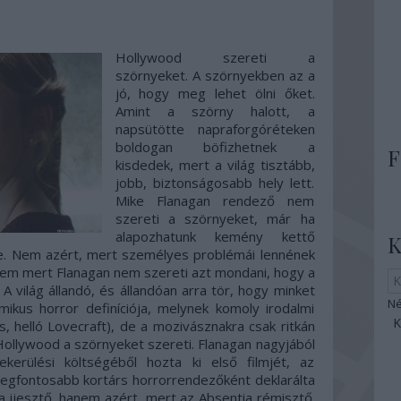
Hollywood szereti a
szörnyeket. A szörnyekben az a
jó, hogy meg lehet ölni őket.
Amint a szörny halott, a
napsütötte napraforgóréteken
boldogan böfizhetnek a
F
kisdedek, mert a világ tisztább,
jobb, biztonságosabb hely lett.
Mike Flanagan rendező nem
szereti a szörnyeket, már ha
alapozhatunk kemény kettő
K
ére. Nem azért, mert személyes problémái lennének
nem mert Flanagan nem szereti azt mondani, hogy a
 A világ állandó, és állandóan arra tör, hogy minket
Né
zmikus horror definíciója, melynek komoly irodalmi
 helló Lovecraft), de a mozivásznakra csak ritkán
Hollywood a szörnyeket szereti. Flanagan nagyjából
kerülési költségéből hozta ki első filmjét, az
 legfontosabb kortárs horrorrendezőként deklarálta
 ijesztő, hanem azért, mert az Absentia rémisztő.