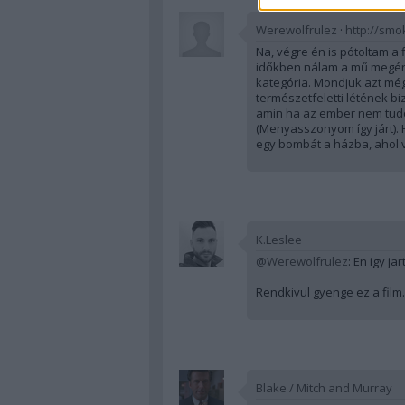
Werewolfrulez
·
http://smo
Na, végre én is pótoltam a
időkben nálam a mű megérne
kategória. Mondjuk azt még
természetfeletti létének bi
amin ha az ember nem tudot
(Menyasszonyom így járt). 
egy bombát a házba, ahol va
K.Leslee
@Werewolfrulez
: En igy j
Rendkivul gyenge ez a film
Blake / Mitch and Murray