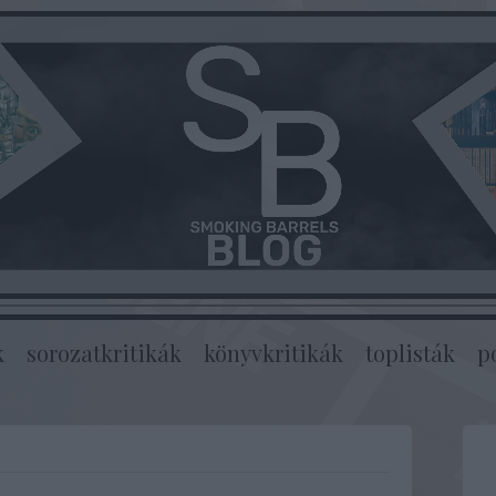
k
sorozatkritikák
könyvkritikák
toplisták
p