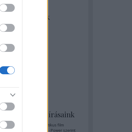
kiket szívesen
ézünk/olvasunk
rosta szerint
rkSide Joint
lmFreak
lmbook
lmtrailer
lmzabáló
sztes megmondja a tutit
gyar Film Adatbázis
zi Mánia app
zze meg az ember!
pcorn & Soda
pernatural Movies
ashnevelés
s & Calzone
 legolvasottabb írásaink
A 20 legjobb posztapokaliptikus film
A 15 legjobb időutazós film - Power szerint