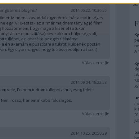
kingbarrels.blog.hu/
2014.06.22. 10:36:55
 filmet. Minden szavaddal egyetértek, bár a mai ínséges
F
 egy 7/10-est is - az a "már majdnem tényleg jó film"
 hozzátenném, hogy maga a kísérlet (a tükör
zonyítása + elpusztítása)eleve akkora hülyeség volt,
Ky
t túllépni, az kiherélte az egész élményt
pe
Ha én akarnám elpusztítani a tükröt, küldenék postán
ne
n. Egy olyan nagyot, hogy tuti összedőljön a ház. :)
A 
Válasz erre
Ky
de
ak
Kö
2014.09.04. 18:22:53
gy
artam vele, En nem tudtam tullepni a hulyeseg felett.
ur
. Nem rossz, hanem inkabb folosleges.
me
ki
Válasz erre
01
Ju
os
2014.10.25. 20:50:29
bo