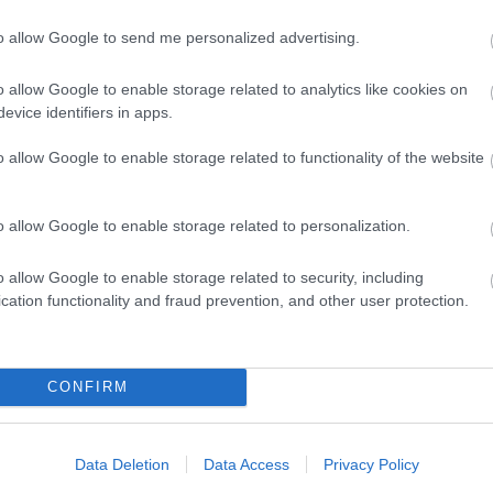
to allow Google to send me personalized advertising.
o allow Google to enable storage related to analytics like cookies on
evice identifiers in apps.
o allow Google to enable storage related to functionality of the website
o allow Google to enable storage related to personalization.
címe:
o allow Google to enable storage related to security, including
/trackback/id/6280477
cation functionality and fraud prevention, and other user protection.
CONFIRM
 felhasználói tartalomnak minősülnek, értük a
szolgáltatás technikai
t nem ellenőrzi. Kifogás esetén forduljon a blog szerkesztőjéhez. Részletek
oztatóban
.
Data Deletion
Data Access
Privacy Policy