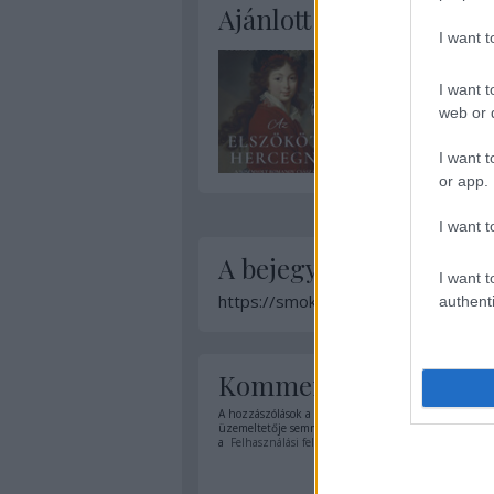
Ajánlott bejegyzések:
I want 
I want t
web or d
I want t
or app.
I want t
A bejegyzés trackback 
I want t
https://smokingbarrels.blog.hu/api
authenti
Kommentek:
A hozzászólások a
vonatkozó jogszabályok
értelmében
üzemeltetője semmilyen felelősséget nem vállal, azoka
a
Felhasználási feltételekben
és az
adatvédelmi tájék