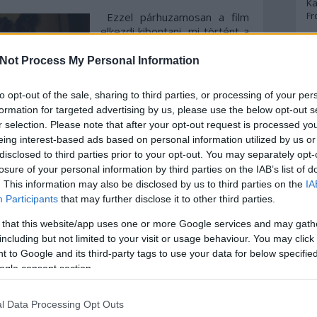
Ka
Fr
Ezzel párhuzamosan a film
elkezdi kibontani, mi történt a
házban, mikor a testvérpár
A
még gyerek volt, hogyan
Not Process My Personal Information
végzett szüleikkel a tükör. Az
A 
első félidőben még viszonylag
to opt-out of the sale, sharing to third parties, or processing of your per
A
nyugdíjas a tempó: világos,
Bo
formation for targeted advertising by us, please use the below opt-out s
melyik jelenet mikor játszódik.
Bo
r selection. Please note that after your opt-out request is processed y
Amint viszont Flanagan
Cr
eing interest-based ads based on personal information utilized by us or
hozzászoktat minket a két
Le
disclosed to third parties prior to your opt-out. You may separately opt-
idősík közötti ugráláshoz,
Ma
losure of your personal information by third parties on the IAB’s list of
rálép a gázpedálra, és elkezdi
. This information may also be disclosed by us to third parties on the
IA
összeolvasztani azokat,
A
Participants
that may further disclose it to other third parties.
gyakorlatilag minden vágás
remti meg a néző számára azt az állapotot, melyet a
p
 that this website/app uses one or more Google services and may gath
 az ismerős zavar állapotát, amikor biztos vagy
including but not limited to your visit or usage behaviour. You may click 
ogy aztán egy pillanattal később kiderüljön, a
An
 to Google and its third-party tags to use your data for below specifi
ak a rettenetéről szól, ahogy saját érzékeink és
Di
ogle consent section.
trollt, és a világot másnak hisszük, mint amilyen
Eg
N
Ör
l Data Processing Opt Outs
nyes, a soundtrack nem túl jó, a játékidő pedig túl