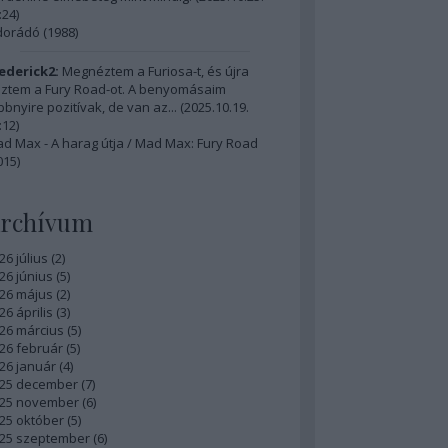
:24
)
dorádó (1988)
ederick2:
Megnéztem a Furiosa-t, és újra
ztem a Fury Road-ot. A benyomásaim
bbnyire pozitívak, de van az...
(
2025.10.19.
:12
)
d Max - A harag útja / Mad Max: Fury Road
015)
rchívum
26 július
(
2
)
26 június
(
5
)
26 május
(
2
)
26 április
(
3
)
26 március
(
5
)
26 február
(
5
)
26 január
(
4
)
25 december
(
7
)
25 november
(
6
)
25 október
(
5
)
25 szeptember
(
6
)