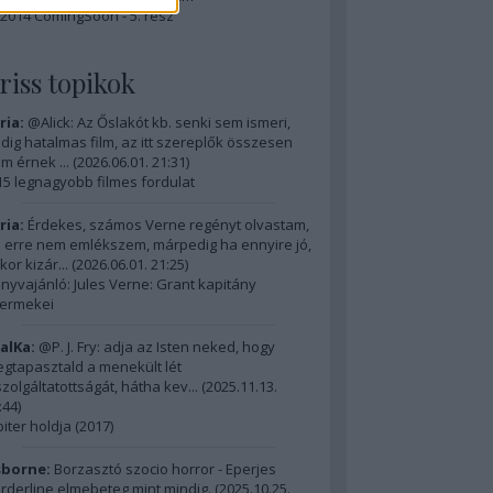
2014 ComingSoon - 5. rész
riss topikok
ria:
@Alick: Az Őslakót kb. senki sem ismeri,
dig hatalmas film, az itt szereplők összesen
m érnek ...
(
2026.06.01. 21:31
)
15 legnagyobb filmes fordulat
ria:
Érdekes, számos Verne regényt olvastam,
 erre nem emlékszem, márpedig ha ennyire jó,
kor kizár...
(
2026.06.01. 21:25
)
nyvajánló: Jules Verne: Grant kapitány
ermekei
alKa:
@P. J. Fry: adja az Isten neked, hogy
gtapasztald a menekült lét
szolgáltatottságát, hátha kev...
(
2025.11.13.
:44
)
piter holdja (2017)
borne:
Borzasztó szocio horror - Eperjes
rderline elmebeteg mint mindig.
(
2025.10.25.