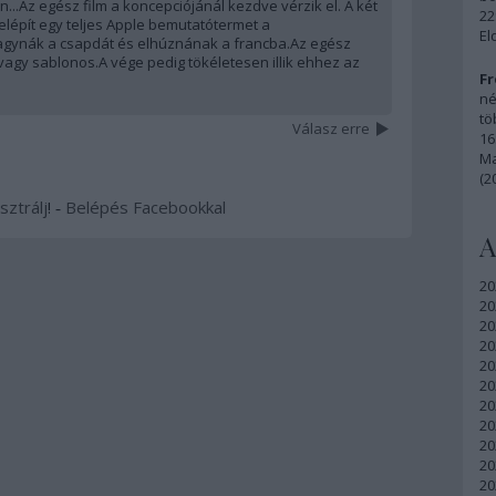
n...Az egész film a koncepciójánál kezdve vérzik el. A két
22
 felépít egy teljes Apple bemutatótermet a
El
agynák a csapdát és elhúznának a francba.Az egész
vagy sablonos.A vége pedig tökéletesen illik ehhez az
Fr
né
tö
Válasz erre
16
Ma
(2
sztrálj
! ‐
Belépés Facebookkal
A
20
20
20
20
20
20
20
20
20
20
20