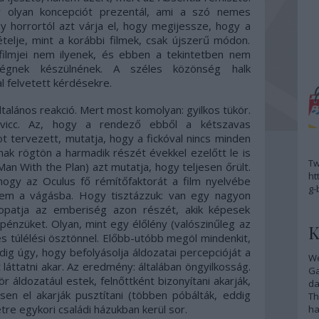
 olyan koncepciót prezentál, ami a szó nemes
y horrortól azt várja el, hogy megijessze, hogy a
telje, mint a korábbi filmek, csak újszerű módon.
 filmjei nem ilyenek, és ebben a tekintetben nem
égnek készülnének. A széles közönség halk
al felvetett kérdésekre.
ltalános reakció. Mert most komolyan: gyilkos tükör.
 vicc. Az, hogy a rendező ebből a kétszavas
t tervezett, mutatja, hogy a fickóval nincs minden
ak rögtön a harmadik részét évekkel ezelőtt le is
Tw
Man With the Plan) azt mutatja, hogy teljesen őrült.
ht
ogy az Oculus fő rémítőfaktorát a film nyelvébe
g-
nem a vágásba. Hogy tisztázzuk: van egy nagyon
patja az emberiség azon részét, akik képesek
pénzüket. Olyan, mint egy élőlény (valószinűleg az
K
 és túlélési ösztönnel. Előbb-utóbb megöl mindenkit,
ig úgy, hogy befolyásolja áldozatai percepcióját a
We
t láttatni akar. Az eredmény: általában öngyilkosság.
G
ör áldozatául estek, felnőttként bizonyítani akarják,
da
sen el akarják pusztítani (többen póbálták, eddig
Th
etre egykori családi házukban kerül sor.
ha