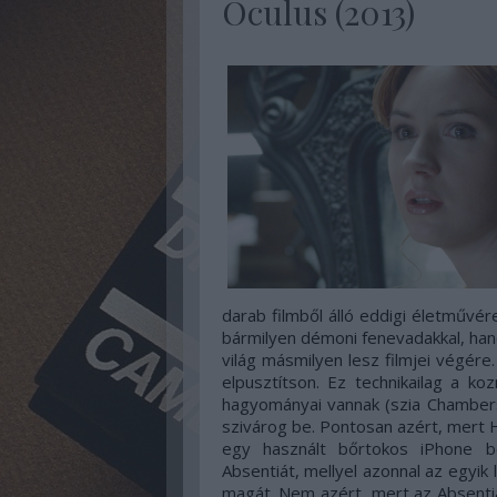
Oculus (2013)
darab filmből álló eddigi életműv
bármilyen démoni fenevadakkal, ha
világ másmilyen lesz filmjei végére.
elpusztítson. Ez technikailag a ko
hagyományai vannak (szia Chambers,
szivárog be. Pontosan azért, mert 
egy használt bőrtokos iPhone be
Absentiát, mellyel azonnal az egyik
magát. Nem azért, mert az Absentia