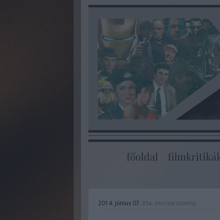
főoldal
filmkritiká
2014. június 07.
írta:
mocsariszorny