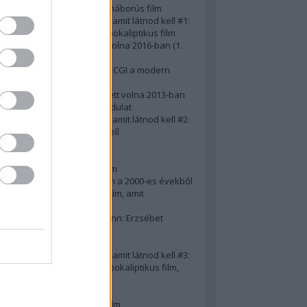
A 10 legjobb második világháborús film
50 posztapokaliptikus film, amit látnod kell #1:
A 10 legkreatívabb posztapokaliptikus film
20 film, amit látnod kellett volna 2016-ban (1.
rész)
Ezért néz ki borzasztóan a CGI a modern
filmekben (is)
15(+1) film, amit látnod kellett volna 2013-ban
A 15 legnagyobb filmes fordulat
50 posztapokaliptikus film, amit látnod kell #2:
10 zombifilm, amit látnod kell
A 10 legjobb gengszterfilm
A 10 legjobb Brad Pitt-film
A 10 legjobb Mel Gibson-film
Az igazi 10 legjobb akciófilm a 2000-es évekből
10 iszonyatos magyar filmcím, amit
megúsztunk 2016-ban
Könyvkritika: Brigitte Hamann: Erzsébet
királyné (2019)
A 10 legjobb Al Pacino - film
50 posztapokaliptikus film, amit látnod kell #3:
10 (nem is annyira) posztapokaliptikus film,
amit látnod kell
10 alulértékelt film - 2. rész
A 10 legjobb Matt Damon-film