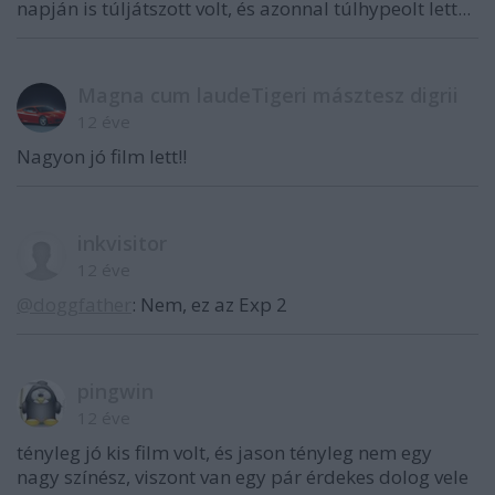
napján is túljátszott volt, és azonnal túlhypeolt lett...
Magna cum laudeTigeri másztesz digrii
12 éve
Nagyon jó film lett!!
inkvisitor
12 éve
@doggfather
: Nem, ez az Exp 2
pingwin
12 éve
tényleg jó kis film volt, és jason tényleg nem egy
nagy színész, viszont van egy pár érdekes dolog vele