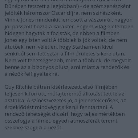
Dűnében tetszett a legjobban!) - de azért zenészként
jelölték háromszor Oscar díjra, nem színészként.
Vinnie Jones mindenkit lemosott a vászonról, nagyon
jól passzolt hozzá a karakter. Engem világ életemben
hidegen hagytak a focisták, de ebben a filmben
Jones egy isten volt! A többiek is jók voltak, de nem
átütőek, nem véletlen, hogy Statham-en kívül
senkiből sem lett sztár a film őrületes sikere után.
Nem volt tehetségesebb, mint a többiek, de megvolt
benne az a bizonyos plusz, ami miatt a rendezők és
a nézők felfigyeltek rá.
Guy Ritchie bátran kísérletezett, első filmjében
teljesen kiforrott, műfajteremtő alkotást tett le az
asztalra. A színészvezetés jó, a jelenetek erősek, az
érdeklődést mindvégig sikerül fenntartani. A
rendező tehetségét dicséri, hogy teljes mértékben
összefogja a filmet, egyedi atmoszférát teremt,
székhez szögezi a nézőt.