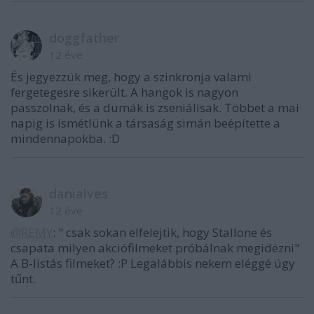
doggfather
12 éve
És jegyezzük meg, hogy a szinkronja valami
fergetegesre sikerült. A hangok is nagyon
passzolnak, és a dumák is zseniálisak. Többet a mai
napig is ismétlünk a társaság simán beépítette a
mindennapokba. :D
danialves
12 éve
@REMY
: " csak sokan elfelejtik, hogy Stallone és
csapata milyen akciófilmeket próbálnak megidézni"
A B-listás filmeket? :P Legalábbis nekem eléggé úgy
tűnt.