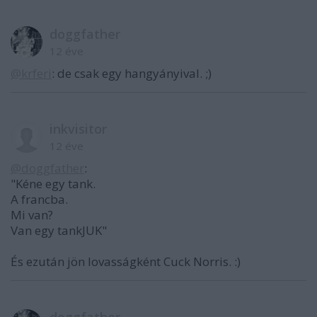
doggfather
12 éve
@krferi
: de csak egy hangyányival. ;)
inkvisitor
12 éve
@doggfather
:
"Kéne egy tank.
A francba.
Mi van?
Van egy tankJUK"
És ezután jön lovasságként Cuck Norris. :)