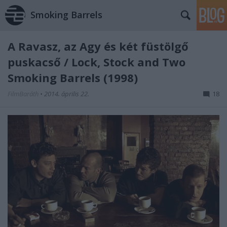
Smoking Barrels
A Ravasz, az Agy és két füstölgő
puskacső / Lock, Stock and Two
Smoking Barrels (1998)
FilmBaráth
•
2014. április 22.
18