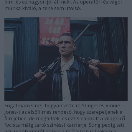
film, és ez nagyon jól áll neki. Az operatőri és vágói
munka kiváló, a zene sem utolsó.
Fogalmam sincs, hogyan vette rá Stinget és Vinnie
Jones-t az elsőfilmes rendező, hogy szerepeljenek a
filmjében, de megtették, és ezzel elindult a világhírű
focista máig tartó színészi karrierje, Sting pedig tett
egy újabb kitérőt ebben a műfajban is (nekem a