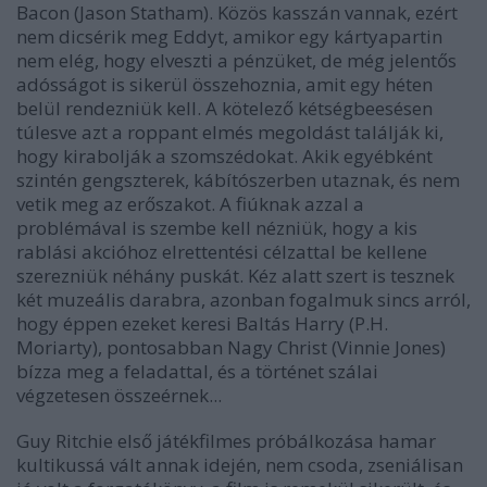
Bacon (Jason Statham). Közös kasszán vannak, ezért
nem dicsérik meg Eddyt, amikor egy kártyapartin
nem elég, hogy elveszti a pénzüket, de még jelentős
adósságot is sikerül összehoznia, amit egy héten
belül rendezniük kell. A kötelező kétségbeesésen
túlesve azt a roppant elmés megoldást találják ki,
hogy kirabolják a szomszédokat. Akik egyébként
szintén gengszterek, kábítószerben utaznak, és nem
vetik meg az erőszakot. A fiúknak azzal a
problémával is szembe kell nézniük, hogy a kis
rablási akcióhoz elrettentési célzattal be kellene
szerezniük néhány puskát. Kéz alatt szert is tesznek
két muzeális darabra, azonban fogalmuk sincs arról,
hogy éppen ezeket keresi Baltás Harry (P.H.
Moriarty), pontosabban Nagy Christ (Vinnie Jones)
bízza meg a feladattal, és a történet szálai
végzetesen összeérnek...
Guy Ritchie első játékfilmes próbálkozása hamar
kultikussá vált annak idején, nem csoda, zseniálisan