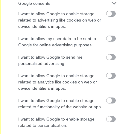
Google consents
A hozzászóláshoz be kell lépned!
I want to allow Google to enable storage
related to advertising like cookies on web or
device identifiers in apps.
I want to allow my user data to be sent to
Google for online advertising purposes.
I want to allow Google to send me
personalized advertising.
VAGY
I want to allow Google to enable storage
related to analytics like cookies on web or
device identifiers in apps.
I want to allow Google to enable storage
related to functionality of the website or app.
REMY
12 éve
I want to allow Google to enable storage
related to personalization.
Bocs, hogy off lesz, de LOL.