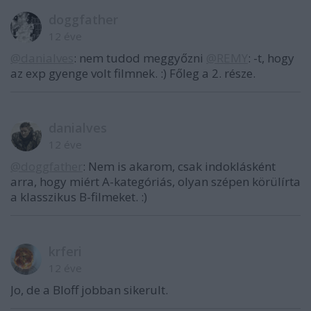
doggfather
12 éve
@danialves
: nem tudod meggyőzni
@REMY
: -t, hogy
az exp gyenge volt filmnek. :) Főleg a 2. része.
danialves
12 éve
@doggfather
: Nem is akarom, csak indoklásként
arra, hogy miért A-kategóriás, olyan szépen körülírta
a klasszikus B-filmeket. :)
krferi
12 éve
Jo, de a Bloff jobban sikerult.