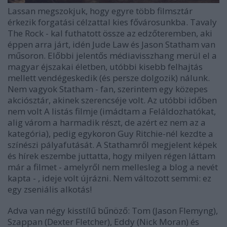
Lassan megszokjuk, hogy egyre több filmsztár
érkezik forgatási célzattal kies fővárosunkba. Tavaly
The Rock - kal futhatott össze az edzőteremben, aki
éppen arra járt, idén Jude Law és Jason Statham van
műsoron. Előbbi jelentős médiavisszhang merül el a
magyar éjszakai életben, utóbbi kisebb felhajtás
mellett vendégeskedik (és persze dolgozik) nálunk.
Nem vagyok Statham - fan, szerintem egy közepes
akciósztár, akinek szerencséje volt. Az utóbbi időben
nem volt A listás filmje (imádtam a Feláldozhatókat,
alig várom a harmadik részt, de azért ez nem az a
kategória), pedig egykoron Guy Ritchie-nél kezdte a
színészi pályafutását. A Stathamről megjelent képek
és hírek eszembe juttatta, hogy milyen régen láttam
már a filmet - amelyről nem mellesleg a blog a nevét
kapta - , ideje volt újrázni. Nem változott semmi: ez
egy zseniális alkotás!
Adva van négy kisstílű bűnöző: Tom (Jason Flemyng),
Szappan (Dexter Fletcher), Eddy (Nick Moran) és