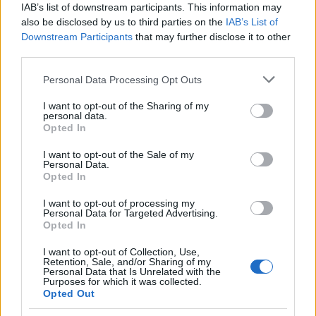
Könyvajánló: Jules Verne: Grant kapitány
IAB’s list of downstream participants. This information may
gyermekei
also be disclosed by us to third parties on the
IAB’s List of
Downstream Participants
that may further disclose it to other
third parties.
Please note that this website/app uses one or more Google
Personal Data Processing Opt Outs
Könyvajánló: Stian Skald: A nemszületett
services and may gather and store information including but
not limited to your visit or usage behaviour. You may click to
I want to opt-out of the Sharing of my
personal data.
grant or deny consent to Google and its third-party tags to
Opted In
use your data for below specified purposes in below Google
Könyvajánló: Takuya Asakura: Az eltűnő
consent section.
I want to opt-out of the Sale of my
cseresznyevirág könyvesbolt (2025)
Personal Data.
Opted In
I want to opt-out of processing my
Personal Data for Targeted Advertising.
Könyvajánló: Richard Osman: Oltári
Opted In
vagyon (2025)
I want to opt-out of Collection, Use,
Retention, Sale, and/or Sharing of my
Personal Data that Is Unrelated with the
Purposes for which it was collected.
Opted Out
Szólj hozzá!