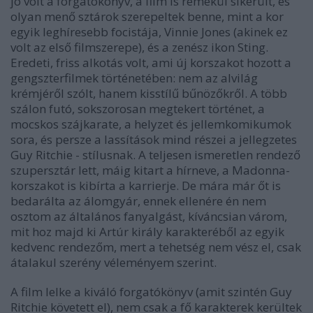
jó volt a forgatókönyv, a film is remekül sikerült, és
olyan menő sztárok szerepeltek benne, mint a kor
egyik leghíresebb focistája, Vinnie Jones (akinek ez
volt az első filmszerepe), és a zenész ikon Sting.
Eredeti, friss alkotás volt, ami új korszakot hozott a
gengszterfilmek történetében: nem az alvilág
krémjéről szólt, hanem kisstílű bűnözőkről. A több
szálon futó, sokszorosan megtekert történet, a
mocskos szájkarate, a helyzet és jellemkomikumok
sora, és persze a lassítások mind részei a jellegzetes
Guy Ritchie - stílusnak. A teljesen ismeretlen rendező
szupersztár lett, máig kitart a hírneve, a Madonna-
korszakot is kibírta a karrierje. De mára már őt is
bedarálta az álomgyár, ennek ellenére én nem
osztom az általános fanyalgást, kíváncsian várom,
mit hoz majd ki Artúr király karakteréből az egyik
kedvenc rendezőm, mert a tehetség nem vész el, csak
átalakul szerény véleményem szerint.
A film lelke a kiváló forgatókönyv (amit szintén Guy
Ritchie követett el), nem csak a fő karakterek kerültek