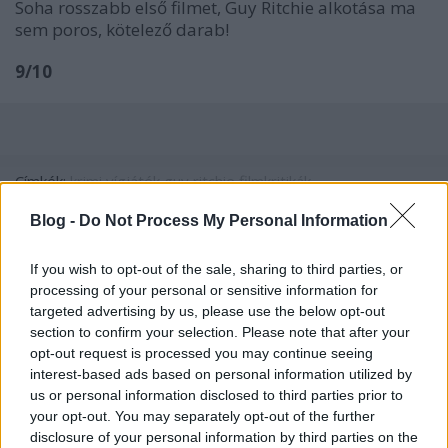
Soha rosszabb első filmet, Guy Ritchie alkotása ma
sem poros, kötelező darab!
9/10
Címkék:
krimi
vígjáték
guy ritchie
filmkritikák
Blog -
Do Not Process My Personal Information
If you wish to opt-out of the sale, sharing to third parties, or
Ajánlott bejegyzések:
processing of your personal or sensitive information for
targeted advertising by us, please use the below opt-out
section to confirm your selection. Please note that after your
Könyvajánló: Benkő László: Hollójárta
opt-out request is processed you may continue seeing
Mohács
interest-based ads based on personal information utilized by
us or personal information disclosed to third parties prior to
your opt-out. You may separately opt-out of the further
disclosure of your personal information by third parties on the