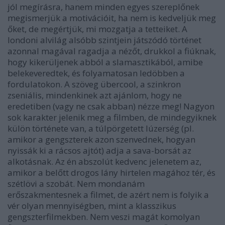
jól megírásra, hanem minden egyes szereplőnek
megismerjük a motivációit, ha nem is kedveljük meg
őket, de megértjük, mi mozgatja a tetteiket. A
londoni alvilág alsóbb szintjein játszódó történet
azonnal magával ragadja a nézőt, drukkol a fiúknak,
hogy kikerüljenek abból a slamasztikából, amibe
belekeveredtek, és folyamatosan ledöbben a
fordulatokon. A szöveg übercool, a szinkron
zseniális, mindenkinek azt ajánlom, hogy ne
eredetiben (vagy ne csak abban) nézze meg! Nagyon
sok karakter jelenik meg a filmben, de mindegyiknek
külön története van, a túlpörgetett lúzerség (pl.
amikor a gengszterek azon szenvednek, hogyan
nyissák ki a rácsos ajtót) adja a sava-borsát az
alkotásnak. Az én abszolút kedvenc jelenetem az,
amikor a belőtt drogos lány hirtelen magához tér, és
szétlövi a szobát. Nem mondanám
erőszakmentesnek a filmet, de azért nem is folyik a
vér olyan mennyiségben, mint a klasszikus
gengszterfilmekben. Nem veszi magát komolyan