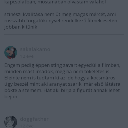
kapcsolatban, mostanában olvastam valahol
színészi kvalitása nem üt meg magas mércét, ami
rosszabb forgatókönyvel rendelkező filmek esetén
jobban kitűnik
sakalakamo
12 éve
Engem pedig éppen sting zavart egyedül a filmben,
minden mást imádok, még ha nem tökéletes is.
Eleinte nem is tudtam ki az, de hogy a kocsmáros
úgy beszél mint aki aranyat szarik, már első látásra
bökte a szemem. Hát aki bírja a figurát annak lehet
bejön...
doggfather
12 éve