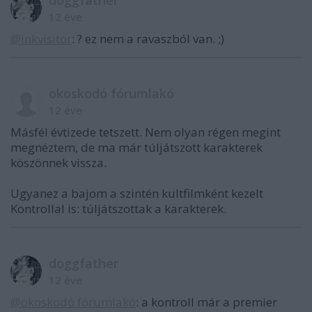
doggfather
12 éve
@inkvisitor
: ? ez nem a ravaszból van. ;)
okoskodó fórumlakó
12 éve
Másfél évtizede tetszett. Nem olyan régen megint
megnéztem, de ma már túljátszott karakterek
köszönnek vissza.
Ugyanez a bajom a szintén kultfilmként kezelt
Kontrollal is: túljátszottak a karakterek.
doggfather
12 éve
@okoskodó fórumlakó
: a kontroll már a premier