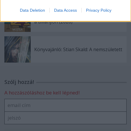
Data Deletion
Data Access
Privacy Policy
Könyvajánló: Christopher Moore: Múzsa
a díványon (2026)
Könyvajánló: Stian Skald: A nemszületett
Szólj hozzá!
A hozzászóláshoz be kell lépned!