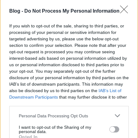
Blog -
Do Not Process My Personal Information
If you wish to opt-out of the sale, sharing to third parties, or
processing of your personal or sensitive information for
targeted advertising by us, please use the below opt-out
section to confirm your selection. Please note that after your
opt-out request is processed you may continue seeing
interest-based ads based on personal information utilized by
us or personal information disclosed to third parties prior to
your opt-out. You may separately opt-out of the further
disclosure of your personal information by third parties on the
IAB’s list of downstream participants. This information may
Frances McDormand teljesen megérdemelten kapott
also be disclosed by us to third parties on the
IAB’s List of
Oscar díjat az alakításáért, mindent kihoz a
Downstream Participants
that may further disclose it to other
szerepéből, a karakter minden mélységét
third parties.
megmutatja nekünk. William H. Macy tökéletesen
hozza a figurát, mint mindig, Steve Buscemi jó, de
Please note that this website/app uses one or more Google
Personal Data Processing Opt Outs
services and may gather and store information including but
volt már jobb, Peter Stormare szó szerint őrülten jó
not limited to your visit or usage behaviour. You may click to
I want to opt-out of the Sharing of my
(felháborítóan kevés figyelmet kap ez a kiváló
personal data.
grant or deny consent to Google and its third-party tags to
színész, pedig nagyon sok jó alakítása van, mégsem
Opted In