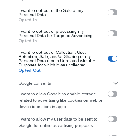
use your data for below specified purposes in below Google
lett belőle igazán ismert színész, de a showbusiness
consent section.
már csak ilyen).
I want to opt-out of the Sale of my
Personal Data.
Opted In
Joel Coen (és természetesen a testvére) kiváló filmet
rendezett egy kiváló forgatókönyvből. A
I want to opt-out of processing my
Personal Data for Targeted Advertising.
színészvezetés tökéletes, a történet íve kerek,
Opted In
megszámlálhatatlan emlékezetes pillanat található
a filmben (egyéni kedvenc: amikor a Gaear
I want to opt-out of Collection, Use,
rezzenéstelen arccal teszi az aprítóba társai testének
Retention, Sale, and/or Sharing of my
Personal Data that Is Unrelated with the
darabjait). A vége felé akad egy-két jelenet, ami
Purposes for which it was collected.
kevésbé erős, de ennél nagyobb bajunk ne legyen
Opted Out
soha.
Google consents
Egy zseniálisan jó film a Coen testvérektől, kiváló
I want to allow Google to enable storage
színészi alakításokkal, kötelező darab!
related to advertising like cookies on web or
device identifiers in apps.
9/10
I want to allow my user data to be sent to
Google for online advertising purposes.