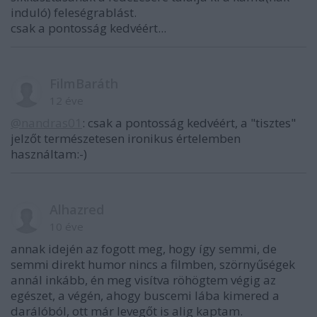
induló) feleségrablást.
csak a pontosság kedvéért...
FilmBaráth
12 éve
@nandras01
: csak a pontosság kedvéért, a "tisztes"
jelzőt természetesen ironikus értelemben
használtam:-)
Alhazred
10 éve
annak idején az fogott meg, hogy így semmi, de
semmi direkt humor nincs a filmben, szörnyűségek
annál inkább, én meg visítva röhögtem végig az
egészet, a végén, ahogy buscemi lába kimered a
darálóból, ott már levegőt is alig kaptam.