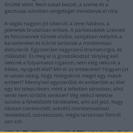
őrültté válni. Nem sokat beszél, a szeme és a
gesztusai azonban rengeteget mondanak el róla.
A vágás nagyon jól sikerült, a zene hatásos, a
jelenetek brutálisan erősek. A párbeszédek üresnek
és felszínesnek tűnnek elsőre, valójában mélyítik a
karaktereket és tükröt tartanak a mindennapi
életünkről. Egyszerűen nagyszerű dramaturgia, és
működik! És még el is gondolkodtat: tényleg kell
nekünk a folyamatos izgalom, nem elég nekünk a
békés, nyugodt élet? Mit ér az emberélet? Hogyan jut
el valaki odáig, hogy hidegvérrel megöl egy másik
embert? Mennyivel egyszerűbb és emberibb az élet
egy kis településen, mint a lelketlen városban, ahol
senki nem törődik senkivel? Vég nélkül lehetne
sorolni a felvetődött kérdéseket, ami azt jelzi, hogy
okosan szerkesztett, sokrétű mondanivalóval
rendelkező, szórakoztató, mégis tartalmas filmről
van szó.