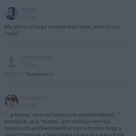
REMY
12 éve
Ma jött ki a Fargo sorozat első része, arról is írsz
majd?
FilmBaráth
12 éve
@REMY
: Tervezem:-)
nandras01
12 éve
"...a tisztes, nem túl határozott autókereskedő..."
mondjuk, az a "tisztes", ám valóban nem túl
határozott autókereskedő annyira tisztes, hogy a
sikkasztásának a fedezésére találja ki a kamu(nak