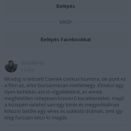
VAGY
danialves
12 éve
Mindig is tetszett Coenék cinikus humora, de pont ez
a film az, ahol borzalmasan mellémegy. Elindul egy
ilyen bohókás akció-vígjátékként, az ennek
megfelelően röhejesen kisszerű karakterekkel, majd
a közepén valahol van egy törés és megpróbálnak
kihozni belőle egy véres és sokkoló drámát, ami így
elég furcsán veszi ki magát.