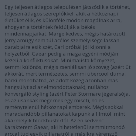
Egy teljesen átlagos településen játszódik a történet,
teljesen átlagos szereplőkkel, akik a hétköznapi
életüket élik, és különféle módon reagálnak arra,
ahogyan a történtek feldúlják a békés
mindennapjaikat. Marge kedves, mégis határozott.
Jerry amúgy sem túl acélos személyisége lassan
darabjaira esik szét, Carl próbál jól kijönni a
helyzetből, Gaear pedig a maga egyéni módján
kezeli a konfliktusokat. Minimalista környezet,
semmi különös, mégis zseniálisan jó szöveg (azért üt
akkorát, mert természetes, semmi übercool duma,
bárki mondhatná, az adott közeg azonban más
hangsúlyt ad az elmondottaknak), nullához
konvergáló styling (azért Peter Stormare jégeralsója,
és az usankák megérnek egy misét), hó és
reménytelenül hétköznapi emberek. Mégis sokkal
maradandóbb pillanatokat kapunk a filmtől, mint
akármelyik blockbustertől. Az én kedvenc
karakterem Gaear, aki hihetetlenül semmitmondó
arccal tud egyik pillanatról a másikra vérengző