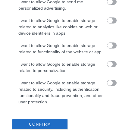
I want to allow Google to send me
Címkék:
thriller
dráma
filmkritikák
personalized advertising.
I want to allow Google to enable storage
related to analytics like cookies on web or
device identifiers in apps.
Ajánlott bejegyzések:
I want to allow Google to enable storage
related to functionality of the website or app.
Könyvajánló: Gyarmati-Paor Zoltán:
Arc/vonal (2026)
I want to allow Google to enable storage
related to personalization.
I want to allow Google to enable storage
Könyvajánló: Jules Verne: Grant kapitány
related to security, including authentication
gyermekei
functionality and fraud prevention, and other
user protection.
Könyvajánló: Dr. Sheila de Liz:
CONFIRM
Hőhullámon (2026)