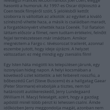
feleségül Frances McDormandot Joel Coen, eléggé
hasonló a humoruk. Az 1997-es Oscar díjkiosztó a
Coen tesók filmjéről szólt, 5 jelölésből kettőt
szoborra is váltottak az alkotók: az egyiket a kiváló
színésznő vihette haza, a másik is családban maradt,
a forgatókönyvért vihették haza Coenék. Túl fiatalon
láttam először a filmet, nem tudtam értékelni, felnőtt
fejjel természetesen már imádtam. Amikor
megnéztem a Fargo c. tévésorozat trailerét, azonnal
eszembe jutott, hogy ideje újrázni. A helyzet
változatlan: ez még mindig egy zseniális film!
Egy Isten háta mögötti kis településen járunk, egy
iszonyúan hideg napon. A helyi kocsmában a
következő üzlet köttettik: a két felbérelt rosszfiú, a
bőbeszédű Carl (Steve Buscemi) és a hallgatag Gaear
(Peter Stormare) elrabolják a tisztes, nem túl
határozott autókereskedő, Jerry Lundegaard
(William H. Macy) feleségét, azért, hogy a gazdag
apóstól minél több pénzt ki lehessen csalni. Ámde
időközben Jerry meggondolja magát, azonban nem