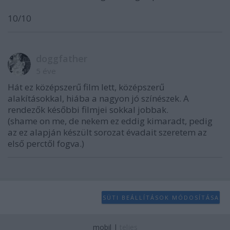
10/10
doggfather
5 éve
Hát ez középszerű film lett, középszerű
alakításokkal, hiába a nagyon jó színészek. A
rendezők későbbi filmjei sokkal jobbak.
(shame on me, de nekem ez eddig kimaradt, pedig
az ez alapján készült sorozat évadait szeretem az
első perctől fogva.)
SÜTI BEÁLLÍTÁSOK MÓDOSÍTÁSA
mobil
|
teljes