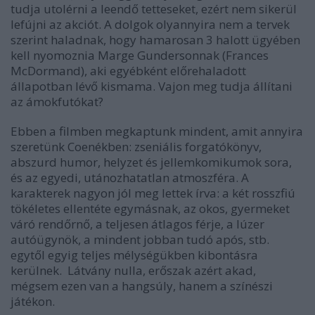
tudja utolérni a leendő tetteseket, ezért nem sikerül
lefújni az akciót. A dolgok olyannyira nem a tervek
szerint haladnak, hogy hamarosan 3 halott ügyében
kell nyomoznia Marge Gundersonnak (Frances
McDormand), aki egyébként előrehaladott
állapotban lévő kismama. Vajon meg tudja állítani
az ámokfutókat?
Ebben a filmben megkaptunk mindent, amit annyira
szeretünk Coenékben: zseniális forgatókönyv,
abszurd humor, helyzet és jellemkomikumok sora,
és az egyedi, utánozhatatlan atmoszféra. A
karakterek nagyon jól meg lettek írva: a két rosszfiú
tökéletes ellentéte egymásnak, az okos, gyermeket
váró rendőrnő, a teljesen átlagos férje, a lúzer
autóügynök, a mindent jobban tudó após, stb.
egytől egyig teljes mélységükben kibontásra
kerülnek. Látvány nulla, erőszak azért akad,
mégsem ezen van a hangsúly, hanem a színészi
játékon.