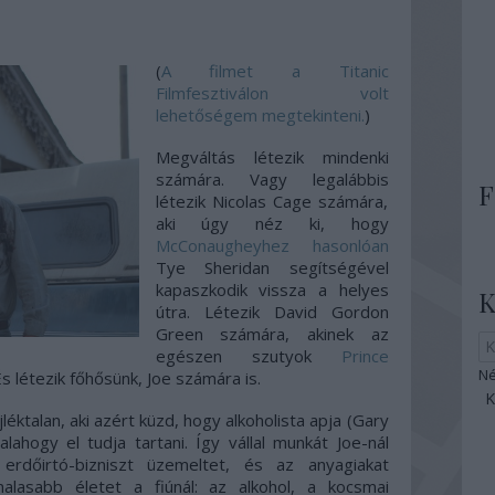
(
A filmet a Titanic
Filmfesztiválon volt
lehetőségem megtekinteni.
)
Megváltás létezik mindenki
számára. Vagy legalábbis
F
létezik Nicolas Cage számára,
aki úgy néz ki, hogy
McConaugheyhez hasonlóan
Tye Sheridan segítségével
kapaszkodik vissza a helyes
K
útra. Létezik David Gordon
Green számára, akinek az
egészen szutyok
Prince
Né
És létezik főhősünk, Joe számára is.
éktalan, aki azért küzd, hogy alkoholista apja (Gary
lahogy el tudja tartani. Így vállal munkát Joe-nál
s erdőirtó-bizniszt üzemeltet, és az anyagiakat
alasabb életet a fiúnál: az alkohol, a kocsmai