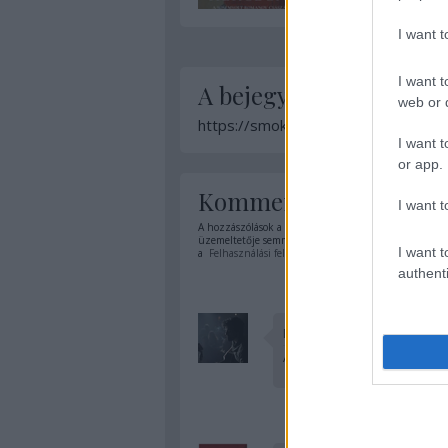
I want 
I want t
A bejegyzés trackback 
web or d
https://smokingbarrels.blog.hu/api
I want t
or app.
Kommentek:
I want t
A hozzászólások a
vonatkozó jogszabályok
értelmében
üzemeltetője semmilyen felelősséget nem vállal, azoka
I want t
a
Felhasználási feltételekben
és az
adatvédelmi tájék
authenti
FroG
·
http://smokingbarrel
A kritikában leírtak alapján