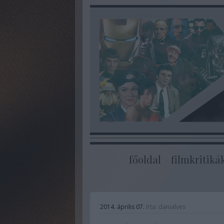
főoldal
filmkritiká
2014. április 07.
írta:
danialves