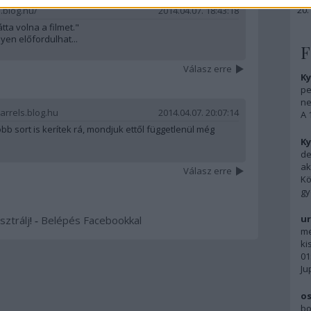
a.blog.hu/
2014.04.07. 18:43:18
átta volna a filmet."
en előfordulhat...
F
Válasz erre
Ky
pe
ne
arrels.blog.hu
2014.04.07. 20:07:14
A 
óbb sort is kerítek rá, mondjuk ettől függetlenül még
Ky
de
ak
Válasz erre
Kö
gy
ur
sztrálj
! ‐
Belépés Facebookkal
me
ki
01
Ju
os
bo