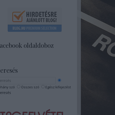
acebook oldaldoboz
eresés
hány szó
Összes szó
Egész kifejezést