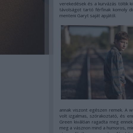
verekedések és a kurvázás töltik k
távolságot tartó férfinak komoly 
menteni Garyt saját apjától.
annak viszont egészen remek. A w
volt izgalmas, szórakoztató, és en
Green kiválóan ragadta meg ennek 
meg a vásznon mind a humoros, min