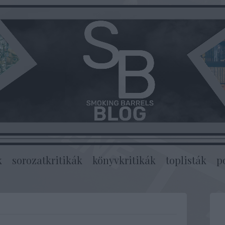
k
sorozatkritikák
könyvkritikák
toplisták
p