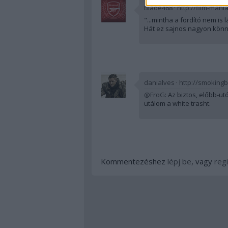
Blade468
·
http://film-mani
"...mintha a fordító nem is l
Hát ez sajnos nagyon könny
danialves
·
http://smokingb
@FroG
: Az biztos, előbb-ut
utálom a white trasht.
Kommentezéshez
lépj be
, vagy
regi