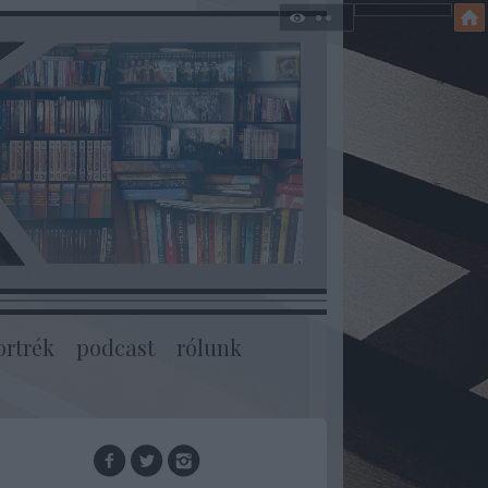
ortrék
podcast
rólunk