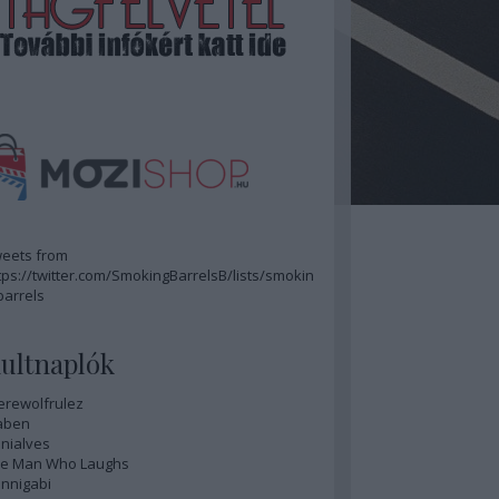
eets from
tps://twitter.com/SmokingBarrelsB/lists/smokin
barrels
ultnaplók
rewolfrulez
aben
nialves
e Man Who Laughs
nnigabi