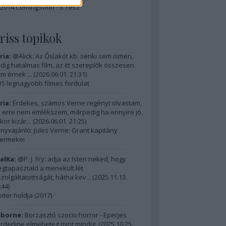
2014 ComingSoon - 5. rész
riss topikok
ria:
@Alick: Az Őslakót kb. senki sem ismeri,
dig hatalmas film, az itt szereplők összesen
m érnek ...
(
2026.06.01. 21:31
)
15 legnagyobb filmes fordulat
ria:
Érdekes, számos Verne regényt olvastam,
 erre nem emlékszem, márpedig ha ennyire jó,
kor kizár...
(
2026.06.01. 21:25
)
nyvajánló: Jules Verne: Grant kapitány
ermekei
alKa:
@P. J. Fry: adja az Isten neked, hogy
gtapasztald a menekült lét
szolgáltatottságát, hátha kev...
(
2025.11.13.
:44
)
piter holdja (2017)
borne:
Borzasztó szocio horror - Eperjes
rderline elmebeteg mint mindig.
(
2025.10.25.