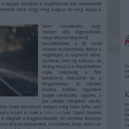
i a napjait. Azonban a magányosan élő, mindenkitől
dilemmát okoz, hogy meg tudja-e és meg akarja-e
Nem mondanám, hogy
minden idők legeredetibb
megváltástörténetéről
beszélhetünk, a fő vonal
relatíve kiszámítható, illetve a
végkifejlet is sejthető előre.
Azonban, mint oly sokszor, az
ördög most is a részletekben
Tw
ht
rejlik, márpedig a film
g-
karakterei, helyszínei és a
forgatókönyv jó néhány
húzása kellően egyedivé
K
tudják varázsolni. Ugyanis a
Joe inkább hangulati darab,
We
hite trash környezet ennyire még talán soha nem
G
nyire bizarr is csak a
Killer Joe
-ban. David Gordon
da
a világnak a tragikomikumát, és remekül festette
Th
d a drámai pillanatokat, hozzátéve, hogy ehhez az
ha