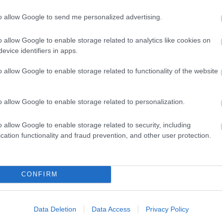
to allow Google to send me personalized advertising.
o allow Google to enable storage related to analytics like cookies on
címe:
evice identifiers in apps.
/trackback/id/5965766
o allow Google to enable storage related to functionality of the website
o allow Google to enable storage related to personalization.
 felhasználói tartalomnak minősülnek, értük a
szolgáltatás technikai
t nem ellenőrzi. Kifogás esetén forduljon a blog szerkesztőjéhez. Részletek
o allow Google to enable storage related to security, including
oztatóban
.
cation functionality and fraud prevention, and other user protection.
s.blog.hu/
2014.04.07. 16:48:47
CONFIRM
 a Hesher is neked való alkotás! ;)
Válasz erre
Data Deletion
Data Access
Privacy Policy