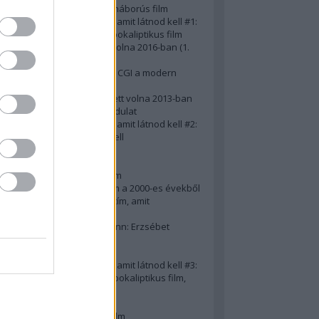
A 10 legjobb második világháborús film
50 posztapokaliptikus film, amit látnod kell #1:
A 10 legkreatívabb posztapokaliptikus film
20 film, amit látnod kellett volna 2016-ban (1.
rész)
Ezért néz ki borzasztóan a CGI a modern
filmekben (is)
15(+1) film, amit látnod kellett volna 2013-ban
A 15 legnagyobb filmes fordulat
50 posztapokaliptikus film, amit látnod kell #2:
10 zombifilm, amit látnod kell
A 10 legjobb gengszterfilm
A 10 legjobb Brad Pitt-film
A 10 legjobb Mel Gibson-film
Az igazi 10 legjobb akciófilm a 2000-es évekből
10 iszonyatos magyar filmcím, amit
megúsztunk 2016-ban
Könyvkritika: Brigitte Hamann: Erzsébet
királyné (2019)
A 10 legjobb Al Pacino - film
50 posztapokaliptikus film, amit látnod kell #3:
10 (nem is annyira) posztapokaliptikus film,
amit látnod kell
10 alulértékelt film - 2. rész
A 10 legjobb Matt Damon-film