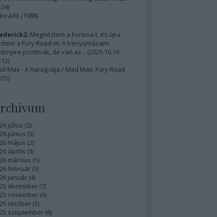
:24
)
dorádó (1988)
ederick2:
Megnéztem a Furiosa-t, és újra
ztem a Fury Road-ot. A benyomásaim
bbnyire pozitívak, de van az...
(
2025.10.19.
:12
)
d Max - A harag útja / Mad Max: Fury Road
015)
rchívum
26 július
(
2
)
26 június
(
5
)
26 május
(
2
)
26 április
(
3
)
26 március
(
5
)
26 február
(
5
)
26 január
(
4
)
25 december
(
7
)
25 november
(
6
)
25 október
(
5
)
25 szeptember
(
6
)