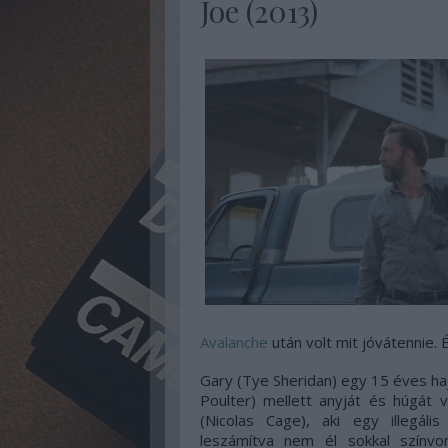
Joe (2013)
Avalanche
után volt mit jóvátennie. 
Gary (Tye Sheridan) egy 15 éves hajl
Poulter) mellett anyját és húgát va
(Nicolas Cage), aki egy illegáli
leszámítva nem él sokkal színvon