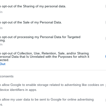
en hulladék feliratról. A brutális félrefordítások ("I
letbe") mellett egész egyszerűen értelmetlen és
A
o opt-out of the Sharing of my personal data.
ele a magyar szöveg, mintha a fordító nem is látta
n
In
Bo
o opt-out of the Sale of my Personal Data.
Da
In
Fi
Fi
to opt-out of processing my Personal Data for Targeted
Fi
ing.
Fi
In
Li
filmkritikák
titanic filmfeszt
Ma
o opt-out of Collection, Use, Retention, Sale, and/or Sharing
Mo
ersonal Data that Is Unrelated with the Purposes for which it
3
komment
lected.
Né
Out
Po
Su
Tr
consents
Ju
o allow Google to enable storage related to advertising like cookies on
evice identifiers in apps.
A
o allow my user data to be sent to Google for online advertising
s.