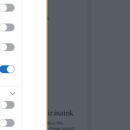
kiket szívesen
ézünk/olvasunk
rosta szerint
rkSide Joint
lmFreak
lmbook
lmtrailer
lmzabáló
sztes megmondja a tutit
gyar Film Adatbázis
zi Mánia app
zze meg az ember!
pcorn & Soda
pernatural Movies
ashnevelés
s & Calzone
 legolvasottabb írásaink
A 20 legjobb posztapokaliptikus film
A 15 legjobb időutazós film - Power szerint