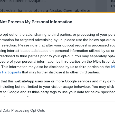
zés is bőven hozzájárult.
Ka
Fr
 volna, ha nincs ott az a Nicolas Cage, aki élete
ta nemcsak külsőleg, hanem színészileg is sokat
A
esen jó Gary Poulter. Utóbbi alakítását igazán csak
Not Process My Personal Information
tesszük, hogy ő nem színész, hanem egy valódi
sokkal meg is halt.
A 
to opt-out of the sale, sharing to third parties, or processing of your per
A
Bo
formation for targeted advertising by us, please use the below opt-out s
még hozzá kell tenni, hogy ez abból is fakad, hogy
Bo
r selection. Please note that after your opt-out request is processed y
elég önmagában. Ez nem azt jelenti, hogy ne lenne
Cr
esztő, azonban bizonyos pontokon túlságosan is
eing interest-based ads based on personal information utilized by us or
Le
alamint kiegyensúlyozatlannak mondható tempójában
disclosed to third parties prior to your opt-out. You may separately opt-
Ma
meg sem lepett, hogy a stáblistán egy könyv van
losure of your personal information by third parties on the IAB’s list of
 jellemzően az adaptálás és a könyves szerkezet
. This information may also be disclosed by us to third parties on the
IA
 eredményt szülni, úgy néz ki, ezt itt sem sikerült
A
Participants
that may further disclose it to other third parties.
p
 that this website/app uses one or more Google services and may gath
, minden összevetve a Joe egészen kiemelkedő film:
including but not limited to your visit or usage behaviour. You may click 
An
okatlan, és ezzel mindennel rendelkezik, amiért
 to Google and its third-party tags to use your data for below specifi
Di
ézni.
ogle consent section.
Eg
N
Ör
l Data Processing Opt Outs