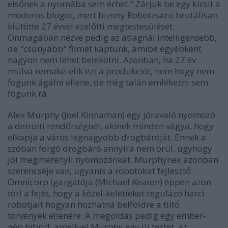
elsőnek a nyomába sem érhet." Zárjuk be egy kicsit a
modoros blogot, mert bizony Robotzsaru brutálisan
kiütötte 27 évvel ezelőtti megtestesülését.
Önmagában nézve pedig az átlagnál intelligensebb,
de "csúnyább" filmet kaptunk, amibe egyébként
nagyon nem lehet belekötni. Azonban, ha 27 év
múlva remake-elik ezt a produkciót, nem hogy nem
fogunk ágálni ellene, de még talán emlékezni sem
fogunk rá.
Alex Murphy (Joel Kinnaman) egy jóravaló nyomozó
a detroiti rendőrségnél, akinek minden vágya, hogy
elkapja a város legnagyobb drogbáróját. Ennek a
szóban forgó drogbáró annyira nem örül, úgyhogy
jól megmerényli nyomozónkat. Murphynek azonban
szerencséje van, ugyanis a robotokat fejlesztő
Omnicorp igazgatója (Michael Keaton) éppen azon
töri a fejét, hogy a közel-keletieket regulázó harci
robotjait hogyan hozhatná belföldre a tiltó
törvények ellenére. A megoldás pedig egy ember-
gép hibrid, amellyel Murphy egy új testet, az