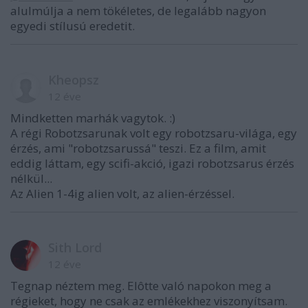
alulmúlja a nem tökéletes, de legalább nagyon
egyedi stílusú eredetit.
Kheopsz
12 éve
Mindketten marhák vagytok. :)
A régi Robotzsarunak volt egy robotzsaru-világa, egy
érzés, ami "robotzsarussá" teszi. Ez a film, amit
eddig láttam, egy scifi-akció, igazi robotzsarus érzés
nélkül...
Az Alien 1-4ig alien volt, az alien-érzéssel.
Sith Lord
12 éve
Tegnap néztem meg. Elôtte való napokon meg a
régieket, hogy ne csak az emlékekhez viszonyítsam.