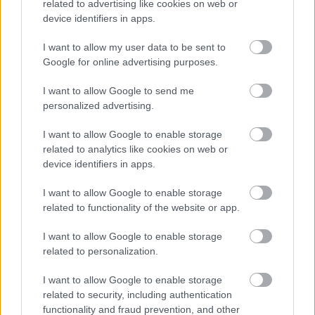
related to advertising like cookies on web or
device identifiers in apps.
Ajánlott bejegyzések:
I want to allow my user data to be sent to
Google for online advertising purposes.
Könyvajánló: Aux Eliza: Aranytinta (Írósuli
2) (2026)
I want to allow Google to send me
personalized advertising.
I want to allow Google to enable storage
Könyvajánló: Dr. Sheila de Liz:
related to analytics like cookies on web or
Hőhullámon (2026)
device identifiers in apps.
I want to allow Google to enable storage
related to functionality of the website or app.
Könyvajánló: Steigervald Krisztián: Szülői
generációk harca (2025)
I want to allow Google to enable storage
related to personalization.
I want to allow Google to enable storage
Könyvajánló: Roger Crowley: Fűszer
related to security, including authentication
(2025)
functionality and fraud prevention, and other