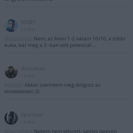
REMY
12 éve
@danialves
: Nem, az Alien 1-2 nálam 10/10, a többi
kuka, bár még a 3.-ban volt potenciál...
danialves
12 éve
@REMY
: Akkor szerintem még dolgozz az
elméleteden :D
Sparrow
12 éve
@danialves
: Nekem nem tetszett, sajnos nagyon