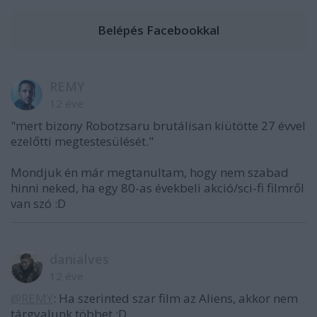
REMY
12 éve
"mert bizony Robotzsaru brutálisan kiütötte 27 évvel
ezelőtti megtestesülését."
Mondjuk én már megtanultam, hogy nem szabad
hinni neked, ha egy 80-as évekbeli akció/sci-fi filmről
van szó :D
danialves
12 éve
@REMY
: Ha szerinted szar film az Aliens, akkor nem
tárgyalunk többet :D