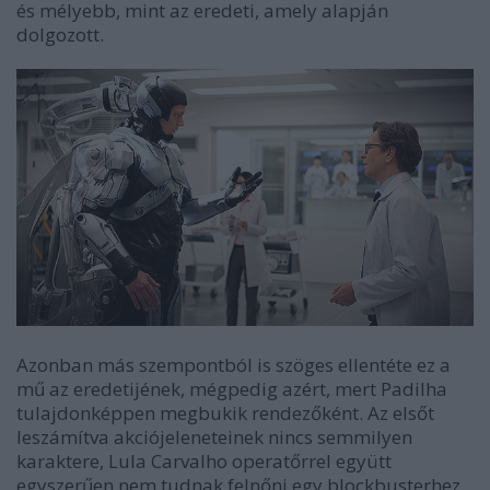
és mélyebb, mint az eredeti, amely alapján
dolgozott.
Azonban más szempontból is szöges ellentéte ez a
mű az eredetijének, mégpedig azért, mert Padilha
tulajdonképpen megbukik rendezőként. Az elsőt
leszámítva akciójeleneteinek nincs semmilyen
karaktere, Lula Carvalho operatőrrel együtt
egyszerűen nem tudnak felnőni egy blockbusterhez.