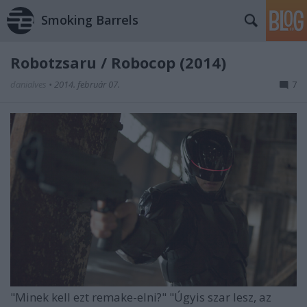
Smoking Barrels
Robotzsaru / Robocop (2014)
danialves
•
2014. február 07.
7
"Minek kell ezt remake-elni?" "Úgyis szar lesz, az