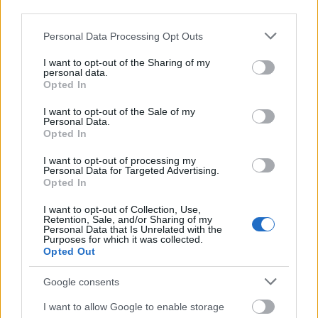
nézni.
third parties.
Korrekt és szórakoztató film tehát a végeredmény, de
Please note that this website/app uses one or more Google
Personal Data Processing Opt Outs
services and may gather and store information including but
sok szempontból annyira jellegtelen és felejthető,
not limited to your visit or usage behaviour. You may click to
I want to opt-out of the Sharing of my
hogy hiába hibátlan más aspektusaiban, nem
personal data.
grant or deny consent to Google and its third-party tags to
tudom nagyra tartani. Nem csoda, hogy februárban
Opted In
use your data for below specified purposes in below Google
jelent meg, amikor a havi egy versenytárs nem
consent section.
jelenthet rá komoly veszélyt, de miután ebben az
I want to opt-out of the Sale of my
Personal Data.
időszakban tényleg nem lesz sok minőségi film, 2
Opted In
óra kikapcsolódás céljából szerintem bárki
nyugodtan ráfanyalodhat.
I want to opt-out of processing my
Personal Data for Targeted Advertising.
Opted In
7,5/10
I want to opt-out of Collection, Use,
Retention, Sale, and/or Sharing of my
Personal Data that Is Unrelated with the
Purposes for which it was collected.
Opted Out
Címkék:
sci-fi
akció
filmkritikák
Google consents
I want to allow Google to enable storage