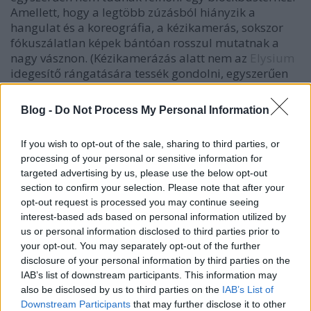
Amellett, hogy a legtöbb zúzásból hiányzik a
hangulat és a koreográfia, a kézikamerás, sokszor
fókuszálatlan képek bántóan rosszul mutatnak a
nagy vásznon. (Kézikamerázás alatt nem az
Elysium
idegesítő rángatására tessék gondolni, egyszerűen
csak amatőr hatást kelt a fényképezés sok helyen.)
Szóval Padilha nem szállít nekünk semmi olyan
Blog -
Do Not Process My Personal Information
emlékezetes vagy később is felidézhető
momentumot, amiben Paul Verhoeven rendezése
If you wish to opt-out of the sale, sharing to third parties, or
minden amatörizmusa ellenére is bővelkedett annak
processing of your personal or sensitive information for
idején.
targeted advertising by us, please use the below opt-out
section to confirm your selection. Please note that after your
Legalább a színészek jól helytálltak (a
opt-out request is processed you may continue seeing
követelményekhez képest, Oscar-díjas alakításra
interest-based ads based on personal information utilized by
azért ne számítson senki), bár Joel Kinnamannek
us or personal information disclosed to third parties prior to
nagy szerencséje volt ezzel a szereppel, robotikus
your opt-out. You may separately opt-out of the further
játékát nem hiszem, hogy máshol tudta volna
disclosure of your personal information by third parties on the
kamatoztatni. (Pozitív leszek: a casting volt jó.) Az
IAB’s list of downstream participants. This information may
1987-es stáb ripacskodása helyett pedig kifejezetten
also be disclosed by us to third parties on the
IAB’s List of
felüdülés Gary Oldmant vagy Samuel L. Jacksont
Downstream Participants
that may further disclose it to other