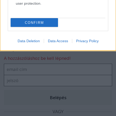
user protection.
Könyvajánló: Kálmán Éva-Mautner Zsófi:
A Ferdinánd süteményeskönyve (2025)
CONFIRM
Data Deletion
Data Access
Privacy Policy
Szólj hozzá!
A hozzászóláshoz be kell lépned!
VAGY