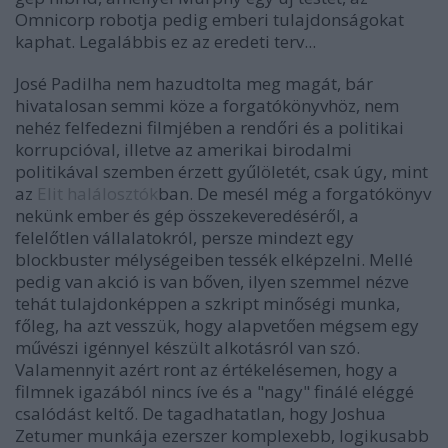
Omnicorp robotja pedig emberi tulajdonságokat
kaphat. Legalábbis ez az eredeti terv...
José Padilha nem hazudtolta meg magát, bár
hivatalosan semmi köze a forgatókönyvhöz, nem
nehéz felfedezni filmjében a rendőri és a politikai
korrupcióval, illetve az amerikai birodalmi
politikával szemben érzett gyűlöletét, csak úgy, mint
az
Elit halálosztók
ban. De mesél még a forgatókönyv
nekünk ember és gép összekeveredéséről, a
felelőtlen vállalatokról, persze mindezt egy
blockbuster mélységeiben tessék elképzelni. Mellé
pedig van akció is van bőven, ilyen szemmel nézve
tehát tulajdonképpen a szkript minőségi munka,
főleg, ha azt vesszük, hogy alapvetően mégsem egy
művészi igénnyel készült alkotásról van szó.
Valamennyit azért ront az értékelésemen, hogy a
filmnek igazából nincs íve és a "nagy" finálé eléggé
csalódást keltő. De tagadhatatlan, hogy Joshua
Zetumer munkája ezerszer komplexebb, logikusabb