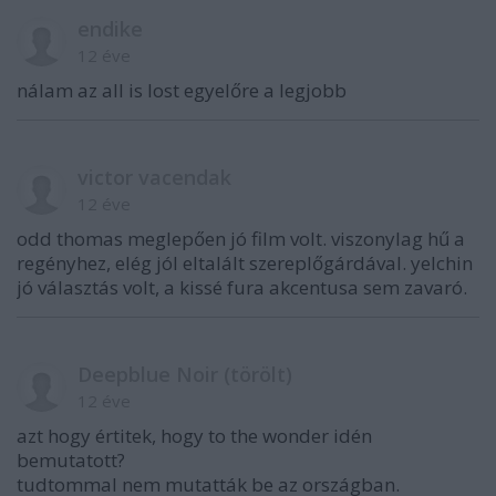
endike
12 éve
nálam az all is lost egyelőre a legjobb
victor vacendak
12 éve
odd thomas meglepően jó film volt. viszonylag hű a
regényhez, elég jól eltalált szereplőgárdával. yelchin
jó választás volt, a kissé fura akcentusa sem zavaró.
Deepblue Noir (törölt)
12 éve
azt hogy értitek, hogy to the wonder idén
bemutatott?
tudtommal nem mutatták be az országban.