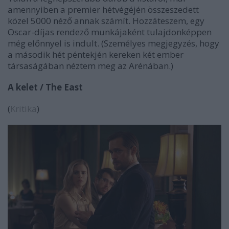
amennyiben a premier hétvégéjén összeszedett
közel 5000 néző annak számít. Hozzáteszem, egy
Oscar-díjas rendező munkájaként tulajdonképpen
még előnnyel is indult. (Személyes megjegyzés, hogy
a második hét péntekjén kereken két ember
társaságában néztem meg az Arénában.)
A kelet / The East
(
Kritika
)