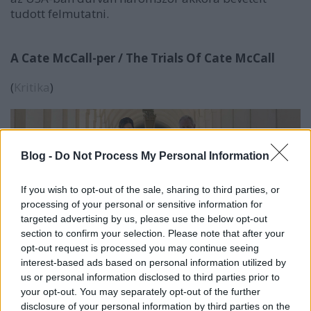
tudott felmutatni.
A Cate McCall-per / The Trials Of Cate McCall
(
Kritika
)
Blog -
Do Not Process My Personal Information
If you wish to opt-out of the sale, sharing to third parties, or
processing of your personal or sensitive information for
targeted advertising by us, please use the below opt-out
section to confirm your selection. Please note that after your
opt-out request is processed you may continue seeing
interest-based ads based on personal information utilized by
us or personal information disclosed to third parties prior to
Viszonylag ritkán láthatunk jó tárgyalótermi
your opt-out. You may separately opt-out of the further
krimiket, talán a kétévente egyszer is túlzás lenne.
disclosure of your personal information by third parties on the