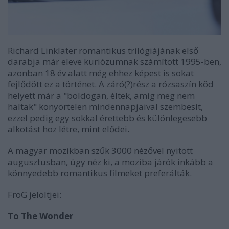
Richard Linklater romantikus trilógiájának első
darabja már eleve kuriózumnak számított 1995-ben,
azonban 18 év alatt még ehhez képest is sokat
fejlődött ez a történet. A záró(?)rész a rózsaszín köd
helyett már a "boldogan, éltek, amíg meg nem
haltak" könyörtelen mindennapjaival szembesít,
ezzel pedig egy sokkal érettebb és különlegesebb
alkotást hoz létre, mint elődei.
A magyar mozikban szűk 3000 nézővel nyitott
augusztusban, úgy néz ki, a moziba járók inkább a
könnyedebb romantikus filmeket preferálták.
FroG jelöltjei:
To The Wonder