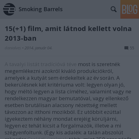
Smoking Barrels
15(+1) film, amit látnod kellett volna
2013-ban
danialves
•
2014. január 04.
55
A tavalyi listát tradícióvá téve
most is szeretnék
megemlékezni azokról kiváló produkciókról,
amelyek a kutyát sem érdekeltek az év során. A
bekerülésnek két kritériuma volt: legyen olyan jó,
hogy méltó legyen a lista címéhez, valamint vagy ne
rendelkezzen magyar bemutatóval, vagy ellenkező
esetben brutálisan alacsony nézettség mellett
távozzon az itthoni mozikból. Ez utóbbit ezúttal
igyekeztem néhány mondat erejéig körüljárni,
legyen ez tehát kicsit a forgalmazók, illetve a mi
szégyenfoltunk. (Egy kis adalék: a talán abszolút