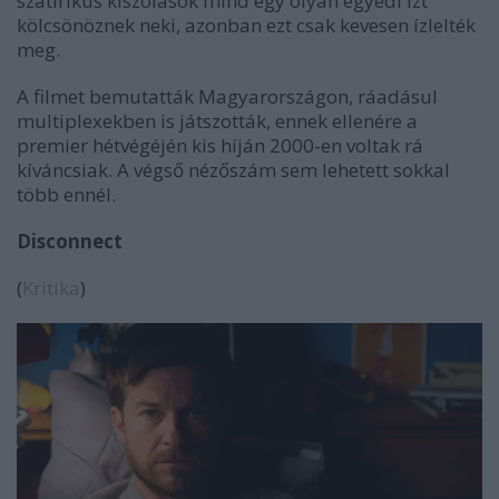
szatirikus kiszólások mind egy olyan egyedi ízt
kölcsönöznek neki, azonban ezt csak kevesen ízlelték
meg.
A filmet bemutatták Magyarországon, ráadásul
multiplexekben is játszották, ennek ellenére a
premier hétvégéjén kis híján 2000-en voltak rá
kíváncsiak. A végső nézőszám sem lehetett sokkal
több ennél.
Disconnect
(
Kritika
)