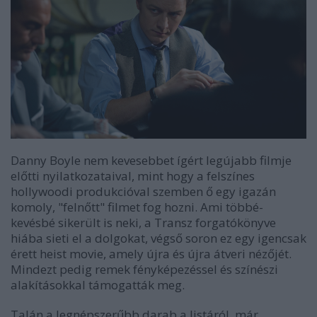
Danny Boyle nem kevesebbet ígért legújabb filmje
előtti nyilatkozataival, mint hogy a felszínes
hollywoodi produkcióval szemben ő egy igazán
komoly, "felnőtt" filmet fog hozni. Ami többé-
kevésbé sikerült is neki, a Transz forgatókönyve
hiába sieti el a dolgokat, végső soron ez egy igencsak
érett heist movie, amely újra és újra átveri nézőjét.
Mindezt pedig remek fényképezéssel és színészi
alakításokkal támogatták meg.
Talán a legnépszerűbb darab a listáról, már