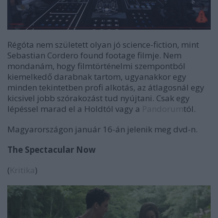
Régóta nem született olyan jó science-fiction, mint
Sebastian Cordero found footage filmje. Nem
mondanám, hogy filmtörténelmi szempontból
kiemelkedő darabnak tartom, ugyanakkor egy
minden tekintetben profi alkotás, az átlagosnál egy
kicsivel jobb szórakozást tud nyújtani. Csak egy
lépéssel marad el a Holdtól vagy a
Pandorum
tól.
Magyarországon január 16-án jelenik meg dvd-n.
The Spectacular Now
(
Kritika
)