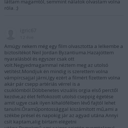
láttam magamtól, semmint nálatok olvastam volna
róla. ;)
igric67
12 éve
Amúgy nekem még egy film olvasztotta a lelkembe a
biztosítékot Neil Jordan Byzantiuma.Hazajöttem
nyaralásból és egyszer csak ott
volt.Negyedmagammal néztem meg az utolsó
vetítést.Mondjuk én mindig is szerettem volna
vámpírcsajjal járni,így ezért a filmért fizettem volna
akár pár csepp artériás vérrel is a
csuklómból.Döbbenetes vizuális orgia első perctől
kezdve,az élet felfokozott utolsó cseppig égetése
amit ugye csak ilyen kihalófélben lévő fajtól lehet
tanulni.Óraműpontossággal kiszámított mű,ami a
székbe présel és napokig jár az agyad utána.Annyi
csít kaptam,alig bírtam elégetni
utána.Remekmű,ami sajnos szintén nyomtalanul