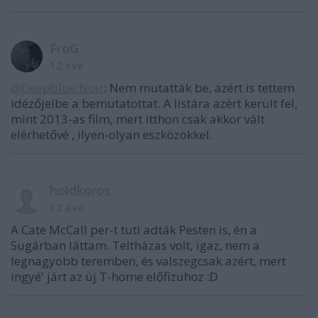
FroG
12 éve
@Deepblue Noir
: Nem mutatták be, azért is tettem
idézőjelbe a bemutatottat. A listára azért került fel,
mint 2013-as film, mert itthon csak akkor vált
elérhetővé , ilyen-olyan eszközökkel.
holdkoros
12 éve
A Cate McCall per-t tuti adták Pesten is, én a
Sugárban láttam. Teltházas volt, igaz, nem a
legnagyobb teremben, és valszegcsak azért, mert
ingyé' járt az új T-home előfizuhoz :D