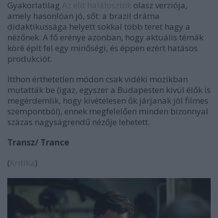
Gyakorlatilag
Az elit halálosztók
olasz verziója,
amely hasonlóan jó, sőt: a brazil dráma
didaktikussága helyett sokkal több teret hagy a
nézőnek. A fő erénye azonban, hogy aktuális témák
köré épít fel egy minőségi, és éppen ezért hatásos
produkciót.
Itthon érthetetlen módon csak vidéki mozikban
mutatták be (igaz, egyszer a Budapesten kívül élők is
megérdemlik, hogy kivételesen ők járjanak jól filmes
szempontból), ennek megfelelően minden bizonnyal
százas nagyságrendű nézője lehetett.
Transz/ Trance
(
Kritika
)