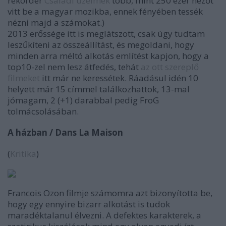
rekorder
Családi üzelmek
több, mint 250 ezer nézőt
vitt be a magyar mozikba, ennek fényében tessék
nézni majd a számokat.)
2013 erőssége itt is meglátszott, csak úgy tudtam
leszűkíteni az összeállítást, és megoldani, hogy
minden arra méltó alkotás említést kapjon, hogy a
top10-zel nem lesz átfedés, tehát
az ott szereplő
filmeket
itt már ne keressétek. Ráadásul idén 10
helyett már 15 címmel találkozhattok, 13-mal
jómagam, 2 (+1) darabbal pedig FroG
tolmácsolásában.
A házban / Dans La Maison
(
Kritika
)
Francois Ozon filmje számomra azt bizonyította be,
hogy egy ennyire bizarr alkotást is tudok
maradéktalanul élvezni. A defektes karakterek, a