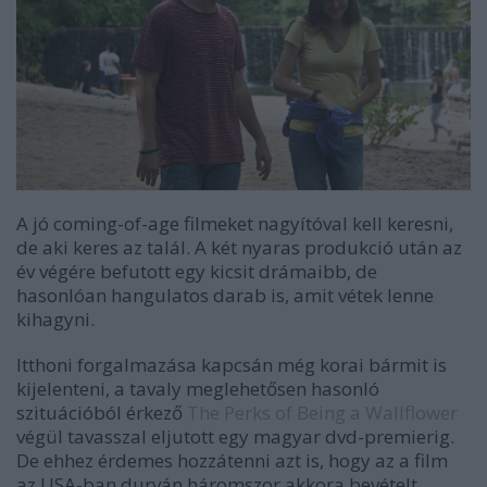
A jó coming-of-age filmeket nagyítóval kell keresni,
de aki keres az talál. A két nyaras produkció után az
év végére befutott egy kicsit drámaibb, de
hasonlóan hangulatos darab is, amit vétek lenne
kihagyni.
Itthoni forgalmazása kapcsán még korai bármit is
kijelenteni, a tavaly meglehetősen hasonló
szituációból érkező
The Perks of Being a Wallflower
végül tavasszal eljutott egy magyar dvd-premierig.
De ehhez érdemes hozzátenni azt is, hogy az a film
az USA-ban durván háromszor akkora bevételt