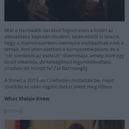
Már a harmadik darabot fogom ezen a listán az
aktualitása kapcsán dicsérni, talán ebből is látszik,
hogy a mainstreamben mennyire elsikkadnak ezek a
témák. Ami jelen esetben a környezetvédelem, és a
"cél szentesíti az eszközt" dilemmája, amely köré egy
kicsit idealista, de kétségkívül elgondolkodtató
produkciót húzott fel Zal Batmanglij.
A filmet a 2013-as Cinefesten mutatták be, majd
röviddel ez után rögtön dvd-n jelent meg itthon.
What Maisie Knew
(
Kritika
)