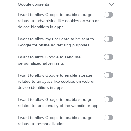
Google consents
I want to allow Google to enable storage
related to advertising like cookies on web or
device identifiers in apps.
I want to allow my user data to be sent to
Google for online advertising purposes.
I want to allow Google to send me
A kicsit nehezen induló tűlélő-sztori egy remek film
personalized advertising.
két barátról, akik inkább egymással küzdenek,
ahelyett, hogy összefognának. Az első fél óra láttán
I want to allow Google to enable storage
senki ne adja fel, ez az a típusú produkció, amely
related to analytics like cookies on web or
percről-percre csak jobb lesz, hogy végül egy
device identifiers in apps.
zseniális befejezésben teljesedjen ki.
I want to allow Google to enable storage
Magyarországon nem mutatták még be, és minden
related to functionality of the website or app.
bizonnyal nem is fogják soha.
I want to allow Google to enable storage
Szibériai nevelés
related to personalization.