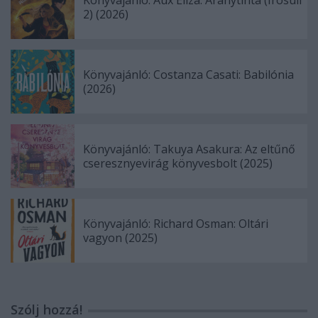
Könyvajánló: Aux Eliza: Aranytinta (Írósuli
2) (2026)
Könyvajánló: Costanza Casati: Babilónia
(2026)
Könyvajánló: Takuya Asakura: Az eltűnő
cseresznyevirág könyvesbolt (2025)
Könyvajánló: Richard Osman: Oltári
vagyon (2025)
Szólj hozzá!