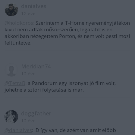
danialves
12 éve
@holdkoros
: Szerintem a T-Home nyereményjátékon
kívül nem adták műsorszerűen, legalábbis én
akkoriban nézegettem Porton, és nem volt pesti mozi
feltüntetve.
Meridian74
12 éve
@TetraB
: a Pandorum egy iszonyat jó film volt,
jöhetne a sztori folytatása is már.
doggfather
12 éve
@danialves
: :D így van, de azért van amit előbb