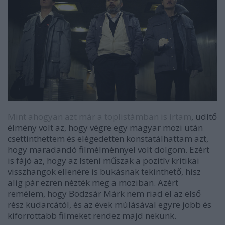
Mint ahogyan azt már a toplistámban is írtam
, üdítő
élmény volt az, hogy végre egy magyar mozi után
csettinthettem és elégedetten konstatálhattam azt,
hogy maradandó filmélménnyel volt dolgom. Ezért
is fájó az, hogy az Isteni műszak a pozitív kritikai
visszhangok ellenére is bukásnak tekinthető, hisz
alig pár ezren nézték meg a moziban. Azért
remélem, hogy Bodzsár Márk nem riad el az első
rész kudarcától, és az évek múlásával egyre jobb és
kiforrottabb filmeket rendez majd nekünk.