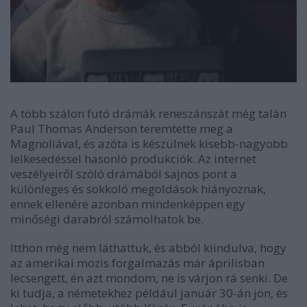
A több szálon futó drámák reneszánszát még talán
Paul Thomas Anderson teremtette meg a
Magnoliával, és azóta is készülnek kisebb-nagyobb
lelkesedéssel hasonló produkciók. Az internet
veszélyeiről szóló drámából sajnos pont a
különleges és sokkoló megoldások hiányoznak,
ennek ellenére azonban mindenképpen egy
minőségi darabról számolhatok be.
Itthon még nem láthattuk, és abból kiindulva, hogy
az amerikai mozis forgalmazás már áprilisban
lecsengett, én azt mondom, ne is várjon rá senki. De
ki tudja, a németekhez például január 30-án jön, és