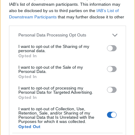
Éppen ezért tartom fontosnak kiemelni, hogy idén is
IAB’s list of downstream participants. This information may
született egy ilyen alkotás, amelyben még Kate
also be disclosed by us to third parties on the
IAB’s List of
Beckinsale is el tudott nyerni valamennyit a
Downstream Participants
that may further disclose it to other
megbecsülésemből.
third parties.
Please note that this website/app uses one or more Google
Forgalmazás szempontjából a lehető legbizarrabb
Personal Data Processing Opt Outs
services and may gather and store information including but
eset: a mozis bemutatás mellett VoD-megjelenésről
not limited to your visit or usage behaviour. You may click to
I want to opt-out of the Sharing of my
is szó volt, ehhez képest kizárólag vidéken játszották
personal data.
grant or deny consent to Google and its third-party tags to
és az ígéretek ellenére a UPC videotárában sem
Opted In
use your data for below specified purposes in below Google
jelent meg. Mindezt úgy, hogy az egész világon
consent section.
I want to opt-out of the Sale of my
elsőként (és jelen állás szerint egyedül) mi láthattuk.
Personal Data.
Végül is, ha úgy nézzük, nem rossz, hogy
Opted In
Veszprémben van egy amerikai film világpremierje.
I want to opt-out of processing my
Personal Data for Targeted Advertising.
Scenic Route
Opted In
(
Kritika
)
I want to opt-out of Collection, Use,
Retention, Sale, and/or Sharing of my
Personal Data that Is Unrelated with the
Purposes for which it was collected.
Opted Out