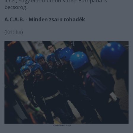
lehet, hogy előbb-utóbb Közép-Európába is
becsorog.
A.C.A.B. - Minden zsaru rohadék
(
Kritika
)