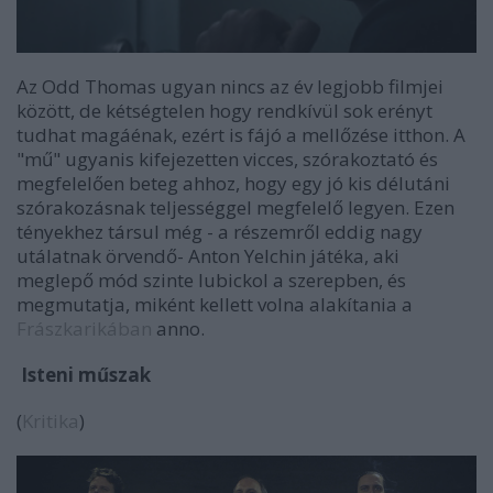
Az Odd Thomas ugyan nincs az év legjobb filmjei
között, de kétségtelen hogy rendkívül sok erényt
tudhat magáénak, ezért is fájó a mellőzése itthon. A
"mű" ugyanis kifejezetten vicces, szórakoztató és
megfelelően beteg ahhoz, hogy egy jó kis délutáni
szórakozásnak teljességgel megfelelő legyen. Ezen
tényekhez társul még - a részemről eddig nagy
utálatnak örvendő- Anton Yelchin játéka, aki
meglepő mód szinte lubickol a szerepben, és
megmutatja, miként kellett volna alakítania a
Frászkarikában
anno.
Isteni műszak
(
Kritika
)