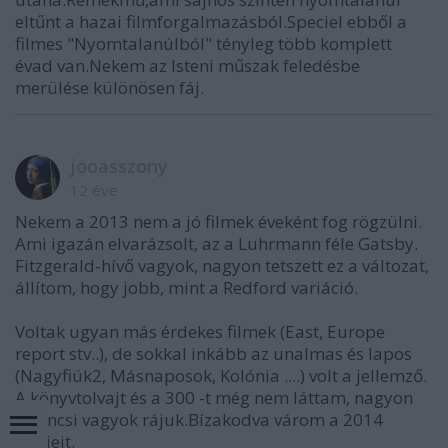
eltűnt a hazai filmforgalmazásból.Speciel ebből a
filmes "Nyomtalanúlból" tényleg több komplett
évad van.Nekem az Isteni műszak feledésbe
merülése különösen fáj.
jooasszony
12 éve
Nekem a 2013 nem a jó filmek éveként fog rögzülni.
Ami igazán elvarázsolt, az a Luhrmann féle Gatsby.
Fitzgerald-hívő vagyok, nagyon tetszett ez a változat,
állítom, hogy jobb, mint a Redford variáció.
Voltak ugyan más érdekes filmek (East, Europe
report stv..), de sokkal inkább az unalmas és lapos
(Nagyfiúk2, Másnaposok, Kolónia ....) volt a jellemző.
A könyvtolvajt és a 300 -t még nem láttam, nagyon
kíváncsi vagyok rájuk.Bízakodva várom a 2014
filmjeit.