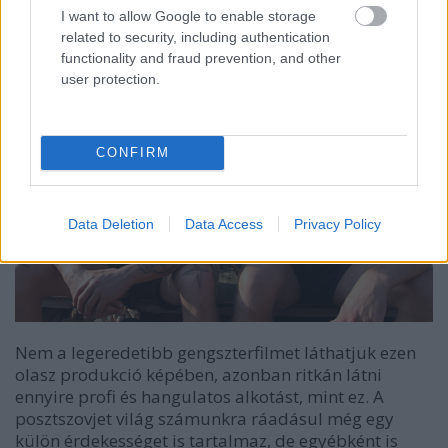
(
Kritika
)
I want to allow Google to enable storage
related to security, including authentication
functionality and fraud prevention, and other
user protection.
CONFIRM
Data Deletion
Data Access
Privacy Policy
Nem a legeredetibb gengszterfilmet láthatjuk ezen
olasz produkció képében, azonban ritkán látni
ennyire profi és hangulatos alkotást, mint ez. A
posztszovjet világ számunkra ráadásul még egy
külön érdekességet is tartalmaz, de egyébként is