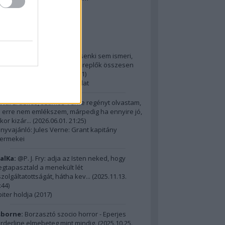
2014 ComingSoon - 5. rész
riss topikok
ria:
@Alick: Az Őslakót kb. senki sem ismeri,
dig hatalmas film, az itt szereplők összesen
m érnek ...
(
2026.06.01. 21:31
)
15 legnagyobb filmes fordulat
ria:
Érdekes, számos Verne regényt olvastam,
 erre nem emlékszem, márpedig ha ennyire jó,
kor kizár...
(
2026.06.01. 21:25
)
nyvajánló: Jules Verne: Grant kapitány
ermekei
alKa:
@P. J. Fry: adja az Isten neked, hogy
gtapasztald a menekült lét
szolgáltatottságát, hátha kev...
(
2025.11.13.
:44
)
piter holdja (2017)
borne:
Borzasztó szocio horror - Eperjes
rderline elmebeteg mint mindig.
(
2025.10.25.