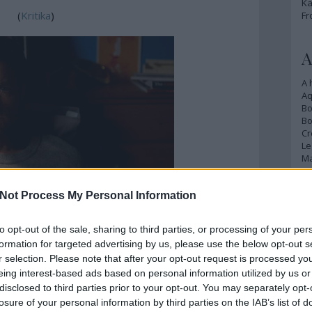
Ka
(
Kritika
)
Fr
A
A 
A
Bo
Bo
Cr
Le
Ma
Not Process My Personal Information
A
p
to opt-out of the sale, sharing to third parties, or processing of your per
nszát még talán Paul Thomas Anderson teremtette
An
formation for targeted advertising by us, please use the below opt-out s
készülnek kisebb-nagyobb lelkesedéssel hasonló
Di
r selection. Please note that after your opt-out request is processed y
Eg
iről szóló drámából sajnos pont a különleges és
eing interest-based ads based on personal information utilized by us or
N
nnek ellenére azonban mindenképpen egy minőségi
disclosed to third parties prior to your opt-out. You may separately opt-
Ör
losure of your personal information by third parties on the IAB’s list of