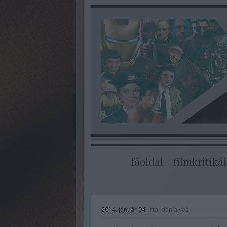
főoldal
filmkritiká
2014. január 04.
írta:
danialves