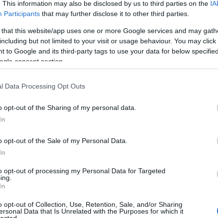
. This information may also be disclosed by us to third parties on the
IA
 kiindulva, hogy az amerikai mozis forgalmazás már
A
Participants
that may further disclose it to other third parties.
m, ne is várjon rá senki. De ki tudja, a németekhez
n
, hogy előbb-utóbb Közép-Európába is becsorog.
 that this website/app uses one or more Google services and may gath
including but not limited to your visit or usage behaviour. You may click 
 - Minden zsaru rohadék
Bo
 to Google and its third-party tags to use your data for below specifi
Da
ogle consent section.
Fi
(
Kritika
)
Fi
Fi
l Data Processing Opt Outs
Fi
Li
Ma
o opt-out of the Sharing of my personal data.
Mo
In
Né
Po
o opt-out of the Sale of my Personal Data.
Su
Tr
In
Ju
to opt-out of processing my Personal Data for Targeted
ing.
A
In
o opt-out of Collection, Use, Retention, Sale, and/or Sharing
ersonal Data that Is Unrelated with the Purposes for which it
lected.