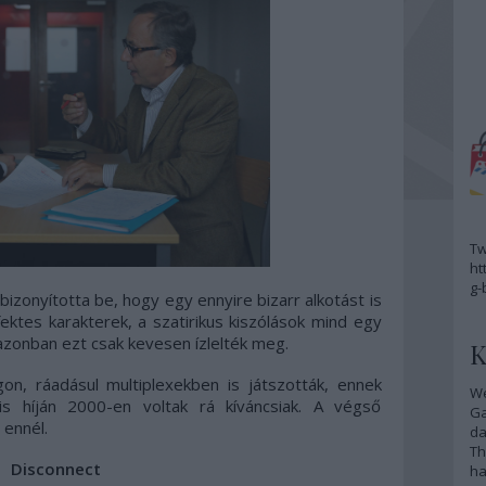
Tw
ht
g-
izonyította be, hogy egy ennyire bizarr alkotást is
ektes karakterek, a szatirikus kiszólások mind egy
 azonban ezt csak kevesen ízlelték meg.
K
n, ráadásul multiplexekben is játszották, ennek
We
is híján 2000-en voltak rá kíváncsiak. A végső
G
ennél.
da
Th
Disconnect
ha