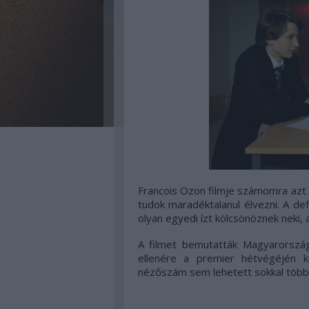
Francois Ozon filmje számomra azt b
tudok maradéktalanul élvezni. A def
olyan egyedi ízt kölcsönöznek neki,
A filmet bemutatták Magyarországo
ellenére a premier hétvégéjén k
nézőszám sem lehetett sokkal több 