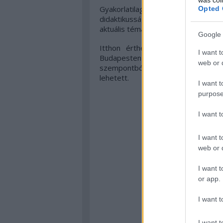
Gyakorlatilag
Az elit halálosztók
olas
Opted 
didaktikussága helyett sokkal töb
aktuális témák köré épít fel egy mi
Google 
Itthon érthetetlen módon csak 
I want t
Budapesten kívül élők is megérd
web or d
szempontból), ennek megfelelően
lehetett.
I want t
purpose
I want 
I want t
web or d
I want t
or app.
I want t
I want t