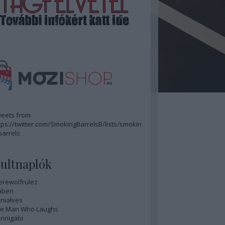
eets from
tps://twitter.com/SmokingBarrelsB/lists/smokin
barrels
ultnaplók
rewolfrulez
aben
nialves
e Man Who Laughs
nnigabi