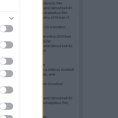
A 10 legjobb második világháborús film
50 posztapokaliptikus film, amit látnod kell #1:
A 10 legkreatívabb posztapokaliptikus film
20 film, amit látnod kellett volna 2016-ban (1.
rész)
Ezért néz ki borzasztóan a CGI a modern
filmekben (is)
15(+1) film, amit látnod kellett volna 2013-ban
A 15 legnagyobb filmes fordulat
50 posztapokaliptikus film, amit látnod kell #2:
10 zombifilm, amit látnod kell
A 10 legjobb gengszterfilm
A 10 legjobb Brad Pitt-film
A 10 legjobb Mel Gibson-film
Az igazi 10 legjobb akciófilm a 2000-es évekből
10 iszonyatos magyar filmcím, amit
megúsztunk 2016-ban
Könyvkritika: Brigitte Hamann: Erzsébet
királyné (2019)
A 10 legjobb Al Pacino - film
50 posztapokaliptikus film, amit látnod kell #3:
10 (nem is annyira) posztapokaliptikus film,
amit látnod kell
10 alulértékelt film - 2. rész
A 10 legjobb Matt Damon-film