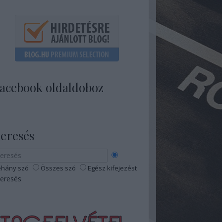
acebook oldaldoboz
eresés
hány szó
Összes szó
Egész kifejezést