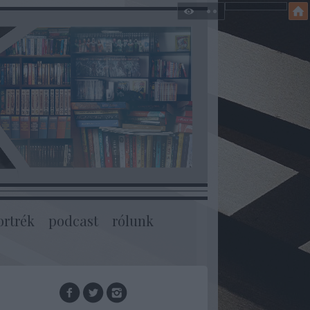
ortrék
podcast
rólunk