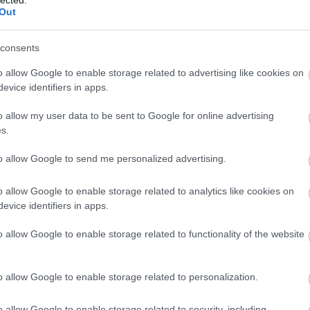
z verziója, amely hasonlóan jó, sőt: a brazil dráma
Out
b teret hagy a nézőnek. A fő erénye azonban, hogy
nőségi, és éppen ezért hatásos produkciót.
consents
vidéki mozikban mutatták be (igaz, egyszer a
o allow Google to enable storage related to advertising like cookies on
emlik, hogy kivételesen ők járjanak jól filmes
evice identifiers in apps.
 minden bizonnyal százas nagyságrendű nézője
o allow my user data to be sent to Google for online advertising
s.
Transz/ Trance
to allow Google to send me personalized advertising.
(
Kritika
)
o allow Google to enable storage related to analytics like cookies on
evice identifiers in apps.
o allow Google to enable storage related to functionality of the website
o allow Google to enable storage related to personalization.
o allow Google to enable storage related to security, including