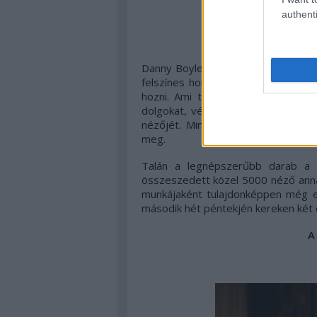
authenti
Danny Boyle nem kevesebbet ígért le
felszínes hollywoodi produkcióval 
hozni. Ami többé-kevésbé sikerült
dolgokat, végső soron ez egy igen
nézőjét. Mindezt pedig remek fény
meg.
Talán a legnépszerűbb darab a l
összeszedett közel 5000 néző ann
munkájaként tulajdonképpen még el
második hét péntekjén kereken két
A