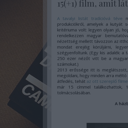
15(+1) film, amit l
A tavalyi listát tradícióvá téve
mo
produkciókról, amelyek a kutyát 
kritériuma volt: legyen olyan jó, h
rendelkezzen magyar bemutatóval
nézettség mellett távozzon az itth
mondat erejéig körüljárni, legy
szégyenfoltunk. (Egy kis adalék: a 
250 ezer nézőt vitt be a magyar
számokat.)
2013 erőssége itt is meglátszott,
megoldani, hogy minden arra méltó 
átfedés, tehát
az ott szereplő film
már 15 címmel találkozhattok,
tolmácsolásában.
A ház