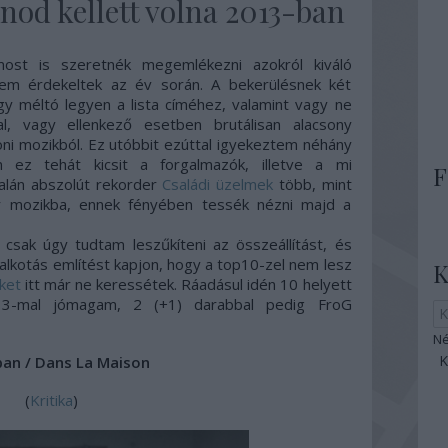
átnod kellett volna 2013-ban
st is szeretnék megemlékezni azokról kiváló
sem érdekeltek az év során. A bekerülésnek két
ogy méltó legyen a lista címéhez, valamint vagy ne
, vagy ellenkező esetben brutálisan alacsony
oni mozikból. Ez utóbbit ezúttal igyekeztem néhány
en ez tehát kicsit a forgalmazók, illetve a mi
F
talán abszolút rekorder
Családi üzelmek
több, mint
 mozikba, ennek fényében tessék nézni majd a
 csak úgy tudtam leszűkíteni az összeállítást, és
alkotás említést kapjon, hogy a top10-zel nem lesz
K
eket
itt már ne keressétek. Ráadásul idén 10 helyett
 13-mal jómagam, 2 (+1) darabbal pedig FroG
Né
ban / Dans La Maison
(
Kritika
)