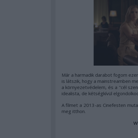
Már a harmadik darabot fogom ezen a 
is látszik, hogy a mainstreamben me
a környezetvédelem, és a "cél szent
idealista, de kétségkívül elgondolko
A filmet a 2013-as Cinefesten muta
meg itthon.
W