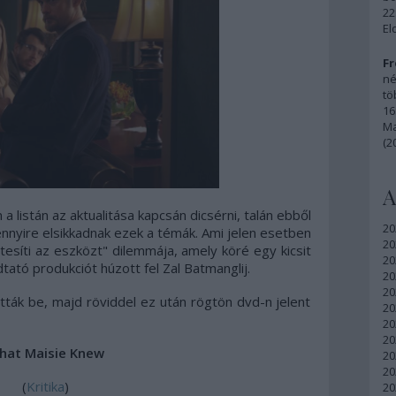
22
El
Fr
né
tö
16
Ma
(2
A
listán az aktualitása kapcsán dicsérni, talán ebből
20
nnyire elsikkadnak ezek a témák. Ami jelen esetben
20
esíti az eszközt" dilemmája, amely köré egy kicsit
20
dtató produkciót húzott fel Zal Batmanglij.
20
20
tták be, majd röviddel ez után rögtön dvd-n jelent
20
20
20
hat Maisie Knew
20
20
(
Kritika
)
20