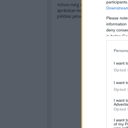
participants
Itthon még nem láthattuk, és abból
Downstream 
áprilisban lecsengett, én azt mondo
például január 30-án jön, és lehet
Please note
information 
A.C.A.B.
deny consent
in below Go
Persona
I want t
Opted 
I want t
Opted 
I want 
Advertis
Opted 
I want t
of my P
was col