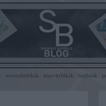
k
sorozatkritikák
könyvkritikák
toplisták
p