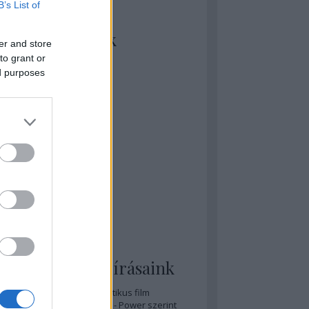
B’s List of
kiket szívesen
ézünk/olvasunk
er and store
to grant or
rosta szerint
ed purposes
rkSide Joint
lmFreak
lmbook
lmtrailer
lmzabáló
sztes megmondja a tutit
gyar Film Adatbázis
zi Mánia app
zze meg az ember!
pcorn & Soda
pernatural Movies
ashnevelés
s & Calzone
 legolvasottabb írásaink
A 20 legjobb posztapokaliptikus film
A 15 legjobb időutazós film - Power szerint