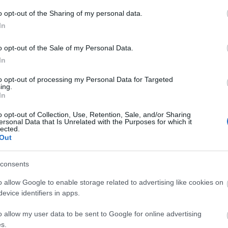
anyukája és új férje eltették láb alól, ő
A
o opt-out of the Sharing of my personal data.
pedig több…
n
In
2013. november 07.
írta:
!Márk!
Bo
o opt-out of the Sale of my Personal Data.
Végjáték / Ender's Game
Da
In
Fi
(2013)
Fi
to opt-out of processing my Personal Data for Targeted
Fi
ing.
A sci-fi műfajon belül lévő mozikat
Fi
In
mindig ámulattal figyelem. Nem biztos,
Li
Ma
hogy mindig tud újat mutatni, a
o opt-out of Collection, Use, Retention, Sale, and/or Sharing
Mo
ersonal Data that Is Unrelated with the Purposes for which it
lehetőségek valamelyest korlátozottak,
lected.
Né
de ez egy olyan egyedi filmes világ, ami
Out
Po
már a kezdetek óta nagy hatást
Su
gyakorol a filmkedvelőkre. Gyakran
Tr
hordoznak magukban valamiféle…
consents
Ju
4
komment
Tovább
o allow Google to enable storage related to advertising like cookies on
evice identifiers in apps.
A
o allow my user data to be sent to Google for online advertising
s.
2013. november 06.
írta:
FilmBaráth