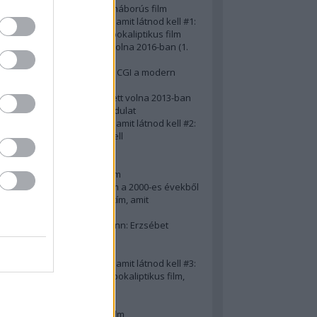
A 10 legjobb második világháborús film
50 posztapokaliptikus film, amit látnod kell #1:
A 10 legkreatívabb posztapokaliptikus film
20 film, amit látnod kellett volna 2016-ban (1.
rész)
Ezért néz ki borzasztóan a CGI a modern
filmekben (is)
15(+1) film, amit látnod kellett volna 2013-ban
A 15 legnagyobb filmes fordulat
50 posztapokaliptikus film, amit látnod kell #2:
10 zombifilm, amit látnod kell
A 10 legjobb gengszterfilm
A 10 legjobb Brad Pitt-film
A 10 legjobb Mel Gibson-film
Az igazi 10 legjobb akciófilm a 2000-es évekből
10 iszonyatos magyar filmcím, amit
megúsztunk 2016-ban
Könyvkritika: Brigitte Hamann: Erzsébet
királyné (2019)
A 10 legjobb Al Pacino - film
50 posztapokaliptikus film, amit látnod kell #3:
10 (nem is annyira) posztapokaliptikus film,
amit látnod kell
10 alulértékelt film - 2. rész
A 10 legjobb Matt Damon-film