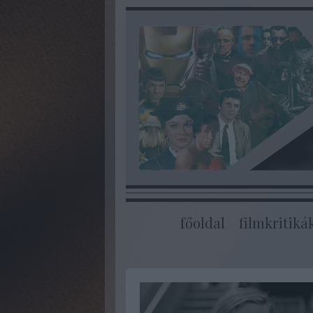
főoldal
filmkritiká