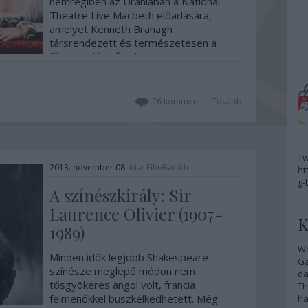
nemrégiben az Urániában a National
Theatre Live Macbeth előadására,
amelyet Kenneth Branagh
társrendezett és természetesen a
főszereplő is ő volt. Nem volt rossz a
darab, de hiányzott belőle az a bizonyos
plusz. Kicsit elszomorodtam, és
elkezdtem…
26
komment
Tovább
Tw
2013. november 08.
írta:
FilmBaráth
ht
g-
A színészkirály: Sir
Laurence Olivier (1907-
K
1989)
We
Minden idők legjobb Shakespeare
G
színésze meglepő módon nem
da
tősgyökeres angol volt, francia
Th
felmenőkkel büszkélkedhetett. Még
ha