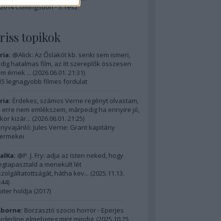
2014 ComingSoon - 5. rész
riss topikok
ria:
@Alick: Az Őslakót kb. senki sem ismeri,
dig hatalmas film, az itt szereplők összesen
m érnek ...
(
2026.06.01. 21:31
)
15 legnagyobb filmes fordulat
ria:
Érdekes, számos Verne regényt olvastam,
 erre nem emlékszem, márpedig ha ennyire jó,
kor kizár...
(
2026.06.01. 21:25
)
nyvajánló: Jules Verne: Grant kapitány
ermekei
alKa:
@P. J. Fry: adja az Isten neked, hogy
gtapasztald a menekült lét
szolgáltatottságát, hátha kev...
(
2025.11.13.
:44
)
piter holdja (2017)
borne:
Borzasztó szocio horror - Eperjes
rderline elmebeteg mint mindig.
(
2025.10.25.