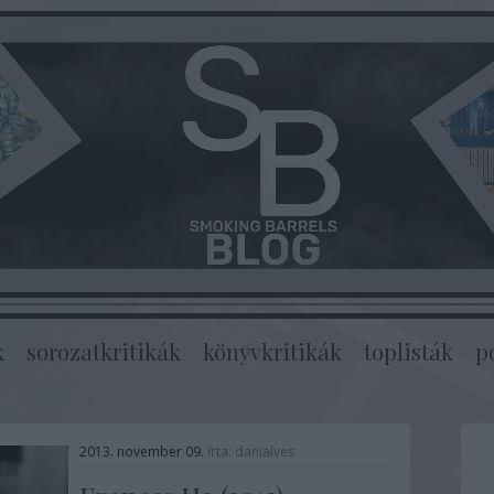
k
sorozatkritikák
könyvkritikák
toplisták
p
2013. november 09.
írta:
danialves