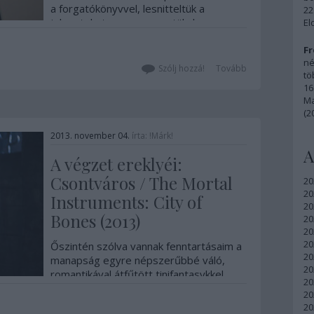
a forgatókönyvvel, lesnitteltük a
22
jeleneteket, megszerveztük, hogy
El
legyen kamera, megbeszéltük a
kellékeket, a forgatási…
Fr
né
Szólj hozzá!
Tovább
tö
16
Ma
(2
2013. november 04.
írta:
!Márk!
A
A végzet ereklyéi:
Csontváros / The Mortal
20
20
Instruments: City of
20
Bones (2013)
20
20
20
Őszintén szólva vannak fenntartásaim a
20
manapság egyre népszerűbbé váló,
20
romantikával átfűtött tinifantasykkel
20
kapcsolatban. A Twilight-széria
20
bombasztikus sikere nyomán,
20