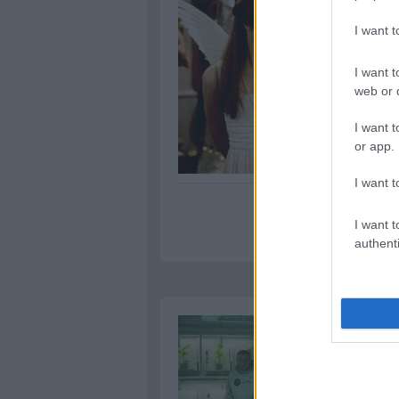
I want 
I want t
web or d
I want t
or app.
I want t
I want t
authenti