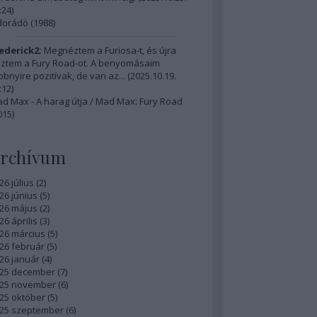
:24
)
dorádó (1988)
ederick2:
Megnéztem a Furiosa-t, és újra
ztem a Fury Road-ot. A benyomásaim
bbnyire pozitívak, de van az...
(
2025.10.19.
:12
)
d Max - A harag útja / Mad Max: Fury Road
015)
rchívum
26 július
(
2
)
26 június
(
5
)
26 május
(
2
)
26 április
(
3
)
26 március
(
5
)
26 február
(
5
)
26 január
(
4
)
25 december
(
7
)
25 november
(
6
)
25 október
(
5
)
25 szeptember
(
6
)