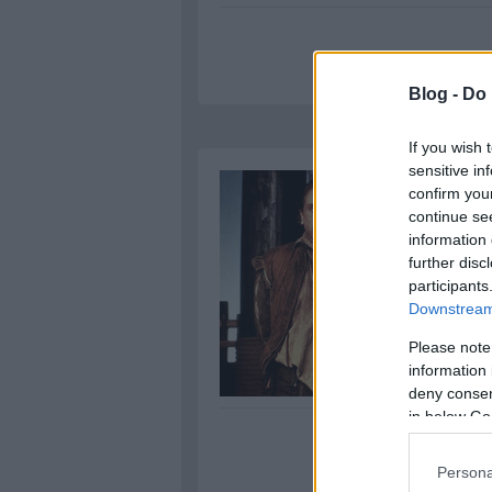
Blog -
Do 
If you wish 
sensitive in
confirm you
continue se
information 
further disc
participants
Downstream 
Please note
information 
deny consent
in below Go
Persona