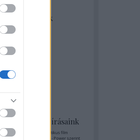
kiket szívesen
ézünk/olvasunk
rosta szerint
rkSide Joint
lmFreak
lmbook
lmtrailer
lmzabáló
sztes megmondja a tutit
gyar Film Adatbázis
zi Mánia app
zze meg az ember!
pcorn & Soda
pernatural Movies
ashnevelés
s & Calzone
 legolvasottabb írásaink
A 20 legjobb posztapokaliptikus film
A 15 legjobb időutazós film - Power szerint