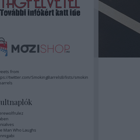
eets from
tps://twitter.com/SmokingBarrelsB/lists/smokin
barrels
ultnaplók
rewolfrulez
aben
nialves
e Man Who Laughs
nnigabi