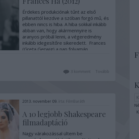
Frances Ha (2012)
Érdekes produkciónak tűnt az első
pillanattól kezdve a szóban forgó mű, és
ebben nincs is hiba. A hiba sokkal inkább
abban van, hogy akármennyire is
aranyos próbál lenni, a végeredmény
inkább idegesítőre sikeredett. Frances
(Greta Gerwig) a nap folyamán
F
táncosként…
3
komment
Tovább
K
2013. november 09.
írta:
FilmBaráth
Né
A 10 legjobb Shakespeare
filmadaptáció
Nagy várakozással ültem be