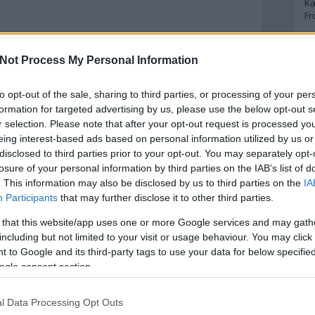
Ka
meglepőbb módon anglikán lelkész apja
Fr
színésznek szánta, kimaradt az életéből
a családdal való harc az életet jelentő
deszkákért. 1922-ben lépett…
Szólj hozzá!
Tovább
A
Not Process My Personal Information
A 
to opt-out of the sale, sharing to third parties, or processing of your per
A
Bo
formation for targeted advertising by us, please use the below opt-out s
2013. november 08.
írta:
FilmBaráth
Bo
r selection. Please note that after your opt-out request is processed y
Cr
Rosencrantz és
eing interest-based ads based on personal information utilized by us or
Le
disclosed to third parties prior to your opt-out. You may separately opt-
Guildenstern halott /
Ma
losure of your personal information by third parties on the IAB’s list of
Rosencrantz and
. This information may also be disclosed by us to third parties on the
IA
Guildenstern Are Dead
A
Participants
that may further disclose it to other third parties.
(1990)
p
 that this website/app uses one or more Google services and may gath
including but not limited to your visit or usage behaviour. You may click 
Shakespeare Hamletje tipikus bealvós
An
 to Google and its third-party tags to use your data for below specifi
kötelező olvasmány. A nagy monológ
Di
ogle consent section.
természetesen fantasztikus, de
Eg
N
egyébként nem túl sok minden történik:
Ör
van nekünk egy nem kicsit depressziós
10
komment
Tovább
l Data Processing Opt Outs
dán királyfink, akinek apukáját az