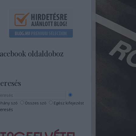
acebook oldaldoboz
eresés
hány szó
Összes szó
Egész kifejezést