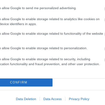
Rómeó és Júlia / Romeo +
to allow Google to send me personalized advertising.
Juliet (1996)
o allow Google to enable storage related to analytics like cookies on
"Szívem, szerettél már? Ne hidd! Hogy
evice identifiers in apps.
mi a szép, az most tudtad meg itt"
Shakespeare Rómeó és Júliája örök
o allow Google to enable storage related to functionality of the website
klasszikus, és nem csak azért, mert
kötelező tananyag. Egy csodálatos
szerelem története, mely tragikus
o allow Google to enable storage related to personalization.
véget ér. Mivel örök emberi dolgokról
szól, olyanról, mint…
o allow Google to enable storage related to security, including
7
komment
Tovább
cation functionality and fraud prevention, and other user protection.
CONFIRM
2013. november 05.
írta:
danialves
MARS Az utolsó napok /
The Last Days On Mars
Data Deletion
Data Access
Privacy Policy