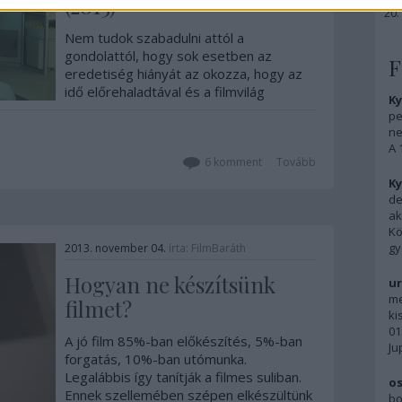
(2013)
Nem tudok szabadulni attól a
gondolattól, hogy sok esetben az
F
eredetiség hiányát az okozza, hogy az
idő előrehaladtával és a filmvilág
Ky
bővülésével egyre kevesebb
pe
felhasználható megoldás maradt a
ne
történetekben. Arról például meg
A 
vagyok győződve, hogy ha a szóban
6
komment
Tovább
forgó…
Ky
de
ak
Kö
gy
2013. november 04.
írta:
FilmBaráth
Hogyan ne készítsünk
ur
me
filmet?
ki
01
A jó film 85%-ban előkészítés, 5%-ban
Ju
forgatás, 10%-ban utómunka.
Legalábbis így tanítják a filmes suliban.
os
Ennek szellemében szépen elkészültünk
bo