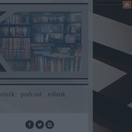
ortrék
podcast
rólunk