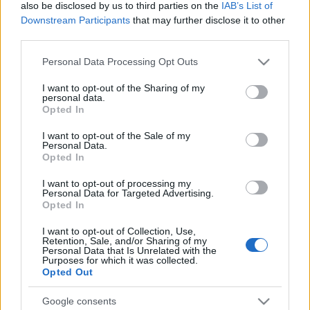
also be disclosed by us to third parties on the
IAB’s List of
úgy döntött, hogy beszáll a Disney és a Dreamworks
Downstream Participants
that may further disclose it to other
meglehetősen egyoldalú harcába az animációs
third parties.
filmek piacán. Azonban most be kell, hogy lássuk, ez
alatt az idő alatt eljutottak oda,…
Please note that this website/app uses one or more Google
Personal Data Processing Opt Outs
services and may gather and store information including but
not limited to your visit or usage behaviour. You may click to
I want to opt-out of the Sharing of my
Odd Thomas - A halottlátó / Odd
personal data.
grant or deny consent to Google and its third-party tags to
Opted In
Thomas (2013)
use your data for below specified purposes in below Google
consent section.
I want to opt-out of the Sale of my
FroG
•
2013. július 11.
1
Personal Data.
Opted In
Stephen Sommers író - rendező az utóbbi években
I want to opt-out of processing my
olyan filmekkel vétette észre magát , mint a G. I. Joe
Personal Data for Targeted Advertising.
Opted In
első felvonása, vagy a szerintem szórakoztató, ám
kétségtelenül átgondolatlan Van Helsing. Sommers
I want to opt-out of Collection, Use,
ezúttal egy elég érdekes műfaj-koktélt próbált a
Retention, Sale, and/or Sharing of my
Personal Data that Is Unrelated with the
vászonra varázsolni,…
Purposes for which it was collected.
Opted Out
Senki többet / La migliore offerta
Google consents