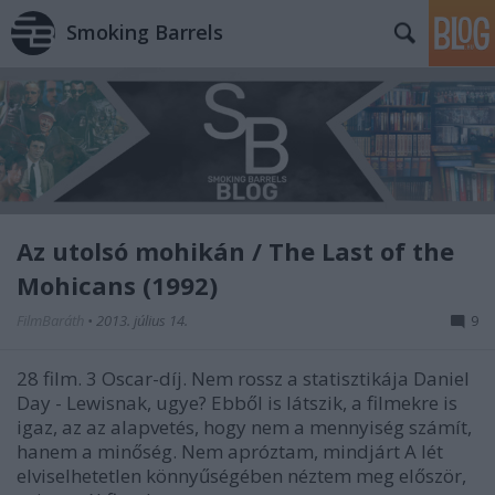
Smoking Barrels
Az utolsó mohikán / The Last of the
Mohicans (1992)
FilmBaráth
•
2013. július 14.
9
28 film. 3 Oscar-díj. Nem rossz a statisztikája Daniel
Day - Lewisnak, ugye? Ebből is látszik, a filmekre is
igaz, az az alapvetés, hogy nem a mennyiség számít,
hanem a minőség. Nem apróztam, mindjárt A lét
elviselhetetlen könnyűségében néztem meg először,