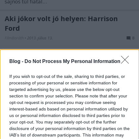
sajnos túl fiatal…
Aki jókor volt jó helyen: Harrison
Ford
FilmBaráth
•
2013. július 13.
8
Nem volt más, csak egy egyszerű ács. De nem
akárkinél: többek között George Lucasnál készített
Blog -
Do Not Process My Personal Information
szekrényeket, és valószínűleg munka közben mesélt
a rendezőnek arról, hogy ő alapvetően színész, csak
If you wish to opt-out of the sale, sharing to third parties, or
azért foglalkozik az ács mesterséggel, hogy el tudja
processing of your personal or sensitive information for
tartani a családját.…
targeted advertising by us, please use the below opt-out
section to confirm your selection. Please note that after your
opt-out request is processed you may continue seeing
Gru 2 / Despicable Me 2 (2013)
interest-based ads based on personal information utilized by
danialves
•
2013. július 12.
0
us or personal information disclosed to third parties prior to
your opt-out. You may separately opt-out of the further
disclosure of your personal information by third parties on the
Valószínűleg a filmiparban csak lesajnálóan
IAB’s list of downstream participants. This information may
sóhajtottak három évvel ezelőtt, amikor a Universal