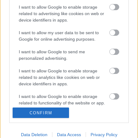
(2013)
I want to allow Google to enable storage
danialves
•
2013. július 10.
2
related to advertising like cookies on web or
device identifiers in apps.
Úgy érzem magam, mintha egy iskolai feladatot
I want to allow my user data to be sent to
látnék, ahol bizonyos szavak felhasználásával kell
Google for online advertising purposes.
történetet írni. Ugyanis Giuseppe Tornatore
legújabb filmje ilyen szempontból elképesztő
I want to allow Google to send me
hasonlóságokat mutat Danny Boyle legfrissebb
personalized advertising.
művével, és mégis semmi közös nincs a két…
I want to allow Google to enable storage
Keleti nyugalom - Marigold Hotel /
related to analytics like cookies on web or
device identifiers in apps.
The Best Exotic Marigold Hotel (2011)
I want to allow Google to enable storage
FilmBaráth
•
2013. július 09.
2
related to functionality of the website or app.
Le kellene lépni innen, és új életet kezdeni valahol
CONFIRM
I want to allow Google to enable storage
nagyon máshol. Naponta hányszor sóhajtjuk el
related to personalization.
magunkat így, aztán hányszor döntünk úgy, hogy
maradunk a mindennapi középszernél. Addig nem
I want to allow Google to enable storage
Data Deletion
Data Access
Privacy Policy