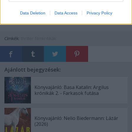
7,5/10
Data Deletion
Data Access
Privacy Policy
Címkék:
thriller
filmkritikák
Ajánlott bejegyzések:
Könyvajánló: Basa Katalin: Argilus
krónikák 2. - Farkasok futása
Könyvajánló: Nelio Biedermann: Lázár
(2026)