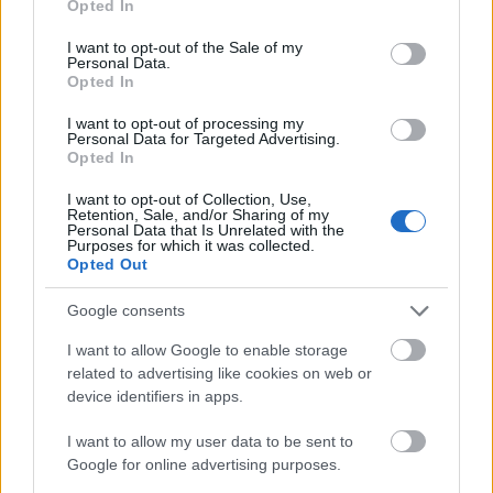
Opted In
use your data for below specified purposes in below Google
nagyon profi, az pedig egy külön pikantériát ad a
consent section.
hangulatnak, hogy az amerikai fenyőerdők és
I want to opt-out of the Sale of my
Personal Data.
dzsipek helyett szereplőink hazai tájakon,
Opted In
posztszocialista épületmaradványok között
száguldoznak egy Lada Nivával.
I want to opt-out of processing my
Personal Data for Targeted Advertising.
Opted In
Amivel el is érkeztünk mondandóm lényegi részéhez:
ezek az emberek fogták magukat, kimentek valahova
I want to opt-out of Collection, Use,
a Bakony közepére és mindenféle CGI vagy nagy
Retention, Sale, and/or Sharing of my
Personal Data that Is Unrelated with the
tömegjelenetek nélkül összehoztak egy olyan
Purposes for which it was collected.
thrillert, amelyhez hasonlóról a magyar filmesek
Opted Out
még évekig álmodni sem mernek majd, százmilliós
támogatások ide vagy oda.
(Egyébként a büdzsé
Google consents
jelentős része is magyar kézből származott Gattyán
I want to allow Google to enable storage
György révén.)
Természetesen tudom, hogy José
related to advertising like cookies on web or
David Montero operatőr valószínűleg drágább
device identifiers in apps.
objektívekkel dolgozott, mint amennyi pénzem
nekem valaha is lesz, és Sharlto Copley sem egy
I want to allow my user data to be sent to
Csányi Sándor, de a stáblistán a díszlettervezőtől a
Google for online advertising purposes.
segédrendezőkig szinte kizárólag magyar nevek