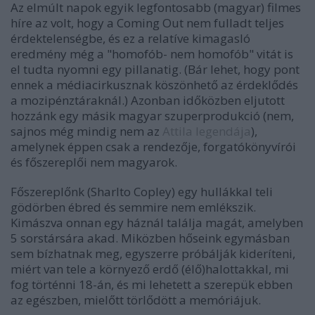
Az elmúlt napok egyik legfontosabb (magyar) filmes
híre az volt, hogy a Coming Out nem fulladt teljes
érdektelenségbe, és ez a relatíve kimagasló
eredmény még a "homofób- nem homofób" vitát is
el tudta nyomni egy pillanatig. (Bár lehet, hogy pont
ennek a médiacirkusznak köszönhető az érdeklődés
a mozipénztáraknál.) Azonban időközben eljutott
hozzánk egy másik magyar szuperprodukció (nem,
sajnos még mindig nem az
Attila legendája
),
amelynek éppen csak a rendezője, forgatókönyvírói
és főszereplői nem magyarok.
Főszereplőnk (Sharlto Copley) egy hullákkal teli
gödörben ébred és semmire nem emlékszik.
Kimászva onnan egy háznál találja magát, amelyben
5 sorstársára akad. Miközben hőseink egymásban
sem bízhatnak meg, egyszerre próbálják kideríteni,
miért van tele a környező erdő (élő)halottakkal, mi
fog történni 18-án, és mi lehetett a szerepük ebben
az egészben, mielőtt törlődött a memóriájuk.