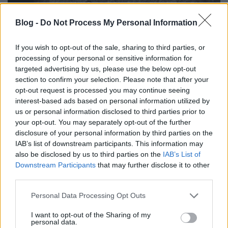
Blog -
Do Not Process My Personal Information
If you wish to opt-out of the sale, sharing to third parties, or
processing of your personal or sensitive information for
targeted advertising by us, please use the below opt-out
section to confirm your selection. Please note that after your
opt-out request is processed you may continue seeing
interest-based ads based on personal information utilized by
us or personal information disclosed to third parties prior to
Azonban ennek köszönhetően Gonzalo Lopez-
your opt-out. You may separately opt-out of the further
Gallego rendező egy egészen elképesztő tempót tud
disclosure of your personal information by third parties on the
diktálni, a film egy percre sem ül le, mindig van
IAB’s list of downstream participants. This information may
valami történés, ami újra beránt, úgyhogy az
also be disclosed by us to third parties on the
IAB’s List of
alaposság és az igazi katarzis hiánya ellenére is
Downstream Participants
that may further disclose it to other
kellemes élmény ez a produkció. Összességében is
third parties.
azt tudom mondani, hogy a viszonylag felejthető
found footage probálkozás Apollo 18 után
Please note that this website/app uses one or more Google
Personal Data Processing Opt Outs
rendezőnk egészen kiváló munkát végzett. A
services and may gather and store information including but
lehetőségekhez mérten a viszonylag B-listás
not limited to your visit or usage behaviour. You may click to
I want to opt-out of the Sharing of my
personal data.
grant or deny consent to Google and its third-party tags to
szereplőgárda is jól játszik, a fényképezés és a zene