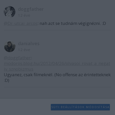
doggfather
12 éve
@Dr_utcai_arcos
: nah azt se tudnám végignézni. :D
danialves
12 éve
@doggfather
:
modoros.blog.hu/2012/04/26/olvasoi_rovat_a_negat
iv_sznobizmus
Ugyanez, csak filmeknél. (No offense az érintetteknek
:D)
SÜTI BEÁLLÍTÁSOK MÓDOSÍTÁSA