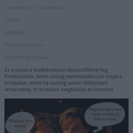
Terminátor - A halálosztó
Titanic
Szédülés
A rettenthetetlen
Született gyilkosok
Ez a poszt a továbbiakban összesítőként fog
funkcionálni, tehát utólag belehivatkozzuk majd a
kritikákat, tehát ha esetleg valaki időközben
lemaradna, itt biztosan megtalálja az összeset.