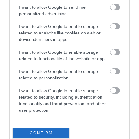
I want to allow Google to send me
personalized advertising.
REMY
I want to allow Google to enable storage
12 éve
related to analytics like cookies on web or
device identifiers in apps.
@danialves
: Keresztapát lehúzhatod :D azt
megnézném, hogy mit kapnál akkor egy esetleges
I want to allow Google to enable storage
Index posztolás után :D
related to functionality of the website or app.
Az aranypolgár és a Das Boot kritikára kíváncsi
I want to allow Google to enable storage
leszek :)
related to personalization.
I want to allow Google to enable storage
related to security, including authentication
lisztes
functionality and fraud prevention, and other
12 éve
user protection.
A klasszikusokból sosem elég :) Nekem is jót tett,
hogy találtam rá okot, hogy pótoljak párat.
CONFIRM