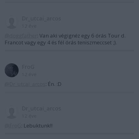
Dr_utcai_arcos
12 éve
@doggfather
: Van aki végignéz egy 6 órás Tour d.
Francot vagy egy 4 és fél órás teniszmeccset ;).
FroG
12 éve
@Dr_utcai_arcos
: Én. :D
Dr_utcai_arcos
12 éve
@FroG
: Lebuktunk!!