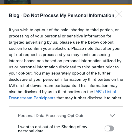
Könyvajánló: Csoma-Lőrincz Tamara:
Perszephoné és az Alvilág arénája (2026)
Blog -
Do Not Process My Personal Information
If you wish to opt-out of the sale, sharing to third parties, or
processing of your personal or sensitive information for
Szólj hozzá!
targeted advertising by us, please use the below opt-out
section to confirm your selection. Please note that after your
A hozzászóláshoz be kell lépned!
opt-out request is processed you may continue seeing
interest-based ads based on personal information utilized by
us or personal information disclosed to third parties prior to
your opt-out. You may separately opt-out of the further
disclosure of your personal information by third parties on the
IAB’s list of downstream participants. This information may
also be disclosed by us to third parties on the
IAB’s List of
Downstream Participants
that may further disclose it to other
third parties.
VAGY
Please note that this website/app uses one or more Google
Personal Data Processing Opt Outs
services and may gather and store information including but
not limited to your visit or usage behaviour. You may click to
I want to opt-out of the Sharing of my
personal data.