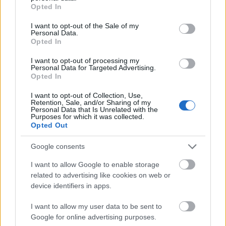
grant or deny consent to Google and its third-party tags to
Opted In
use your data for below specified purposes in below Google
consent section.
I want to opt-out of the Sale of my
Personal Data.
REMY
Opted In
12 éve
I want to opt-out of processing my
Ha a Sebhelyesarcúra 1 rossz szót is szólsz a
Personal Data for Targeted Advertising.
Opted In
blognak vége :D :P
I want to opt-out of Collection, Use,
Retention, Sale, and/or Sharing of my
Personal Data that Is Unrelated with the
Purposes for which it was collected.
doggfather
Opted Out
12 éve
@REMY
: főleg ha kikerül index főoldalra. :D
Google consents
I want to allow Google to enable storage
related to advertising like cookies on web or
danialves
device identifiers in apps.
12 éve
I want to allow my user data to be sent to
@REMY
: Arra nem fogok, de megnyugtatlak, így is
Google for online advertising purposes.
lesz olyan, amin kiakadhatsz :D