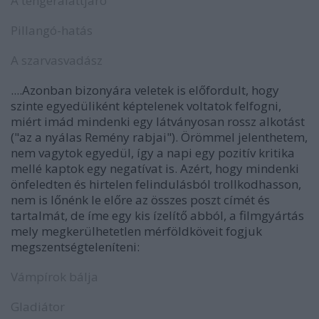
A tengeralattjáró
Pillangó-hatás
A szarvasvadász
....Azonban bizonyára veletek is előfordult, hogy
szinte egyedüliként képtelenek voltatok felfogni,
miért imád mindenki egy látványosan rossz alkotást
("az a nyálas Remény rabjai"). Örömmel jelenthetem,
nem vagytok egyedül, így a napi egy pozitív kritika
mellé kaptok egy negatívat is. Azért, hogy mindenki
önfeledten és hirtelen felindulásból trollkodhasson,
nem is lőnénk le előre az összes poszt címét és
tartalmát, de íme egy kis ízelítő abból, a filmgyártás
mely megkerülhetetlen mérföldköveit fogjuk
megszentségteleníteni:
Vámpírok bálja
Gladiátor