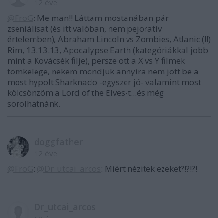
12 éve
@FroG
: Me man!! Láttam mostanában pár
zseniálisat (és itt valóban, nem pejoratív
értelemben), Abraham Lincoln vs Zombies, Atlanic (!!)
Rim, 13.13.13, Apocalypse Earth (kategóriákkal jobb
mint a Kovácsék filje), persze ott a X vs Y filmek
tömkelege, nekem mondjuk annyira nem jött be a
most hypolt Sharknado -egyszer jó- valamint most
kölcsönzöm a Lord of the Elves-t...és még
sorolhatnánk.
doggfather
12 éve
@FroG
:
@Dr_utcai_arcos
: Miért nézitek ezeket?!?!?!
Dr_utcai_arcos