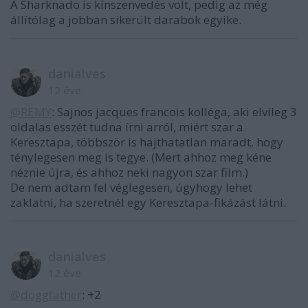
A Sharknado is kínszenvedés volt, pedig az még
állítólag a jobban sikerült darabok egyike.
danialves
12 éve
@REMY
: Sajnos jacques francois kolléga, aki elvileg 3
oldalas esszét tudna írni arról, miért szar a
Keresztapa, többször is hajthatatlan maradt, hogy
ténylegesen meg is tegye. (Mert ahhoz meg kéne
néznie újra, és ahhoz neki nagyon szar film.)
De nem adtam fel véglegesen, úgyhogy lehet
zaklatni, ha szeretnél egy Keresztapa-fikázást látni.
danialves
12 éve
@doggfather
: +2