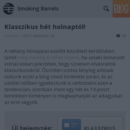
Smoking Barrels
Klasszikus hét holnaptól!
danialves
•
2013. november 26.
19
A néhány hónappal ezelőtt közzétett kérdőívben
(amit
még mindig ki lehet tölteni
, ha valaki lemaradt
volna) sokan jeleztétek, hogy szívesen olvasnátok
klasszikusokról. Őszintén szólva tényleg adósak
voltunk ezzel a blog rövid története során, és az
utóbbi időben igyekeztünk is változtatni ezen a
tendencián, azonban most egy hét és 14 poszt
keretében töményen is megkaphatják az adagjukat
az erre vágyók.