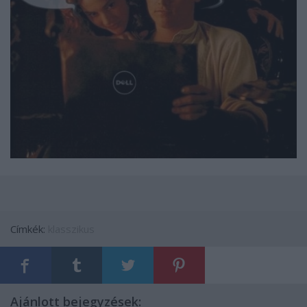
Címkék:
klasszikus
Ajánlott bejegyzések: