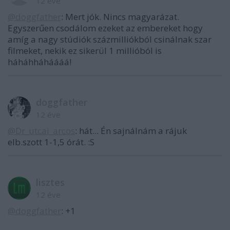
12 éve
@doggfather
: Mert jók. Nincs magyarázat.
Egyszerűen csodálom ezeket az embereket hogy
amíg a nagy stúdiók százmilliókból csinálnak szar
filmeket, nekik ez sikerül 1 millióból is
háháhháháááá!
doggfather
12 éve
@Dr_utcai_arcos
: hát... Én sajnálnám a rájuk
elb.szott 1-1,5 órát. :S
lisztes
12 éve
@doggfather
: +1