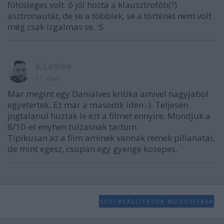
fölösleges volt. ő jól hozta a klausztrofób(?)
asztronautát, de se a többiek, se a történet nem volt
még csak izgalmas se. :S
K.Leslee
11 éve
Mar megint egy Danialves kritika amivel nagyjabol
egyetertek. Ez mar a masodik iden:-). Teljesen
jogtalanul huztak le ezt a filmet ennyire. Mondjuk a
8/10-et enyhen tulzasnak tartom.
Tipikusan az a film aminek vannak remek pillanatai,
de mint egesz, csupan egy gyenge kozepes.
SÜTI BEÁLLÍTÁSOK MÓDOSÍTÁSA