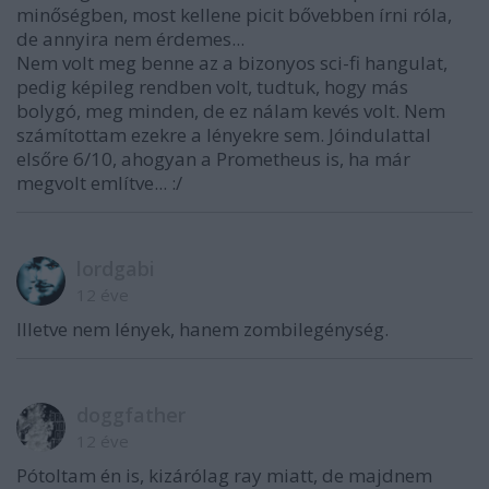
minőségben, most kellene picit bővebben írni róla,
de annyira nem érdemes...
Nem volt meg benne az a bizonyos sci-fi hangulat,
pedig képileg rendben volt, tudtuk, hogy más
bolygó, meg minden, de ez nálam kevés volt. Nem
számítottam ezekre a lényekre sem. Jóindulattal
elsőre 6/10, ahogyan a Prometheus is, ha már
megvolt említve... :/
lordgabi
12 éve
Illetve nem lények, hanem zombilegénység.
doggfather
12 éve
Pótoltam én is, kizárólag ray miatt, de majdnem