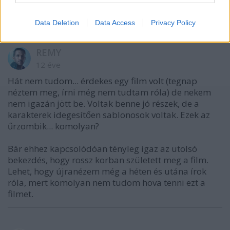
Data Deletion
Data Access
Privacy Policy
REMY
12 éve
Hát nem tudom... érdekes egy film volt (tegnap
néztem meg, írni még nem tudtam róla) de nekem
nem igazán jött be. Voltak benne jó részek, de a
karakterek idegesítően sablonosok voltak. Ezek az
űrzombik... komolyan?
Bár ehhez kapcsolódóan tényleg igaz az utolsó
bekezdés, hogy rossz korban született meg a film.
Lehet, hogy újranézem még a héten és utána írok
róla, mert komolyan nem tudom hova tenni ezt a
filmet.