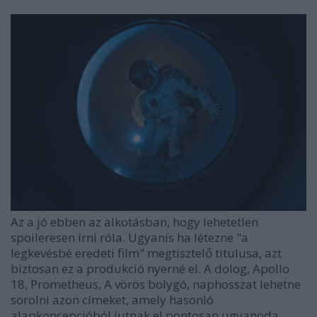
Az a jó ebben az alkotásban, hogy lehetetlen
spoileresen írni róla. Ugyanis ha létezne "a
legkevésbé eredeti film" megtisztelő titulusa, azt
biztosan ez a produkció nyerné el. A dolog, Apollo
18, Prometheus, A vörös bolygó, naphosszat lehetne
sorolni azon címeket, amely hasonló
alapkoncepcióból jutnak el pontosan ugyanoda,