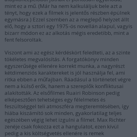
mint ez a mű. (Már ha nem kalkuláljuk bele azt a
tényt, hogy ezek a filmek is jelentős részben épülnek
egymásra.) Ezzel szemben az a meglepő helyzet állt
elő, hogy a sztori egy 1975-ös novellán alapul, vagyis
bizarr módon ez az alkotás mégis eredetibb, mint a
fent felsoroltak.
Viszont ami az egész kérdéskört feledteti, az a szinte
tökéletes megvalósítás. A forgatókönyv minden
egyszerűsége ellenére korrekt munka, a nagyrészt
kétdimenziós karaktereket is jól használja fel, ami
ritka ebben a műfajban. Ráadásul a történetet végre
nem a külső erők, hanem a szereplők konfliktusai
alakították. Az elsőfilmes Ruairi Robinson pedig
elképesztően tehetséges egy félelmetes és
feszültséggel teli atmoszféra megteremtésében, így
hiába kiszámító sok minden, gyakorlatilag teljes
egészében végig lehet izgulni a filmet. Max Richter
zenéje csak fokozza ezt a hangulatot, ezen kívül
pedig a kis költségvetés ellenére is remek