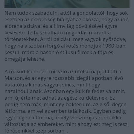
Nem tudok szabadulni attól a gondolattól, hogy sok
esetben az eredetiség hiányát az okozza, hogy az idő
előrehaladtával és a filmvilág bővülésével egyre
kevesebb felhasználható megoldás maradt a
történetekben. Arról például meg vagyok győződve,
hogy ha a szóban forgó alkotás mondjuk 1980-ban
készül, mára a hasonló stílusú filmek alfája és
omegája lehetne.
A második emberi misszió az utolsó napját tölti a
Marson, és az egyre rosszabb idegállapotban lévő
kutatóknak más vágyuk sincs, mint hogy
hazainduljanak. Azonban egyikük felfedez valamit,
ami új értelmet adhat az egész küldetésnek. Ez
pedig nem más, mint egy baktérium, az első idegen
létforma, amivel az ember találkozik. Egyben pedig
egy idegen létforma, amely vérszomjas zombikká
változtatja az embereket, mint ahogy ezt meg is teszi
főhőseinkkel szép sorban...