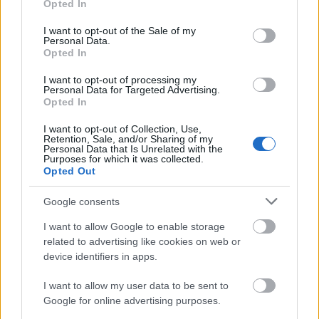
Opted In
Ajánlott bejegyzések:
use your data for below specified purposes in below Google
consent section.
I want to opt-out of the Sale of my
Personal Data.
Könyvajánló: Markovics Botond:
Opted In
Bionauták (2026)
I want to opt-out of processing my
Personal Data for Targeted Advertising.
Opted In
Könyvajánló: Benkő László: Hollójárta
I want to opt-out of Collection, Use,
Retention, Sale, and/or Sharing of my
Mohács
Personal Data that Is Unrelated with the
Purposes for which it was collected.
Opted Out
Könyvajánló: Gombos Tamás: Halkaland
Google consents
(2026)
I want to allow Google to enable storage
related to advertising like cookies on web or
device identifiers in apps.
Könyvajánló: Ferenc K. Zoltán: Pactum
I want to allow my user data to be sent to
Diabolo (2026)
Google for online advertising purposes.