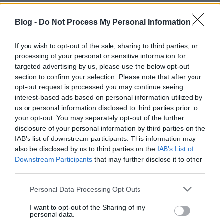
fényképezést tudom kiemelni.
Blog -
Do Not Process My Personal Information
Ennek a produkciónak tehát tényleg csak az az
egyetlen baja, hogy rossz korba született, amikor
már semmi újat nem tud mutatni. Pedig színvonal
If you wish to opt-out of the sale, sharing to third parties, or
processing of your personal or sensitive information for
alapján bőven lehetne a nagy klasszikusokkal egy
targeted advertising by us, please use the below opt-out
lapon emlegetni, és ha tulajdonképpen sikerül
section to confirm your selection. Please note that after your
félretenni megtekintés közben azt az apró érzést,
opt-out request is processed you may continue seeing
hogy ezt már láttuk valahol, egészen jó szórakozást
interest-based ads based on personal information utilized by
tud nyújtani.
us or personal information disclosed to third parties prior to
your opt-out. You may separately opt-out of the further
8/10
disclosure of your personal information by third parties on the
IAB’s list of downstream participants. This information may
also be disclosed by us to third parties on the
IAB’s List of
Downstream Participants
that may further disclose it to other
third parties.
Címkék:
horror
sci-fi
thriller
filmkritikák
Please note that this website/app uses one or more Google
Personal Data Processing Opt Outs
services and may gather and store information including but
not limited to your visit or usage behaviour. You may click to
I want to opt-out of the Sharing of my
personal data.
grant or deny consent to Google and its third-party tags to