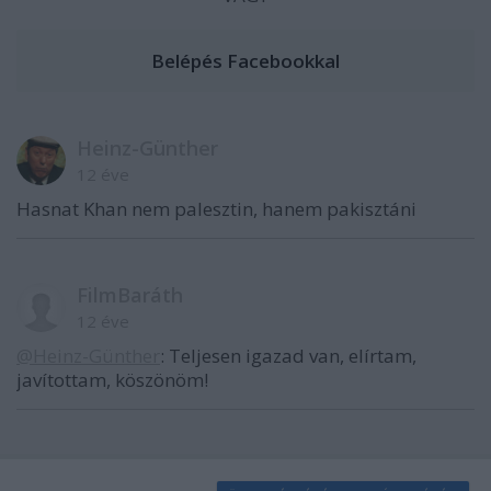
Heinz-Günther
12 éve
Hasnat Khan nem palesztin, hanem pakisztáni
FilmBaráth
12 éve
@Heinz-Günther
: Teljesen igazad van, elírtam,
javítottam, köszönöm!