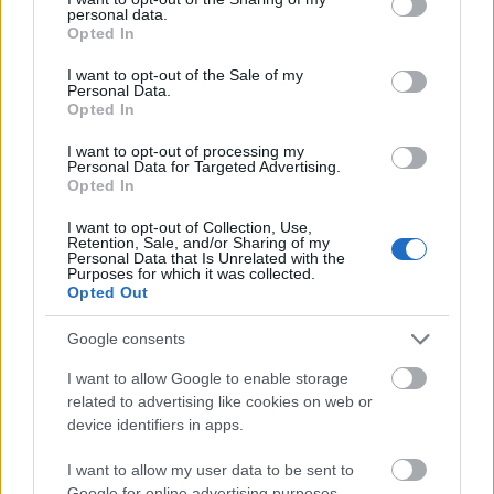
pillanat jutott a hercegnőnek, mint ebben a filmben,
personal data.
grant or deny consent to Google and its third-party tags to
a nézőkről nem is szólva. Érdektelen, unalmas,
Opted In
use your data for below specified purposes in below Google
tévéfilmnek is kevés, szégyen a köbön. Pláne azért,
consent section.
mert a zseniálisan jó A bukás rendezője követte el
I want to opt-out of the Sale of my
Personal Data.
ezt a fércművet.
Opted In
I want to opt-out of processing my
Personal Data for Targeted Advertising.
Opted In
I want to opt-out of Collection, Use,
Retention, Sale, and/or Sharing of my
Personal Data that Is Unrelated with the
Purposes for which it was collected.
Opted Out
Google consents
I want to allow Google to enable storage
related to advertising like cookies on web or
Naomi Watts nem volt rossz választás a főszerepre,
device identifiers in apps.
igaz, annyira jó sem. A felszínen nagyon jól
megidézte Diana hercegnő alakját (külső, testtartás,
I want to allow my user data to be sent to
stb.), azonban amikor emberábrázolásról mély
Google for online advertising purposes.