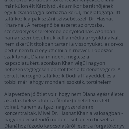
már külön élt Károlytól, és amikor barátnőjének
egyik családtagja kórházba kerül, meglátogatja. Itt
találkozik a pakisztáni szívsebésszel, Dr. Hasnat
Khan-nal. A hercegnő beleszeret az orvosba,
szenvedélyes szerelembe bonyolódnak. Azonban
hamar szembesülniük kell a média árnyoldalaival,
nem sikerült titokban tartani a viszonyukat, az orvos
pedig nem tud együtt élni a hírnévvel. Többször
szakítanak, Diana mindent megtesz a
kapcsolatukért, azonban Khan végül nagyon
nehezen véglegesen pontot tesz a történet végére. A
sértett hercegnő találkozik Dodi al Fayeddel, és a
többi már, ahogy mondani szokták, történelem.
Alapvetően jó ötlet volt, hogy nem Diana egész életét
akarták belezsúfolni a filmbe (lehetetlen is lett
volna), hanem az igazi nagy szerelemre
koncentráltak. Mivel Dr. Hasnat Khan a valóságban -
nagyon becsülendő módon - soha nem beszélt a
Dianához fűződő kapcsolatáról, ezért a forgatókönyv