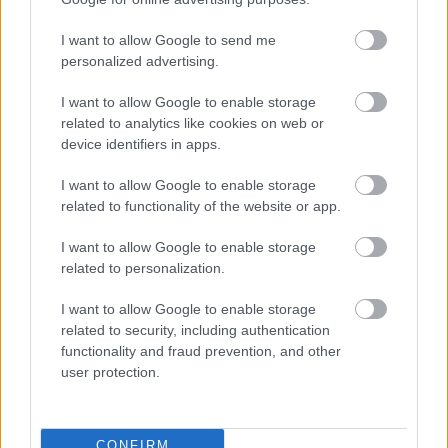
színészi játékról van szó, ha nem is vall látványos
kudarcot, de a közepesnél nem is erősebb az
I want to allow Google to send me
alakítása. Naveen Andrews Dr. Hasnat Khan
personalized advertising.
szerepében egyáltalán nem meggyőző, képtelen
életet lehelni a figurájába.
I want to allow Google to enable storage
related to analytics like cookies on web or
Oliver Hirschbiegel rendező nagyon szégyellheti
device identifiers in apps.
magát ezért a vacakért. Hogyan lehet az, hogy valaki,
aki Hitler utolsó napjairól ragyogó filmet tud
I want to allow Google to enable storage
készíteni, ilyen látványos kudarcot vall a szívek
related to functionality of the website or app.
hercegnőjével? Nos, az életrajz valóban nem könnyű
I want to allow Google to enable storage
műfaj, és valóban nincs még meg az a történelmi
related to personalization.
távlat, ami szükséges ahhoz, hogy egy ikonról
realista filmet készítsenek, de ez akkor sem mentség
I want to allow Google to enable storage
a silány forgatókönyvre, az unalmas
related to security, including authentication
történetmesélésre, a finoman szólva sem túl acélos
functionality and fraud prevention, and other
színészvezetésre.
user protection.
Rémesen rossz, nézhetetlen film született, amely
egyáltalán nem méltó Lady Dianához. Mindenki
CONFIRM