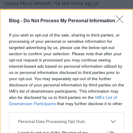
csakis fikció lehetett. Ha lett volna egy jó
forgatókönyvírójuk, akkor még jól is sikerülhetett
volna. De nem volt, mert ugye a királyi családról
Blog -
Do Not Process My Personal Information
Peter Morgan alatt nem érdemes filmet írni. Ennek a
rossz választásnak köszönhetően kaptunk egy
kliséhalmazt, egy vászonra vitt bulvárcímlapot. A
If you wish to opt-out of the sale, sharing to third parties, or
processing of your personal or sensitive information for
párbeszédek unalmasak, laposak, a történet
targeted advertising by us, please use the below opt-out
egyáltalán nem működik, én már a film tizedik
section to confirm your selection. Please note that after your
percétől kezdve inkább az okostelefonomon néztem
opt-out request is processed you may continue seeing
a híreket, annyira nem kötött le a film. A karakterek
interest-based ads based on personal information utilized by
felszínesek, jellemfejlődést nagyítóval sem nagyon
us or personal information disclosed to third parties prior to
lehet találni. Fájdalmasan hiányzik a történetből
your opt-out. You may separately opt-out of the further
Diana családja: férje, imádott fiai. A főszereplők nem
disclosure of your personal information by third parties on the
érdekesek, nem lehet azonosulni velük. Nem igazán
IAB’s list of downstream participants. This information may
érthető, hogy miért szeret bele a hercegnő a
also be disclosed by us to third parties on the
IAB’s List of
doktorba, miért ragaszkodik mindenáron ehhez a
Downstream Participants
that may further disclose it to other
méltatlan kapcsolathoz, amelyben igazán nem lehet
third parties.
boldog, hiszen a szeretett férfitól ugyanúgy nem kap
igazi, mély szeretetet, mint Károlytól. Őszintén
Please note that this website/app uses one or more Google
Personal Data Processing Opt Outs
remélem, hogy a való életben sokkal több boldog
services and may gather and store information including but
not limited to your visit or usage behaviour. You may click to
I want to opt-out of the Sharing of my