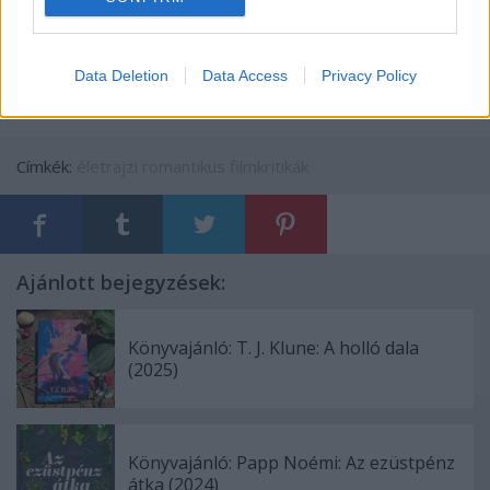
kerülje el messzire!
4/10
Data Deletion
Data Access
Privacy Policy
Címkék:
életrajzi
romantikus
filmkritikák
Ajánlott bejegyzések:
Könyvajánló: T. J. Klune: A holló dala
(2025)
Könyvajánló: Papp Noémi: Az ezüstpénz
átka (2024)