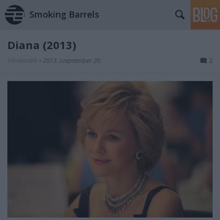
Smoking Barrels
Diana (2013)
FilmBaráth
•
2013. szeptember 20.
2