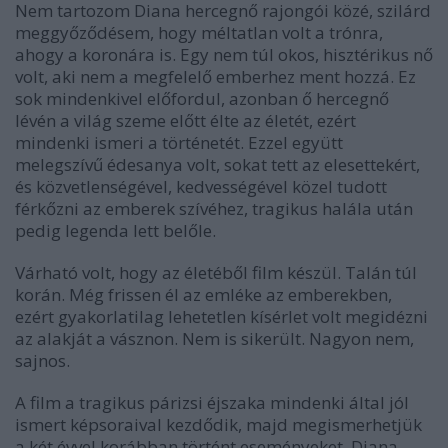
Nem tartozom Diana hercegnő rajongói közé, szilárd
meggyőződésem, hogy méltatlan volt a trónra,
ahogy a koronára is. Egy nem túl okos, hisztérikus nő
volt, aki nem a megfelelő emberhez ment hozzá. Ez
sok mindenkivel előfordul, azonban ő hercegnő
lévén a világ szeme előtt élte az életét, ezért
mindenki ismeri a történetét. Ezzel együtt
melegszívű édesanya volt, sokat tett az elesettekért,
és közvetlenségével, kedvességével közel tudott
férkőzni az emberek szívéhez, tragikus halála után
pedig legenda lett belőle.
Várható volt, hogy az életéből film készül. Talán túl
korán. Még frissen él az emléke az emberekben,
ezért gyakorlatilag lehetetlen kísérlet volt megidézni
az alakját a vásznon. Nem is sikerült. Nagyon nem,
sajnos.
A film a tragikus párizsi éjszaka mindenki által jól
ismert képsoraival kezdődik, majd megismerhetjük
a két évvel korábban történt eseményeket. Diana