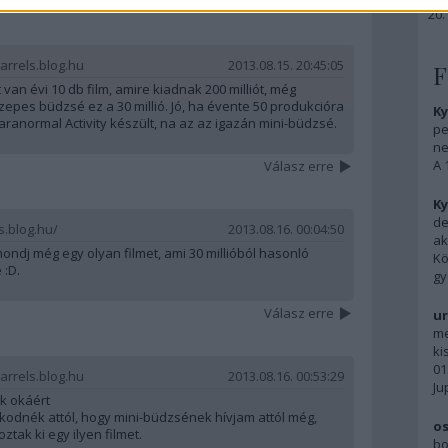
Válasz erre
arrels.blog.hu
2013.08.15. 20:45:05
F
 van évi 10 db film, amire kiadnak 200 milliót, még
pes büdzsé ez a 30 millió. Jó, ha évente 50 produkcióra
Ky
ranormal Activity készült, na az az igazán mini-büdzsé.
pe
ne
A 
Válasz erre
Ky
de
s.blog.hu/
2013.08.16. 00:04:50
ak
mondj még egy olyan filmet, ami 30 millióból hasonló
Kö
 :D.
gy
Válasz erre
ur
me
ki
01
arrels.blog.hu
2013.08.16. 00:53:29
Ju
k okáért
odnék attól, hogy mini-büdzsének hívjam attól még,
os
ztak ki egy ilyen filmet.
bo