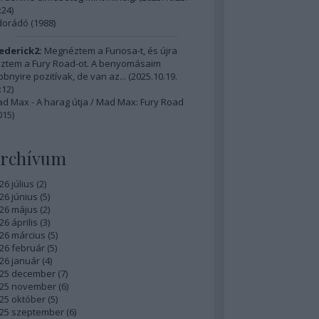
:24
)
dorádó (1988)
ederick2:
Megnéztem a Furiosa-t, és újra
ztem a Fury Road-ot. A benyomásaim
bbnyire pozitívak, de van az...
(
2025.10.19.
:12
)
d Max - A harag útja / Mad Max: Fury Road
015)
rchívum
26 július
(
2
)
26 június
(
5
)
26 május
(
2
)
26 április
(
3
)
26 március
(
5
)
26 február
(
5
)
26 január
(
4
)
25 december
(
7
)
25 november
(
6
)
25 október
(
5
)
25 szeptember
(
6
)