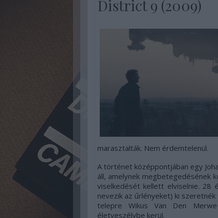
District 9 (2009)
marasztalták. Nem érdemtelenül.
A történet középpontjában egy Joha
áll, amelynek megbetegedésének k
viselkedését kellett elviselnie. 
nevezik az űrlényeket) ki szeretnék 
telepre Wikus Van Den Merwe (
életveszélybe kerül.