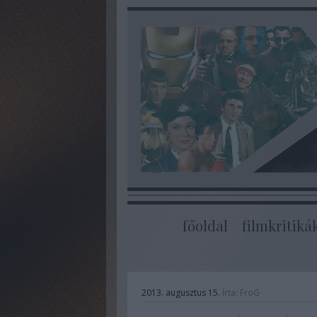
főoldal
filmkritiká
2013. augusztus 15.
írta:
FroG