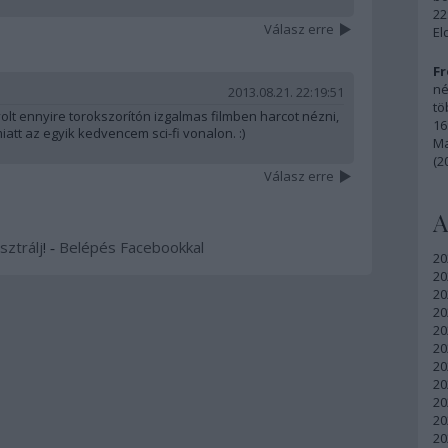
22
Válasz erre
El
Fr
né
2013.08.21. 22:19:51
tö
lt ennyire torokszorítón izgalmas filmben harcot nézni,
16
t az egyik kedvencem sci-fi vonalon. :)
Ma
(2
Válasz erre
A
sztrálj
! ‐
Belépés Facebookkal
20
20
20
20
20
20
20
20
20
20
20