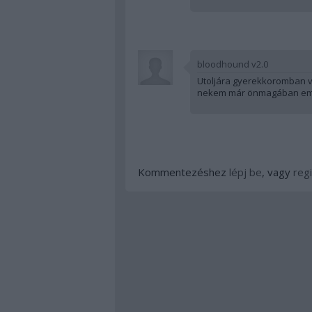
bloodhound v2.0
Utoljára gyerekkoromban vo
nekem már önmagában emiat
Kommentezéshez
lépj be
, vagy
regi