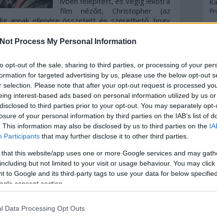
ívben felépített, és végig leköti a
Ka
film nézőit, Christopher (az
Fr
dig annak ellenére összetett és szerethető, hogy
nk..
A
Not Process My Personal Information
kamp rendezése, mely tükörképet tart az emberiség
hanem használni akarja az idegeneket és azok
A 
to opt-out of the sale, sharing to third parties, or processing of your per
A
 ez, amely garantáltan még évekig élni fog a
Bo
formation for targeted advertising by us, please use the below opt-out s
Bo
r selection. Please note that after your opt-out request is processed y
Cr
eing interest-based ads based on personal information utilized by us or
Le
disclosed to third parties prior to your opt-out. You may separately opt-
Ma
losure of your personal information by third parties on the IAB’s list of
. This information may also be disclosed by us to third parties on the
IA
A
Participants
that may further disclose it to other third parties.
p
 that this website/app uses one or more Google services and may gath
including but not limited to your visit or usage behaviour. You may click 
u
akció
dráma
filmkritikák
An
 to Google and its third-party tags to use your data for below specifi
Di
ogle consent section.
7
komment
Eg
N
Ör
l Data Processing Opt Outs