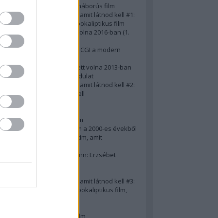
A 10 legjobb második világháborús film
50 posztapokaliptikus film, amit látnod kell #1:
A 10 legkreatívabb posztapokaliptikus film
20 film, amit látnod kellett volna 2016-ban (1.
rész)
Ezért néz ki borzasztóan a CGI a modern
filmekben (is)
15(+1) film, amit látnod kellett volna 2013-ban
A 15 legnagyobb filmes fordulat
50 posztapokaliptikus film, amit látnod kell #2:
10 zombifilm, amit látnod kell
A 10 legjobb gengszterfilm
A 10 legjobb Brad Pitt-film
A 10 legjobb Mel Gibson-film
Az igazi 10 legjobb akciófilm a 2000-es évekből
10 iszonyatos magyar filmcím, amit
megúsztunk 2016-ban
Könyvkritika: Brigitte Hamann: Erzsébet
királyné (2019)
A 10 legjobb Al Pacino - film
50 posztapokaliptikus film, amit látnod kell #3:
10 (nem is annyira) posztapokaliptikus film,
amit látnod kell
10 alulértékelt film - 2. rész
A 10 legjobb Matt Damon-film