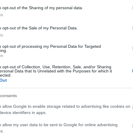
A
o opt-out of the Sharing of my personal data.
n
In
Bo
o opt-out of the Sale of my Personal Data.
Da
In
Fi
Fi
to opt-out of processing my Personal Data for Targeted
Fi
ing.
Fi
In
Li
Ma
címe:
o opt-out of Collection, Use, Retention, Sale, and/or Sharing
Mo
ersonal Data that Is Unrelated with the Purposes for which it
lected.
Né
/trackback/id/5458901
Out
Po
Su
Tr
consents
Ju
o allow Google to enable storage related to advertising like cookies on
 felhasználói tartalomnak minősülnek, értük a
szolgáltatás technikai
t nem ellenőrzi. Kifogás esetén forduljon a blog szerkesztőjéhez. Részletek
evice identifiers in apps.
A
oztatóban
.
o allow my user data to be sent to Google for online advertising
s.