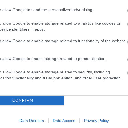
enek.blog.hu/
2013.08.15. 14:40:29
to allow Google to send me personalized advertising.
o allow Google to enable storage related to analytics like cookies on
Válasz erre
evice identifiers in apps.
o allow Google to enable storage related to functionality of the website
arrels.blog.hu
2013.08.15. 18:57:38
erű városi legenda, én is sokáig azt hittem, hogy ez
, de a valóság az, hogy 30 milliót költöttek rá. Az Alive in
o allow Google to enable storage related to personalization.
tije) viszont még tényleg elég low-budget alkotás volt.
nyek-nyomornegyedek párhuzamtól nem voltam elájulva,
atíránál) túlságosan szájba van rágva, de ettől
o allow Google to enable storage related to security, including
 film, nekem is nagy kedvencem.
cation functionality and fraud prevention, and other user protection.
Válasz erre
CONFIRM
s.blog.hu/
2013.08.15. 20:29:27
 mai számítások szerint mini-büdzsé, pláne egy olyan
t számít a látvány.
Data Deletion
Data Access
Privacy Policy