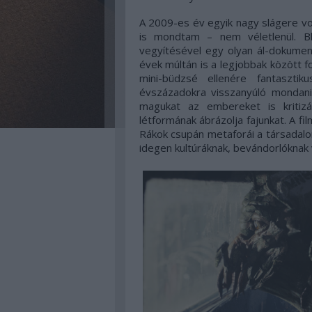
A 2009-es év egyik nagy slágere vol
is mondtam – nem véletlenül. Bl
vegyítésével egy olyan ál-dokumen
évek múltán is a legjobbak között 
mini-büdzsé ellenére fantaszti
évszázadokra visszanyúló mondani
magukat az embereket is kritizá
létformának ábrázolja fajunkat. A fil
Rákok csupán metaforái a társadalo
idegen kultúráknak, bevándorlóknak 