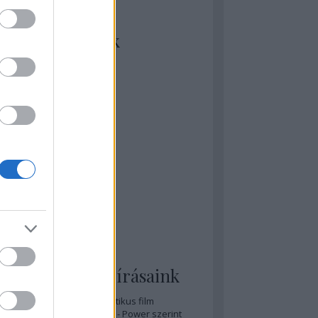
kiket szívesen
ézünk/olvasunk
rosta szerint
rkSide Joint
lmFreak
lmbook
lmtrailer
lmzabáló
sztes megmondja a tutit
gyar Film Adatbázis
zi Mánia app
zze meg az ember!
pcorn & Soda
pernatural Movies
ashnevelés
s & Calzone
 legolvasottabb írásaink
A 20 legjobb posztapokaliptikus film
A 15 legjobb időutazós film - Power szerint