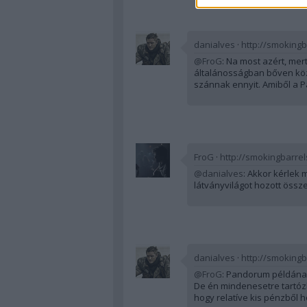
danialves
·
http://smokingb
@FroG
: Na most azért, mert
általánosságban bőven köze
szánnak ennyit. Amiből a Pa
FroG
·
http://smokingbarrel
@danialves
: Akkor kérlek 
látványvilágot hozott össze
danialves
·
http://smokingb
@FroG
: Pandorum példána
De én mindenesetre tartózk
hogy relatíve kis pénzből ho