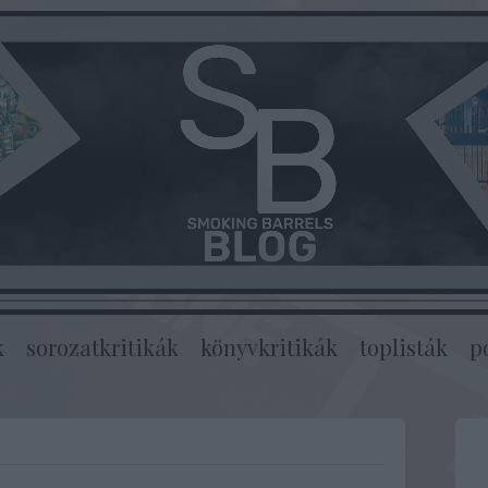
k
sorozatkritikák
könyvkritikák
toplisták
p