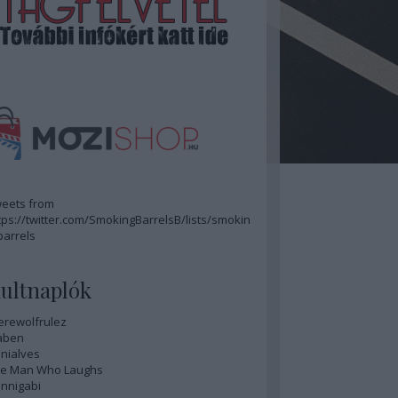
eets from
tps://twitter.com/SmokingBarrelsB/lists/smokin
barrels
ultnaplók
rewolfrulez
aben
nialves
e Man Who Laughs
nnigabi