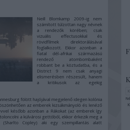
Neill Blomkamp 2009-ig nem
számított túlzottan nagy névnek
a rendezők körében; csak
vizuális effectusokkal és
rövidfilmek direktorálásával
foglalkozott. Ekkor azonban a
F
fiatal dél-afrikai származású
rendező atombombaként
robbant be a köztudatba, és a
District 9 nem csak anyagi
elismerésben részesült, hanem
K
a kritikusok az egekig
Né
nnesburg fölött hajójával megjelenő idegen kolónia
öszönhetően az emberek kizsákmányoló és lenéző
28 évvel később azonban a Rákokat (az emberek így
toloncolni a külvárosi gettóból, ekkor érkezik meg a
Sharlto Copley) aki egy szempillantás alatt