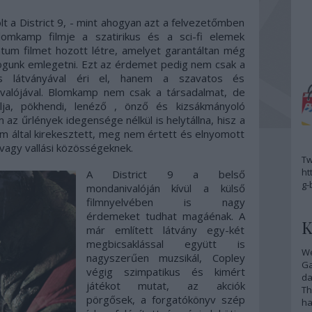
t a District 9, - mint ahogyan azt a felvezetőmben
omkamp filmje a szatirikus és a sci-fi elemek
tum filmet hozott létre, amelyet garantáltan még
fogunk emlegetni. Ezt az érdemet pedig nem csak a
kus látványával éri el, hanem a szavatos és
valójával. Blomkamp nem csak a társadalmat, de
lja, pökhendi, lenéző , önző és kizsákmányoló
m az űrlények idegensége nélkül is helytállna, hisz a
m által kirekesztett, meg nem értett és elnyomott
vagy vallási közösségeknek.
Tw
ht
A District 9 a belső
g-
mondanivalóján kívül a külső
filmnyelvében is nagy
érdemeket tudhat magáénak. A
K
már említett látvány egy-két
megbicsaklással együtt is
We
nagyszerűen muzsikál, Copley
G
végig szimpatikus és kimért
da
játékot mutat, az akciók
Th
pörgősek, a forgatókönyv szép
ha