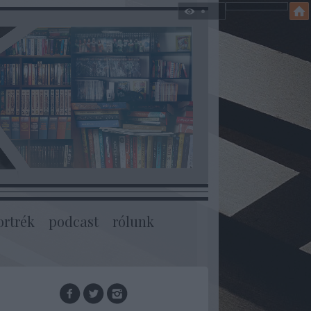
ortrék
podcast
rólunk