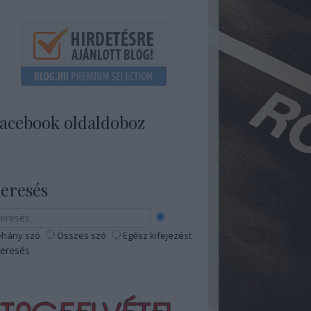
acebook oldaldoboz
eresés
hány szó
Összes szó
Egész kifejezést