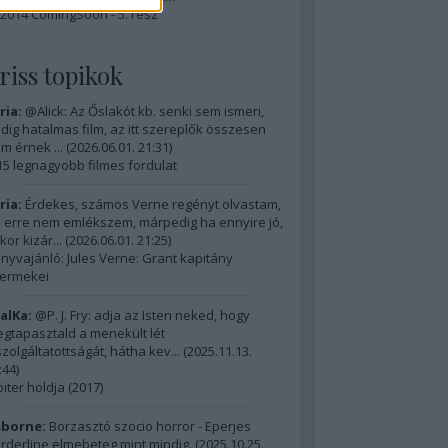
2014 ComingSoon - 5. rész
riss topikok
ria:
@Alick: Az Őslakót kb. senki sem ismeri,
dig hatalmas film, az itt szereplők összesen
m érnek ...
(
2026.06.01. 21:31
)
15 legnagyobb filmes fordulat
ria:
Érdekes, számos Verne regényt olvastam,
 erre nem emlékszem, márpedig ha ennyire jó,
kor kizár...
(
2026.06.01. 21:25
)
nyvajánló: Jules Verne: Grant kapitány
ermekei
alKa:
@P. J. Fry: adja az Isten neked, hogy
gtapasztald a menekült lét
szolgáltatottságát, hátha kev...
(
2025.11.13.
:44
)
piter holdja (2017)
borne:
Borzasztó szocio horror - Eperjes
rderline elmebeteg mint mindig.
(
2025.10.25.