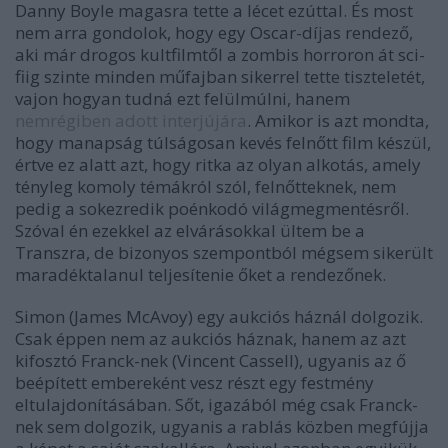
Danny Boyle magasra tette a lécet ezúttal. És most
nem arra gondolok, hogy egy Oscar-díjas rendező,
aki már drogos kultfilmtől a zombis horroron át sci-
fiig szinte minden műfajban sikerrel tette tiszteletét,
vajon hogyan tudná ezt felülmúlni, hanem
nemrégiben adott interjújára
. Amikor is azt mondta,
hogy manapság túlságosan kevés felnőtt film készül,
értve ez alatt azt, hogy ritka az olyan alkotás, amely
tényleg komoly témákról szól, felnőtteknek, nem
pedig a sokezredik poénkodó világmegmentésről.
Szóval én ezekkel az elvárásokkal ültem be a
Transzra, de bizonyos szempontból mégsem sikerült
maradéktalanul teljesítenie őket a rendezőnek.
Simon (James McAvoy) egy aukciós háznál dolgozik.
Csak éppen nem az aukciós háznak, hanem az azt
kifosztó Franck-nek (Vincent Cassell), ugyanis az ő
beépített embereként vesz részt egy festmény
eltulajdonításában. Sőt, igazából még csak Franck-
nek sem dolgozik, ugyanis a rablás közben megfújja