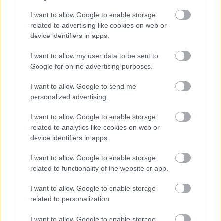
sikerült. Legalább még egy 20 percet, de talán azzal
I want to allow Google to enable storage
sem túlzok, ha azt mondom, hogy egy órát is elviselt
related to advertising like cookies on web or
volna még ez a film, hogy legyen ideje minden és
device identifiers in apps.
mindenki kibontására.
I want to allow my user data to be sent to
Szóval azt kell mondanom, inkább a kínzás, a vér és
Google for online advertising purposes.
a szex miatt fogjuk ezt felnőtteknek szóló filmnek
gondolni, mintsem a tartalom vagy a mély
I want to allow Google to send me
mondanivaló miatt. Ennek ellenére nem tudom azt
personalized advertising.
kijelenteni, hogy Boyle-nak nem lett igaza, mert még
így is porba alázza a teljes idei mainstream filmes
I want to allow Google to enable storage
mezőnyt ezzel a produkciójával, talán csak a
related to analytics like cookies on web or
Mellékhatások
állhat meg büszkén mellette a
device identifiers in apps.
független alkotásokat leszámítva.
I want to allow Google to enable storage
8,5/10
related to functionality of the website or app.
I want to allow Google to enable storage
related to personalization.
I want to allow Google to enable storage