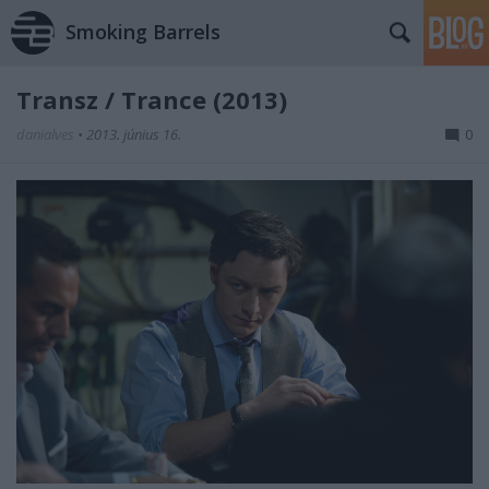
Smoking Barrels
Transz / Trance (2013)
danialves
•
2013. június 16.
0