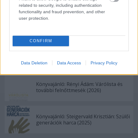
Címkék:
krimi
thriller
filmkritikák
related to security, including authentication
functionality and fraud prevention, and other
user protection.
Ajánlott bejegyzések:
CONFIRM
Könyvajánló: Nelio Biedermann: Lázár
(2026)
Data Deletion
Data Access
Privacy Policy
Könyvajánló: Rényi Ádám: Várólista és
további felnőttmesék (2026)
Könyvajánló: Steigervald Krisztián: Szülői
generációk harca (2025)