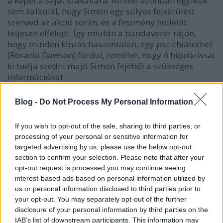
a képet a saját szakallára. Amivel azonban egyikük
sem kalkulál, hogy Simon egy súlyos fejsérülést
szenved az akció során, és a festmény hollétét
teljesen elfelejti. Így miután a bandavezér rájön,
hogy minden kínzás haszontalan, egy pszichiáterhez
(Rosario Dawson) fordul, remélve, hogy ő hipnózissal
ki tudja szedni majd Simon fejéből a szükséges
információkat.
Blog -
Do Not Process My Personal Information
If you wish to opt-out of the sale, sharing to third parties, or
processing of your personal or sensitive information for
targeted advertising by us, please use the below opt-out
section to confirm your selection. Please note that after your
opt-out request is processed you may continue seeing
interest-based ads based on personal information utilized by
us or personal information disclosed to third parties prior to
your opt-out. You may separately opt-out of the further
disclosure of your personal information by third parties on the
A filmnek elképesztően jó atmoszférája van, a tempó
IAB’s list of downstream participants. This information may