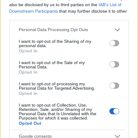
sem lankad egy percig sem, az elektronikus aláfestő
also be disclosed by us to third parties on the
IAB’s List of
zenére is tényleg csak annyiban tudok belekötni,
Downstream Participants
that may further disclose it to other
hogy néha túl hangosan pumpálják a fülünkbe. A
third parties.
heist műfaj kicsivel sötétebb és naturalistább
megközelítése is nagyon jól áll a műnek. A tetejébe
Please note that this website/app uses one or more Google
Personal Data Processing Opt Outs
pedig megkapjuk minden idők egyik legjobb
services and may gather and store information including but
mindfuck-ját, és a párbeszédektől kezdve az remek
not limited to your visit or usage behaviour. You may click to
I want to opt-out of the Sharing of my
personal data.
operatőri munkáig szinte minden ennek van
grant or deny consent to Google and its third-party tags to
Opted In
alárendelve.
use your data for below specified purposes in below Google
consent section.
I want to opt-out of the Sale of my
Personal Data.
Azonban talán egy kicsit túlságosan is hiányzik az
Opted In
előjáték az agyunkkal való szórakozás előtt. A mű az
utolsó percekre csap át hirtelen elképesztő
I want to opt-out of processing my
fordulatok sorozatává, amelyek így sok szempontból
Personal Data for Targeted Advertising.
Opted In
bevezetetlenek maradnak. Ezen felül végeredmény
még enyhén sekélyesnek is mondható, főleg annak
I want to opt-out of Collection, Use,
köszönhetően, hogy a történet mellett a
Retention, Sale, and/or Sharing of my
Personal Data that Is Unrelated with the
karaktereknek sem volt meg a lehetőségük a teljes
Purposes for which it was collected.
kibontakozásra. A meglepetések csak nagyobbak
Opted Out
ebből kifolyólag, de ez sem változtat azon a tényen,
hogy az utolsó fél óra meglehetősen kapkodósra
Google consents