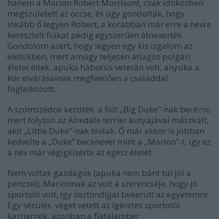
hanem a Marion Robert Morrisont, csak időközben
megszületett az öccse, és úgy gondolták, hogy
inkább ő legyen Robert, a korábban már erre a névre
keresztelt fiúkat pedig egyszerűen átnevezték.
Gondolom azért, hogy legyen egy kis izgalom az
életükben, mert amúgy teljesen átlagos polgári
életet éltek, apuka háborús veterán volt, anyuka a
kor elvárásainak megfelelően a családdal
foglalkozott.
A szomszédok kezdték a fiút „Big Duke”-nak becézni,
mert folyton az Airedale terrier kutyájával mászkált,
akit „Little Duke”-nak hívtak. Ő már ekkor is jobban
kedvelte a „Duke” becenevet mint a „Marion”-t, így ez
a név már végigkísérte az egész életét.
Nem voltak gazdagok (apuka nem bánt túl jól a
pénzzel), Marionnak az volt a szerencséje, hogy jó
sportoló volt, így ösztöndíjjal bekerült az egyetemre.
Egy sérülés véget vetett az ígéretes sportolói
karriernek, azonban a fiatalember