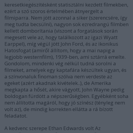
keresetkiegészítésként statisztálni kezdett filmekben,
ezért a szó szoros értelmében átnyergelt a
filmiparra. Nem jött azonnal a siker (szerencsére, így
meg tudta becsülni), nagyon sok ezredrangú filmben
kellett domborítania (viszont a forgatások során
megesett vele az, hogy találkozott az igazi Wyatt
Earppel), míg végül jött John Ford, és az ikonikus
Hatosfogat (amiről állítom, hogy a mai napig a
legjobb westernfilm), 1939-ben, ami sztárrá emelte.
Gondolom, mindenki vég nélkül tudná sorolni a
filmeket, amelyek egy kaptafára készültek ugyan, és
a színvonaluk finoman szólva nem verdeste az
egeket (azért akadnak kivételek..), de Amerika
megkapta a hősét, akire vágyott, John Wayne pedig
boldogan fürdött a népszerűségben. Egyébként soha
nem állította magáról, hogy jó színész (tényleg nem
volt az), de mindig korrekten ellátta a rá bízott
feladatot.
A kedvenc szerepe Ethan Edwards volt Az