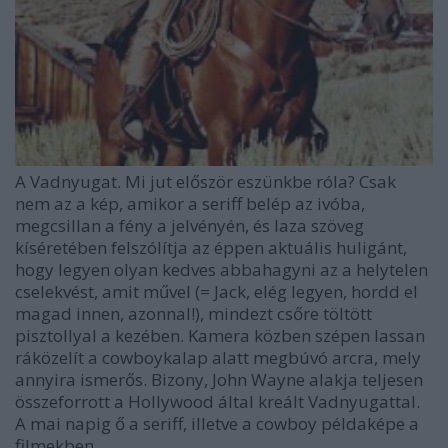
A Vadnyugat. Mi jut először eszünkbe róla? Csak
nem az a kép, amikor a seriff belép az ivóba,
megcsillan a fény a jelvényén, és laza szöveg
kíséretében felszólítja az éppen aktuális huligánt,
hogy legyen olyan kedves abbahagyni az a helytelen
cselekvést, amit művel (= Jack, elég legyen, hordd el
magad innen, azonnal!), mindezt csőre töltött
pisztollyal a kezében. Kamera közben szépen lassan
ráközelít a cowboykalap alatt megbúvó arcra, mely
annyira ismerős. Bizony, John Wayne alakja teljesen
összeforrott a Hollywood által kreált Vadnyugattal.
A mai napig ő a seriff, illetve a cowboy példaképe a
filmekben..