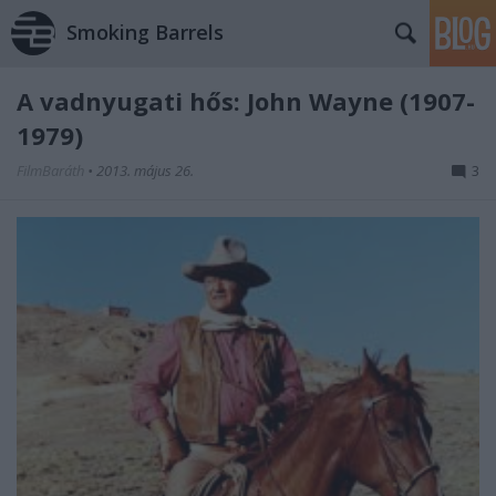
Smoking Barrels
A vadnyugati hős: John Wayne (1907-
1979)
FilmBaráth
•
2013. május 26.
3