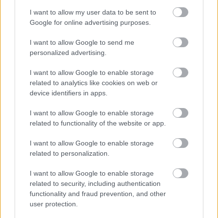
Reagan kampányának. Finoman szólva sem szerette
I want to allow my user data to be sent to
a homoszexuálisokat (nem semmi lehetett a
Google for online advertising purposes.
hangulat A legyőzhetetlen forgatásán, lévén Rock
Hudson erősen ebbe a táborba tartozott, de végül
I want to allow Google to send me
jól összebarátkoztak - na, nem úgy..), ennél jobban
personalized advertising.
már csak a Vietnám-ellenes tüntetéseket utálta.
Habár a politikai nézeteit soha nem titkolta,
I want to allow Google to enable storage
mégsem osztotta meg a közönségét, annyira eggyé
related to analytics like cookies on web or
vált a szerepeivel, hogy ő maga volt Amerika hőse.
device identifiers in apps.
Egy korszak férfiideálját testesítette meg a
I want to allow Google to enable storage
filmvásznon: bátor, erős, nem beszél sokat, odaüt és
related to functionality of the website or app.
odalő, akkor és amikor kell. Lehet, hogy velem van a
I want to allow Google to enable storage
gond, de nekem ez sokkal szimpatikusabb, mint a
related to personalization.
mai filmek metroszexuális sztárjai (nagyon nem
bírom elviselni, ha egy pasi sír a filmvásznon,
I want to allow Google to enable storage
egyedül Benedict Camberbatch műveli ezt olyan
related to security, including authentication
magas szinten, hogy nem akadok ki tőle). Amúgy
functionality and fraud prevention, and other
gyakorlatilag saját magát játszotta el: az életben is
user protection.
ugyanolyan volt, mint a filmjeiben, konzervatív