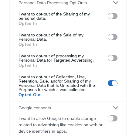
Please note that this website/app uses one or more Google
Personal Data Processing Opt Outs
services and may gather and store information including but
not limited to your visit or usage behaviour. You may click to
I want to opt-out of the Sharing of my
personal data.
grant or deny consent to Google and its third-party tags to
Opted In
use your data for below specified purposes in below Google
consent section.
I want to opt-out of the Sale of my
Personal Data.
Opted In
I want to opt-out of processing my
Personal Data for Targeted Advertising.
Opted In
I want to opt-out of Collection, Use,
Retention, Sale, and/or Sharing of my
Personal Data that Is Unrelated with the
Purposes for which it was collected.
Opted Out
Elkötelezett konzervatív volt, komolyan politizált a
Google consents
republikánus pártban, 1968-ban elnöknek is akarták
I want to allow Google to enable storage
jelölni, de ő nem vállalta, mondván, Amerika még
related to advertising like cookies on web or
nem kész arra, hogy egy mozisztár vezesse. Aztán jó
device identifiers in apps.
néhány évvel később oszlopos tagja volt Ronald