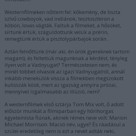
Westernfilmeken nőttem fel: kőkemény, de tiszta
szívű cowboyok, vad indiánok, tesztoszteron a
köbön, lovas vágták. Faltuk a filmeket, a hősöket,
sírtunk értük, száguldottunk velük a prérin,
remegtünk értük a pisztolypárbajok során.
Aztán felnőttünk (már aki, én örök gyereknek tartom
magam), és feltettük magunknak a kérdést, tényleg
ilyen volt a Vadnyugat? Természetesen nem, és
minél többet olvasok az igazi Vadnyugatról, annál
inkább menekülök vissza a filmekben megszokott
kulisszák közé, mert az igazság annyira prózai,
mennyivel izgalmasabb az illúzió, nem?
A westernfilmek első sztárja Tom Mix volt, ő adott
először munkát a filmiparban egy hórihorgas
egyetemista fiúnak, akinek rémes neve volt: Marion
Michael Morrison. Macsó név, ugye? És ráadásul a
szülei eredetileg nem is ezt a nevet adták neki,