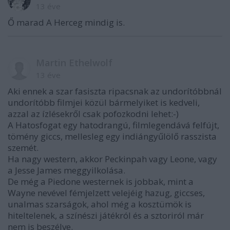
13 éve
Ő marad A Herceg mindig is.
Martin Ethelwolf
13 éve
Aki ennek a szar fasiszta ripacsnak az undorítóbbnál
undorítóbb filmjei közül bármelyiket is kedveli,
azzal az ízlésekről csak pofozkodni lehet:-)
A Hatosfogat egy hatodrangú, filmlegendává felfújt,
tömény giccs, mellesleg egy indiángyűlölő rasszista
szemét.
Ha nagy western, akkor Peckinpah vagy Leone, vagy
a Jesse James meggyilkolása.
De még a Piedone westernek is jobbak, mint a
Wayne nevével fémjelzett velejéig hazug, giccses,
unalmas szarságok, ahol még a kosztümök is
hiteltelenek, a színészi játékról és a sztoriról már
nem is beszélve.