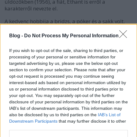
üldözőkben (1956), a fiát, Ethant is erről a
karakterről nevezte el.
A kedvenc hobbija a bridzs, a póker és a sakk volt.
A sors fintora, hogy a legnagyobb amerikai hős
Blog -
Do Not Process My Personal Information
kihagyta a második világháborút, mert a térde miatt
nem találták alkalmasnak hadi szolgálatra. Még jó,
If you wish to opt-out of the sale, sharing to third parties, or
hogy lovagolni tudott..
processing of your personal or sensitive information for
targeted advertising by us, please use the below opt-out
A legnagyobb fanja egy császár volt: Hirohito japán
section to confirm your selection. Please note that after your
császár külön kérése volt, hogy találkozhasson vele,
opt-out request is processed you may continue seeing
amikor a 70-es években Amerikában járt.
interest-based ads based on personal information utilized by
us or personal information disclosed to third parties prior to
your opt-out. You may separately opt-out of the further
disclosure of your personal information by third parties on the
IAB’s list of downstream participants. This information may
also be disclosed by us to third parties on the
IAB’s List of
Downstream Participants
that may further disclose it to other
third parties.