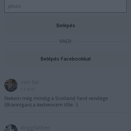
VAGY
csiri bá
13 éve
Nekem még mindig a Scotland Yard vendége
(Brannigan) a kedvencem tőle. :)
doggfather