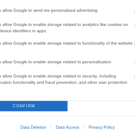
to allow Google to send me personalized advertising.
o allow Google to enable storage related to analytics like cookies on
címe:
evice identifiers in apps.
/trackback/id/5113549
o allow Google to enable storage related to functionality of the website
o allow Google to enable storage related to personalization.
 felhasználói tartalomnak minősülnek, értük a
szolgáltatás technikai
t nem ellenőrzi. Kifogás esetén forduljon a blog szerkesztőjéhez. Részletek
o allow Google to enable storage related to security, including
oztatóban
.
cation functionality and fraud prevention, and other user protection.
2013.03.06. 13:11:46
CONFIRM
 még a humor is felbukkan, nem is egyszer.
 még miért nincs amerikai újrázása.
Válasz erre
Data Deletion
Data Access
Privacy Policy