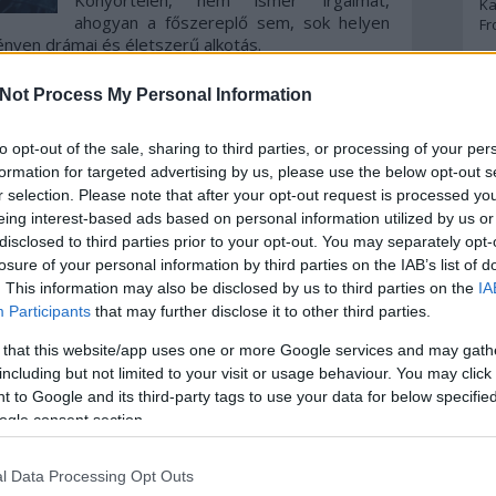
Könyörtelen, nem ismer irgalmat,
Ka
ahogyan a főszereplő sem, sok helyen
Fr
ményen drámai és életszerű alkotás.
A
orgatókönyv társírójaként is segédkezett a filmnél
Not Process My Personal Information
sát nyújtja, az első pillanattól megragadja a nézőt
alóban képes rendet tenni bárhol és bármikor, és
A 
to opt-out of the sale, sharing to third parties, or processing of your per
, ha arról van szó. És eközben ott van az öccse,
A
Bo
formation for targeted advertising by us, please use the below opt-out s
 egy értelmileg sérül, gyenge karakter. Védelemre
Bo
r selection. Please note that after your opt-out request is processed y
 bátyjától. Az ő szerepében Toby Kebell remekel,
Cr
szerepét.
eing interest-based ads based on personal information utilized by us or
Le
disclosed to third parties prior to your opt-out. You may separately opt-
Ma
igen jó munkát végzett a készítők csapata, hiszen
losure of your personal information by third parties on the IAB’s list of
t, főként folk, country illetve indie rock stílusú
. This information may also be disclosed by us to third parties on the
IA
oszférát. Meadows nem nyújtotta túl hosszúra a
A
Participants
that may further disclose it to other third parties.
y költségvetés lehetett – és ennek köszönhetően
p
ívül nem tudunk meg túl sokat a többi szereplőről.
 that this website/app uses one or more Google services and may gath
nézésre, talán megérdemelte volna, hogy több
including but not limited to your visit or usage behaviour. You may click 
An
l még említeni, hogy bár a kamerakezelés sokszor jól
 to Google and its third-party tags to use your data for below specifi
Di
usság kiteljesedésében, ugyan akkor több esetben
ogle consent section.
Eg
mre emlékeztetően ügyetlen.
N
Ör
l Data Processing Opt Outs
 jól összerakott bosszúfilm, kiváló alakításokkal,