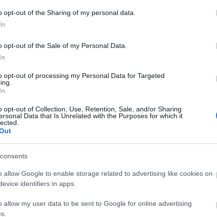
i, de ha valaki szeret ezt a stílust, annak bátran
A
o opt-out of the Sharing of my personal data.
n
In
Bo
o opt-out of the Sale of my Personal Data.
Da
In
Fi
Fi
to opt-out of processing my Personal Data for Targeted
Fi
ing.
Fi
In
Li
ma
bosszú
filmkritikák
Ma
o opt-out of Collection, Use, Retention, Sale, and/or Sharing
Mo
ersonal Data that Is Unrelated with the Purposes for which it
2
komment
lected.
Né
Out
Po
Su
Tr
consents
Ju
o allow Google to enable storage related to advertising like cookies on
evice identifiers in apps.
A
o allow my user data to be sent to Google for online advertising
s.