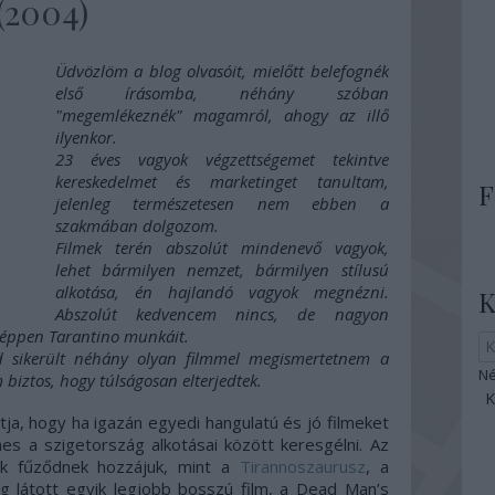
(2004)
Üdvözlöm a blog olvasóit, mielőtt belefognék
első írásomba, néhány szóban
"megemlékeznék" magamról, ahogy az illő
ilyenkor.
23 éves vagyok végzettségemet tekintve
kereskedelmet és marketinget tanultam,
F
jelenleg természetesen nem ebben a
szakmában dolgozom.
Filmek terén abszolút mindenevő vagyok,
lehet bármilyen nemzet, bármilyen stílusú
alkotása, én hajlandó vagyok megnézni.
K
Abszolút kedvencem nincs, de nagyon
y éppen Tarantino munkáit.
 sikerült néhány olyan filmmel megismertetnem a
Né
biztos, hogy túlságosan elterjedtek.
tja, hogy ha igazán egyedi hangulatú és jó filmeket
es a szigetország alkotásai között keresgélni. Az
k fűződnek hozzájuk, mint a
Tirannoszaurusz
, a
g látott egyik legjobb bosszú film, a Dead Man’s