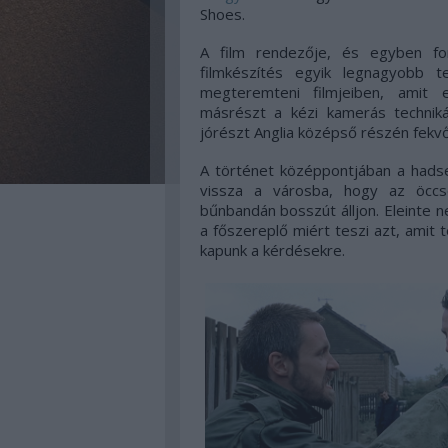
Shoes.
A film rendezője, és egyben fo
filmkészítés egyik legnagyobb te
megteremteni filmjeiben, amit e
másrészt a kézi kamerás technik
jórészt Anglia középső részén fekv
A történet középpontjában a hadser
vissza a városba, hogy az öccsé
bűnbandán bosszút álljon. Eleinte n
a főszereplő miért teszi azt, amit 
kapunk a kérdésekre.