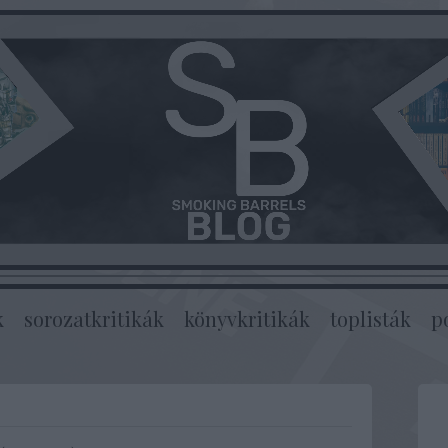
k
sorozatkritikák
könyvkritikák
toplisták
p