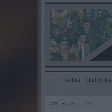
főoldal
filmkritiká
2013. március 06.
írta:
lui1698