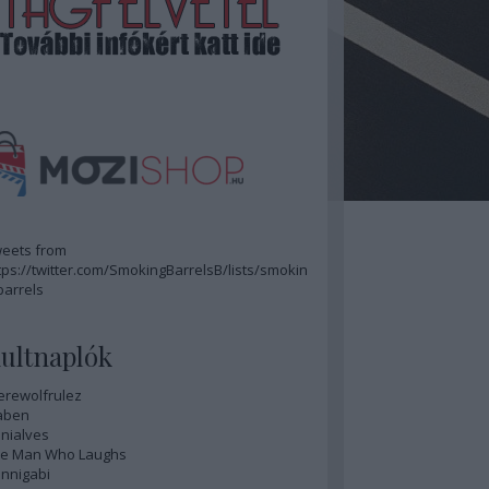
eets from
tps://twitter.com/SmokingBarrelsB/lists/smokin
barrels
ultnaplók
rewolfrulez
aben
nialves
e Man Who Laughs
nnigabi