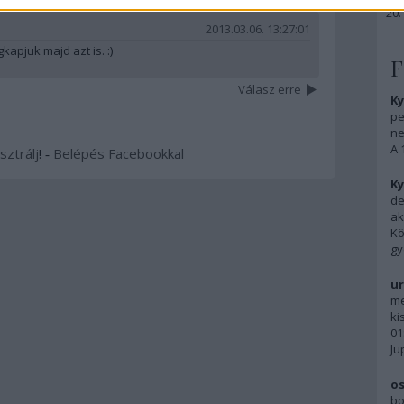
2013.03.06. 13:27:01
apjuk majd azt is. :)
F
Válasz erre
Ky
pe
ne
A 
sztrálj
! ‐
Belépés Facebookkal
Ky
de
ak
Kö
gy
ur
me
ki
01
Ju
os
bo