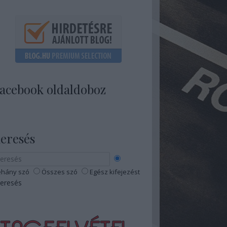
acebook oldaldoboz
eresés
hány szó
Összes szó
Egész kifejezést