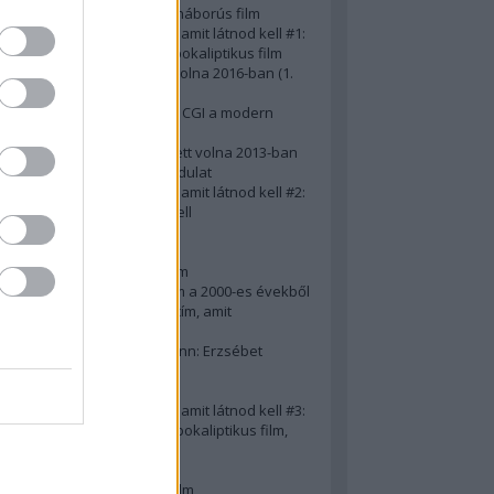
A 10 legjobb második világháborús film
50 posztapokaliptikus film, amit látnod kell #1:
A 10 legkreatívabb posztapokaliptikus film
20 film, amit látnod kellett volna 2016-ban (1.
rész)
Ezért néz ki borzasztóan a CGI a modern
filmekben (is)
15(+1) film, amit látnod kellett volna 2013-ban
A 15 legnagyobb filmes fordulat
50 posztapokaliptikus film, amit látnod kell #2:
10 zombifilm, amit látnod kell
A 10 legjobb gengszterfilm
A 10 legjobb Brad Pitt-film
A 10 legjobb Mel Gibson-film
Az igazi 10 legjobb akciófilm a 2000-es évekből
10 iszonyatos magyar filmcím, amit
megúsztunk 2016-ban
Könyvkritika: Brigitte Hamann: Erzsébet
királyné (2019)
A 10 legjobb Al Pacino - film
50 posztapokaliptikus film, amit látnod kell #3:
10 (nem is annyira) posztapokaliptikus film,
amit látnod kell
10 alulértékelt film - 2. rész
A 10 legjobb Matt Damon-film