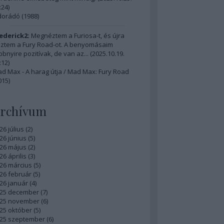
:24
)
dorádó (1988)
ederick2:
Megnéztem a Furiosa-t, és újra
ztem a Fury Road-ot. A benyomásaim
bbnyire pozitívak, de van az...
(
2025.10.19.
:12
)
d Max - A harag útja / Mad Max: Fury Road
015)
rchívum
26 július
(
2
)
26 június
(
5
)
26 május
(
2
)
26 április
(
3
)
26 március
(
5
)
26 február
(
5
)
26 január
(
4
)
25 december
(
7
)
25 november
(
6
)
25 október
(
5
)
25 szeptember
(
6
)