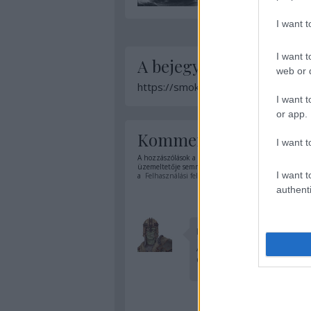
I want 
I want t
A bejegyzés trackback 
web or d
https://smokingbarrels.blog.hu/api
I want t
or app.
Kommentek:
I want t
A hozzászólások a
vonatkozó jogszabályok
értelmében
üzemeltetője semmilyen felelősséget nem vállal, azoka
I want t
a
Felhasználási feltételekben
és az
adatvédelmi tájék
authenti
Death/Mortis
A legnagyobb érdeme, hogy
Csodálkozom is, hogy ennek