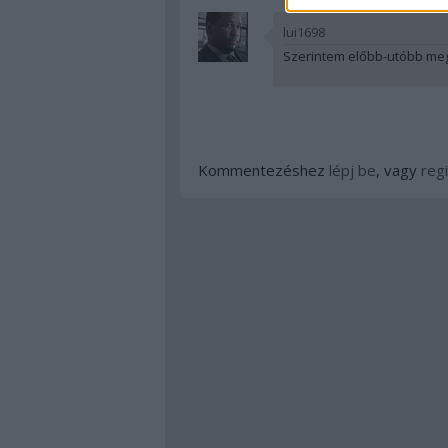
lui1698
Szerintem előbb-utóbb megk
Kommentezéshez
lépj be
, vagy
regi