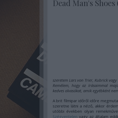
Dead Man's Shoes 
szeretem Lars von Trier, Kubrick vag
Remélem, hogy az írásaimmal majd
kedves olvasókat, amik egyébként nem 
A brit filmipar időről időre megmuta
szeretne látni a néző, akkor érdem
utóbbi években olyan remekműve
Szégyentelen
vagy az általam eddi