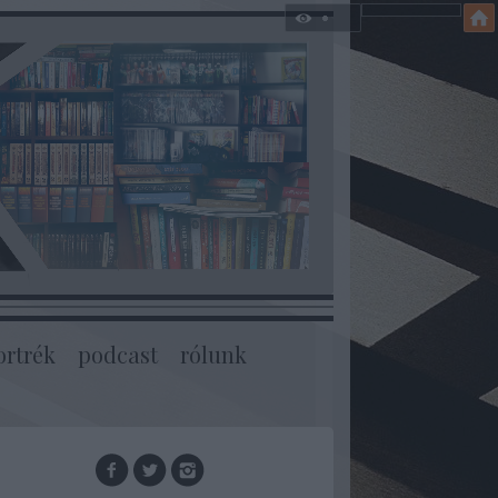
ortrék
podcast
rólunk