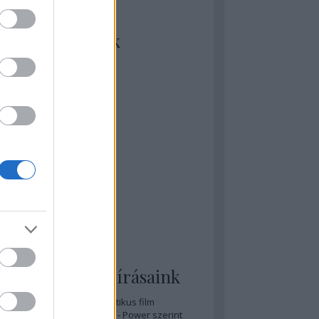
kiket szívesen
ézünk/olvasunk
rosta szerint
rkSide Joint
lmFreak
lmbook
lmtrailer
lmzabáló
sztes megmondja a tutit
gyar Film Adatbázis
zi Mánia app
zze meg az ember!
pcorn & Soda
pernatural Movies
ashnevelés
s & Calzone
 legolvasottabb írásaink
A 20 legjobb posztapokaliptikus film
A 15 legjobb időutazós film - Power szerint