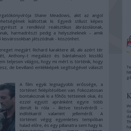
rgatókönyvírója Shane Meadows, akit az angol
hetségének kiáltottak ki. Egyedi stílust képes
gyrészt a rendkívül realisztikus ábrázolásnak,
ának, harmadrészt pedig a helyszíneknek – amik
ő kisvárosokban játszódnak - köszönhet.
eget megjárt Richard karaktere áll, aki azért tér
t, Anthony-t megalázó és bántalmazó kisstílű
em teljesen világos, hogy mi mért is történik, hogy
tesz, de bevillanó emlékképek segítségével választ
Tw
ht
g-
A film egyik legnagyobb erőssége, a
történet felépítésében van. Fokozatosan
K
bontakoznak ki a főhős tetteinek okai, és
ezzel együtt apránként egyre több
We
derült ki róla – illetve testvéréről –
G
indítékairól valamint jelleméről. A
da
történet végig egyenletes tempóban
Th
halad előre, és egy pillanatra sem hagy ki.
ha