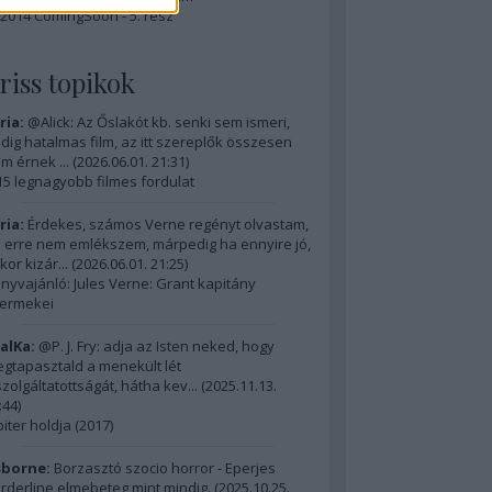
2014 ComingSoon - 5. rész
riss topikok
ria:
@Alick: Az Őslakót kb. senki sem ismeri,
dig hatalmas film, az itt szereplők összesen
m érnek ...
(
2026.06.01. 21:31
)
15 legnagyobb filmes fordulat
ria:
Érdekes, számos Verne regényt olvastam,
 erre nem emlékszem, márpedig ha ennyire jó,
kor kizár...
(
2026.06.01. 21:25
)
nyvajánló: Jules Verne: Grant kapitány
ermekei
alKa:
@P. J. Fry: adja az Isten neked, hogy
gtapasztald a menekült lét
szolgáltatottságát, hátha kev...
(
2025.11.13.
:44
)
piter holdja (2017)
borne:
Borzasztó szocio horror - Eperjes
rderline elmebeteg mint mindig.
(
2025.10.25.