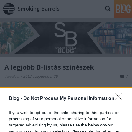
Smoking Barrels
A legjobb B-listás színészek
danialves
•
2012. szeptember 29.
7
Valószínűleg mindenkinek megvannak azon kedvenc
színészei, akik indie vagy B-filmek főszerepeinél, és
Blog -
Do Not Process My Personal Information
nagyobb blockbusterek kisebb mellékszerepeinél
sohasem jutottak tovább. Ők esetleg egy-egy
If you wish to opt-out of the sale, sharing to third parties, or
sorozatban kapják meg a kiteljesedés lehetőségét,
processing of your personal or sensitive information for
ami a mozikhoz képest általánosan…
targeted advertising by us, please use the below opt-out
section to confirm your selection. Please note that after your