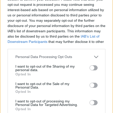
opt-out request is processed you may continue seeing
Fékezhetetlen / Lawless (2012)
interest-based ads based on personal information utilized by
us or personal information disclosed to third parties prior to
danialves
•
2012. szeptember 25.
6
your opt-out. You may separately opt-out of the further
disclosure of your personal information by third parties on the
Az utóbbi években egyre inkább úgy érződik, hogy
IAB’s list of downstream participants. This information may
elmúltak azok az idők, amikor egy film eladásához
also be disclosed by us to third parties on the
IAB’s List of
elég volt felsorolni a benne szereplő sztárokat.
Downstream Participants
that may further disclose it to other
Robert Altman jegyzi meg ironikusan A játékos c.
third parties.
szatírájában, hogy minden filmben szerepelnie kell
Please note that this website/app uses one or more Google
Bruce Willisnek és Julia Robertsnek, és ez
Personal Data Processing Opt Outs
services and may gather and store information including but
akkoriban…
not limited to your visit or usage behaviour. You may click to
I want to opt-out of the Sharing of my
personal data.
grant or deny consent to Google and its third-party tags to
Opted In
use your data for below specified purposes in below Google
consent section.
I want to opt-out of the Sale of my
Personal Data.
Opted In
I want to opt-out of processing my
Personal Data for Targeted Advertising.
Opted In