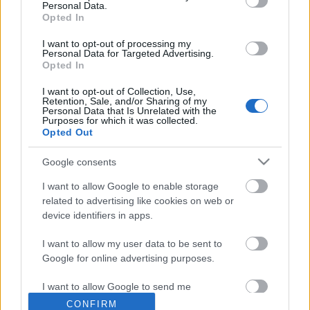
Personal Data.
Mint ahogy korábbi listámon olvashattátok, repesve
Opted In
vártam az Alien prequelnek kikiáltott Prometheus-t,
I want to opt-out of processing my
mert az előzetes ígéretek és reklámanyagok igencsak
Personal Data for Targeted Advertising.
meggyőztek arról, hogy látnom kell a filmet. Így hát
Opted In
a premier után egy nappal, tegnap be is "pótoltam"
I want to opt-out of Collection, Use,
a filmet. Lássuk hogy…
Retention, Sale, and/or Sharing of my
Personal Data that Is Unrelated with the
Purposes for which it was collected.
Sorozat: Game of Thrones 2. évad
Opted Out
danialves
•
2012. június 05.
3
Google consents
I want to allow Google to enable storage
Talán nem túlzok nagyon, ha azt mondom, a Trónok
related to advertising like cookies on web or
harca a tavalyi év messze legjobb újonca volt, de azt
device identifiers in apps.
meg merem kockáztatni, hogy egy új szintre emelte
a TV-sorozatokat. Ennek kösznhetően aztán 2011
I want to allow my user data to be sent to
júniusának közepén hatalmas mennyiségű
Google for online advertising purposes.
nyálcsorgató rajongót hagyott maga…
I want to allow Google to send me
Made in Hollywood / Somewhere
personalized advertising.
CONFIRM