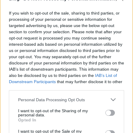
If you wish to opt-out of the sale, sharing to third parties, or
processing of your personal or sensitive information for
Nader és Simin - Egy elválás
targeted advertising by us, please use the below opt-out
története / Jodaeiye Nader az Simin
section to confirm your selection. Please note that after your
opt-out request is processed you may continue seeing
(2011)
interest-based ads based on personal information utilized by
us or personal information disclosed to third parties prior to
Bruse
•
2012. június 10.
0
your opt-out. You may separately opt-out of the further
disclosure of your personal information by third parties on the
Az iráni filmkészítés az aranykorát éli. Évről évre
IAB’s list of downstream participants. This information may
szerepelnek egy-egy neves európai filmfesztivál
also be disclosed by us to third parties on the
IAB’s List of
versenyprogramjában többnyire sikerrel. Az elmúlt
Downstream Participants
that may further disclose it to other
évek legnagyobb díjesőt kapó filmjét is egy iráni
third parties.
direktor, Asghar Farhadi rendezte. Az Elly története
Please note that this website/app uses one or more Google
után ismét egy berlini sikert könyvelhet el,…
Personal Data Processing Opt Outs
services and may gather and store information including but
not limited to your visit or usage behaviour. You may click to
I want to opt-out of the Sharing of my
Prometheus (2012)
personal data.
grant or deny consent to Google and its third-party tags to
Opted In
use your data for below specified purposes in below Google
FroG
•
2012. június 09.
17
consent section.
I want to opt-out of the Sale of my