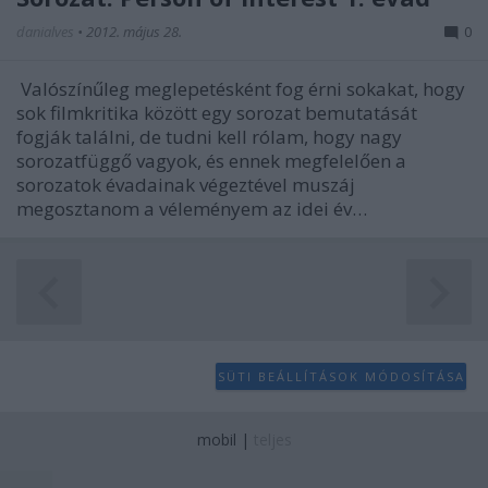
danialves
•
2012. május 28.
0
Valószínűleg meglepetésként fog érni sokakat, hogy
sok filmkritika között egy sorozat bemutatását
fogják találni, de tudni kell rólam, hogy nagy
sorozatfüggő vagyok, és ennek megfelelően a
sorozatok évadainak végeztével muszáj
megosztanom a véleményem az idei év…
SÜTI BEÁLLÍTÁSOK MÓDOSÍTÁSA
mobil
|
teljes