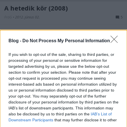
A hetedik kör (2008)
FroG
•
2012. június 02.
5
A Hungarikum rovatban a magyar filmek
taglalásával foglalkozunk, legfőbb szempontunk az,
Blog -
Do Not Process My Personal Information
hogy néhány néző számára eljuttassunk olyan
hazánk-beli alkotásokat, amelyek talán kevésbé
If you wish to opt-out of the sale, sharing to third parties, or
ismertek, de híresebb darabok is sorra kerülnek
processing of your personal or sensitive information for
majd. A dühöngő fiatalság. Ez a téma talán a…
targeted advertising by us, please use the below opt-out
section to confirm your selection. Please note that after your
Az elátkozott Leeds United / The
opt-out request is processed you may continue seeing
interest-based ads based on personal information utilized by
Damned United (2009)
us or personal information disclosed to third parties prior to
your opt-out. You may separately opt-out of the further
danialves
•
2012. június 01.
0
disclosure of your personal information by third parties on the
IAB’s list of downstream participants. This information may
Az utóbbi időben egyre nagyobb szokássá vált,
also be disclosed by us to third parties on the
IAB’s List of
hogy a sportfilmek témájául megtörtént
Downstream Participants
that may further disclose it to other
eseményeket tegyenek (Invictus, Moneyball). Ebbe a
third parties.