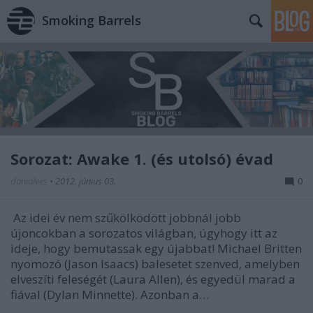
Smoking Barrels
Sorozat: Awake 1. (és utolsó) évad
danialves
•
2012. június 03.
0
Az idei év nem szűkölködött jobbnál jobb
újoncokban a sorozatos világban, úgyhogy itt az
ideje, hogy bemutassak egy újabbat! Michael Britten
nyomozó (Jason Isaacs) balesetet szenved, amelyben
elveszíti feleségét (Laura Allen), és egyedül marad a
fiával (Dylan Minnette). Azonban a…