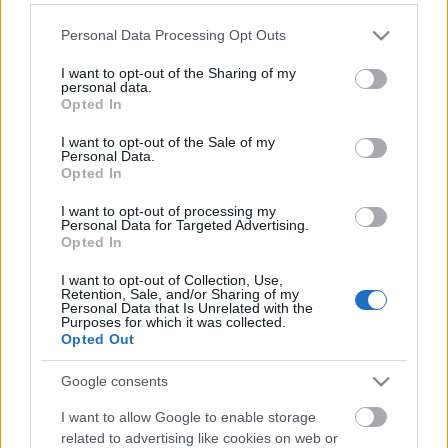
sorba illeszkedik az azóta Oscar-díjassá vált Tom
Hooper filmje, amely a futballedző Brian Clough
Please note that this website/app uses one or more Google
Personal Data Processing Opt Outs
(Michael Sheen) pályafutásába enged…
services and may gather and store information including but
not limited to your visit or usage behaviour. You may click to
I want to opt-out of the Sharing of my
personal data.
grant or deny consent to Google and its third-party tags to
Szerb film / Srpski film (2010)
Opted In
use your data for below specified purposes in below Google
consent section.
FroG
•
2012. május 31.
7
I want to opt-out of the Sale of my
Personal Data.
Opted In
A Szerb filmet szokás mostanában a legdurvább és
I want to opt-out of processing my
legmerészebb filmként emlegetni, emellett
Personal Data for Targeted Advertising.
néhányan Istenítik, csak mert "jajj, a brutalitás csak
Opted In
egy eszköz". Valóban az.. de minden művészetnek,
legyen az zene, képzőművészet, vagy film, vannak
I want to opt-out of Collection, Use,
Retention, Sale, and/or Sharing of my
határai.. Srdan Spasojevic pedig…
Personal Data that Is Unrelated with the
Purposes for which it was collected.
Opted Out
Dogtooth / Kynodontas (2009)
Google consents
Bruse
•
2012. május 30.
3
I want to allow Google to enable storage
related to advertising like cookies on web or
Ismét egy mérföldkőhöz érkeztünk, a blog