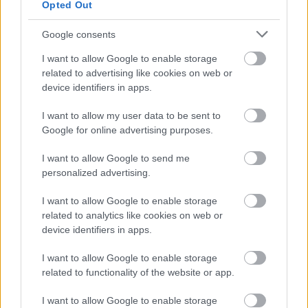
Opted Out
Könyvajánló: Markovics Botond:
Google consents
Bionauták (2026)
I want to allow Google to enable storage
related to advertising like cookies on web or
device identifiers in apps.
Könyvajánló: Dr. Sheila de Liz:
I want to allow my user data to be sent to
Hőhullámon (2026)
Google for online advertising purposes.
I want to allow Google to send me
personalized advertising.
Könyvajánló: Ferenc K. Zoltán: Pactum
Diabolo (2026)
I want to allow Google to enable storage
related to analytics like cookies on web or
device identifiers in apps.
Könyvajánló: Jókai Mór: Fekete
I want to allow Google to enable storage
gyémántok
related to functionality of the website or app.
I want to allow Google to enable storage