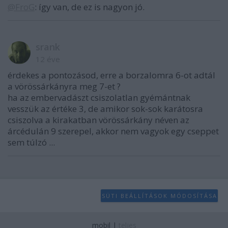
@FroG
: így van, de ez is nagyon jó.
srank
12 éve
érdekes a pontozásod, erre a borzalomra 6-ot adtál
a vörössárkányra meg 7-et ?
ha az embervadászt csiszolatlan gyémántnak
vesszük az értéke 3, de amikor sok-sok karátosra
csiszolva a kirakatban vörössárkány néven az
árcédulán 9 szerepel, akkor nem vagyok egy cseppet
sem túlzó ...
SÜTI BEÁLLÍTÁSOK MÓDOSÍTÁSA
mobil
|
teljes