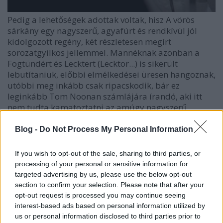
Pedig a lehetőségek adottak voltak, hisz A vörös
sárkány egy nagyszerű, agyafúrt és rendkívül jól
kidolgozott regény, két részletesen megírt
sorozatgyilkos jellemmel. Mannéknak azonban a
Fogtündért és Lecktert (Lecktor...) is sikerült
lebutítaniuk, előbbi elmélkedései üresen hangoznak,
utóbbi meg inkább csak ripacskodik, bár ez
leginkább Tom Noonan számlájára írandó, aki itt
nem tudta kamatoztatni az amúgy nagyszerű
színészi tehetségét.
Blog -
Do Not Process My Personal Information
A korábban említett feszültség teljes hiánya tette
számomra taccsra a produkciót, mert főhősünk
If you wish to opt-out of the sale, sharing to third parties, or
hiába szimpatikus, én valamiért még sem tudtam
processing of your personal or sensitive information for
szorítani neki, a fő gonosz (aki amúgy szerintem túl
targeted advertising by us, please use the below opt-out
sokat szerepel) pedig nem volt annyira agyafúrt,
section to confirm your selection. Please note that after your
hogy minden kis apró nyomát nagyítóval kelljen
opt-out request is processed you may continue seeing
keresni.
interest-based ads based on personal information utilized by
us or personal information disclosed to third parties prior to