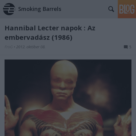
Smoking Barrels
Hannibal Lecter napok : Az
embervadász (1986)
FroG
•
2012. október 08.
5