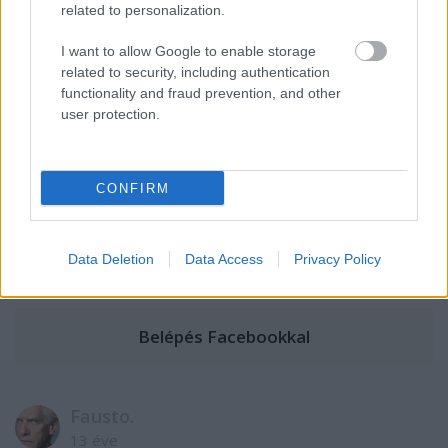
related to personalization.
Szólj hozzá!
I want to allow Google to enable storage
A hozzászóláshoz be kell lépned!
related to security, including authentication
functionality and fraud prevention, and other
user protection.
CONFIRM
Data Deletion
Data Access
Privacy Policy
VAGY
Fausto.
13 éve