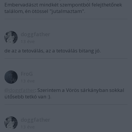
Embervadászt mindkét szempontból felejthetőnek
találom, én ötössel "jutalmaztam".
doggfather
13 éve
de az a tetoválás, az a tetoválás bitang jó.
FroG
13 éve
@doggfather
: Szerintem a Vörös sárkányban sokkal
ütősebb tetkó van :).
doggfather
13 éve