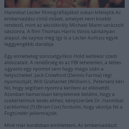
Hannibal Lecter filmográfiájából sokan kifelejtik Az
embervadász című művet, amelyet nem kisebb
rendező, mint az akciókirály Michael Mann varázsolt
vászonra. A film Thomas Harris Vörös sárkányán
alapul, de sajnos még így is a Lecter-kultusz egyik
leggyengébb darabja.
Egy elmebeteg sorozatgyilkos Hold keltekor szedi
áldozatait. A rendőrség és az FBI tehetetlen, a tettes
ugyanis egy nyomot sem hagy maga után a
helyszíneket. Jack Crowford (Dennis Farina) régi
nyomozóját, Will Grahamet (William L. Petersen) kéri
fel, hogy segítsen nyomra keríteni az elkövetőt.
Azonban hamarosan kénytelenek belátni, hogy a
szakértelmük kevés ehhez; kényszerűek
Dr. Hannibal
Lecktorhoz (?) (Brian Cox) fordulni, hogy vázolja fel a
Fogtündér jellemrajzát.
Mint már korábban említettem, Az embervadászt