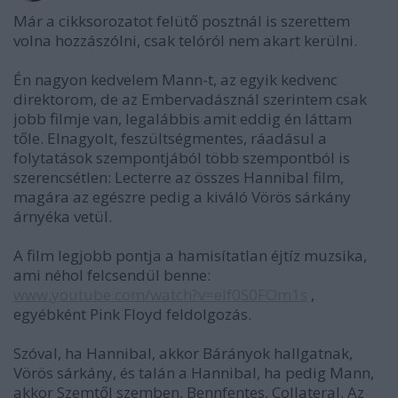
Már a cikksorozatot felütő posztnál is szerettem
volna hozzászólni, csak telóról nem akart kerülni.
Én nagyon kedvelem Mann-t, az egyik kedvenc
direktorom, de az Embervadásznál szerintem csak
jobb filmje van, legalábbis amit eddig én láttam
tőle. Elnagyolt, feszültségmentes, ráadásul a
folytatások szempontjából több szempontból is
szerencsétlen: Lecterre az összes Hannibal film,
magára az egészre pedig a kiváló Vörös sárkány
árnyéka vetül.
A film legjobb pontja a hamisítatlan éjtíz muzsika,
ami néhol felcsendül benne:
www.youtube.com/watch?v=elf0S0FOm1s
,
egyébként Pink Floyd feldolgozás.
Szóval, ha Hannibal, akkor Bárányok hallgatnak,
Vörös sárkány, és talán a Hannibal, ha pedig Mann,
akkor Szemtől szemben, Bennfentes, Collateral. Az