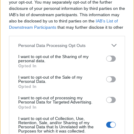
Összességében tehát Az embervadász nem rossz
your opt-out. You may separately opt-out of the further
film, ellenben rendkívül felületes. Főként a krimi
disclosure of your personal information by third parties on the
rajongóknak ajánlom, vagy azoknak, akiknek van
IAB’s list of downstream participants. This information may
felesleges 2 órájuk egy tisztességes iparosmunkára.
also be disclosed by us to third parties on the
IAB’s List of
Downstream Participants
that may further disclose it to other
6/10
third parties.
Please note that this website/app uses one or more Google
Personal Data Processing Opt Outs
services and may gather and store information including but
not limited to your visit or usage behaviour. You may click to
I want to opt-out of the Sharing of my
personal data.
grant or deny consent to Google and its third-party tags to
Opted In
Címkék:
krimi
thriller
filmkritikák
Hannibal Lecter napok
use your data for below specified purposes in below Google
consent section.
I want to opt-out of the Sale of my
Personal Data.
Opted In
Ajánlott bejegyzések:
I want to opt-out of processing my
Personal Data for Targeted Advertising.
Opted In
Könyvajánló: Nelio Biedermann: Lázár
I want to opt-out of Collection, Use,
(2026)
Retention, Sale, and/or Sharing of my
Personal Data that Is Unrelated with the
Purposes for which it was collected.