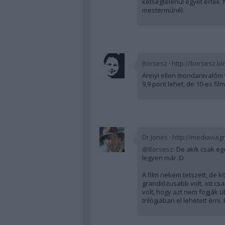
kétségtelenül egyet értek. 
mesterműnél.
Borsesz
·
http://borsesz.bl
Annyi ellen mondanivalóm v
9,9 pont lehet, de 10-es film 
Dr.Jones
·
http://mediaviagr
@Borsesz
: De akik csak e
legyen már :D
A film nekem tetszett, de k
grandiózusabb volt, ott cs
volt, hogy azt nem fogják ü
trilógiában el lehetett érni