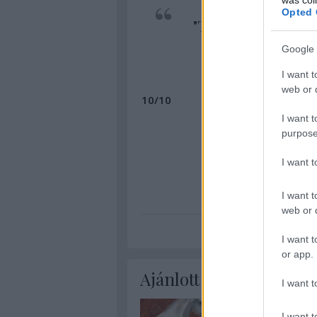
Opted 
"That's why every m
hardest part, the
Google 
I want t
web or d
10/10
I want t
purpose
I want 
I want t
ké
web or d
I want t
or app.
Ajánlott bejegyzések:
I want t
I want t