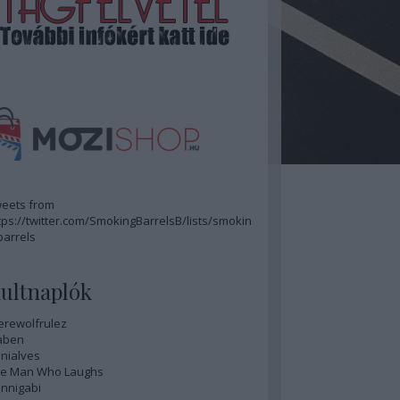
eets from
tps://twitter.com/SmokingBarrelsB/lists/smokin
barrels
ultnaplók
rewolfrulez
aben
nialves
e Man Who Laughs
nnigabi