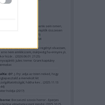
2014 ComingSoon - 5. rész
riss topikok
ria:
@Alick: Az Őslakót kb. senki sem ismeri,
dig hatalmas film, az itt szereplők összesen
m érnek ...
(
2026.06.01. 21:31
)
15 legnagyobb filmes fordulat
ria:
Érdekes, számos Verne regényt olvastam,
 erre nem emlékszem, márpedig ha ennyire jó,
kor kizár...
(
2026.06.01. 21:25
)
nyvajánló: Jules Verne: Grant kapitány
ermekei
alKa:
@P. J. Fry: adja az Isten neked, hogy
gtapasztald a menekült lét
szolgáltatottságát, hátha kev...
(
2025.11.13.
:44
)
piter holdja (2017)
borne:
Borzasztó szocio horror - Eperjes
rderline elmebeteg mint mindig.
(
2025.10.25.