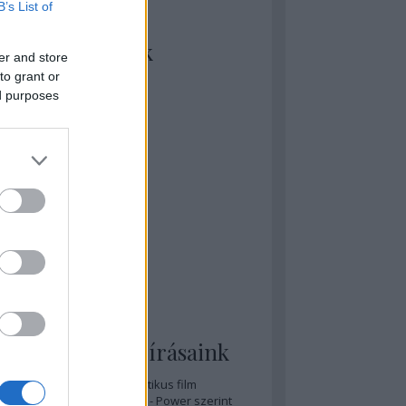
B’s List of
kiket szívesen
ézünk/olvasunk
er and store
to grant or
rosta szerint
ed purposes
rkSide Joint
lmFreak
lmbook
lmtrailer
lmzabáló
sztes megmondja a tutit
gyar Film Adatbázis
zi Mánia app
zze meg az ember!
pcorn & Soda
pernatural Movies
ashnevelés
s & Calzone
 legolvasottabb írásaink
A 20 legjobb posztapokaliptikus film
A 15 legjobb időutazós film - Power szerint