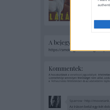
authenti
A bejegyzés trackback 
https://smokingbarrels.blog.hu/api
Kommentek:
A hozzászólások a
vonatkozó jogszabályok
értelmében
üzemeltetője semmilyen felelősséget nem vállal, azoka
a
Felhasználási feltételekben
és az
adatvédelmi tájék
Sparrow
·
http://movietank
Az íráson belül egy-két dol