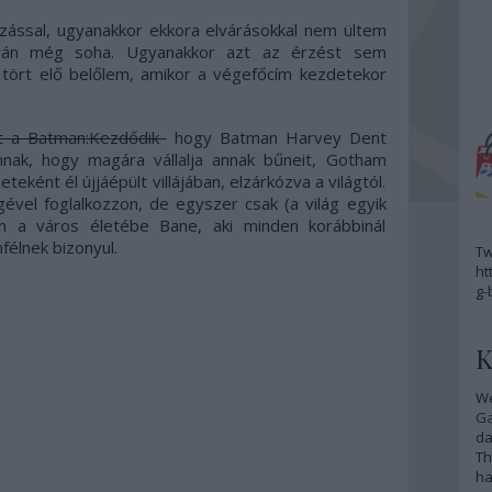
ással, ugyanakkor ekkora elvárásokkal nem ültem
során még soha. Ugyanakkor azt az érzést sem
tört elő belőlem, amikor a végefőcím kezdetekor
t a Batman:Kezdődik
hogy Batman Harvey Dent
nnak, hogy magára vállalja annak bűneit, Gotham
ént él újjáépült villájában, elzárkózva a világtól.
ével foglalkozzon, de egyszer csak (a világ egyik
an a város életébe Bane, aki minden korábbinál
élnek bizonyul.
Tw
ht
g-
K
We
G
da
Th
ha