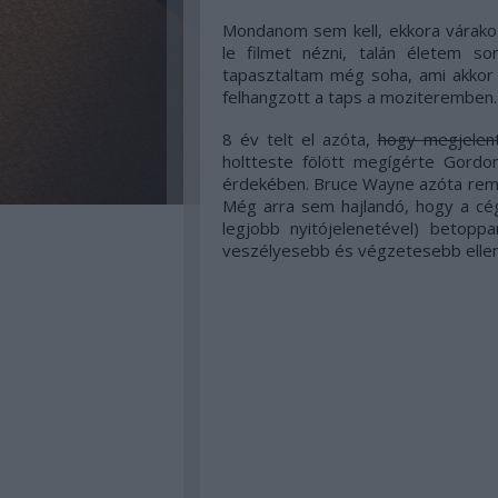
Mondanom sem kell, ekkora várakoz
le filmet nézni, talán életem 
tapasztaltam még soha, ami akkor 
felhangzott a taps a moziteremben.
8 év telt el azóta,
hogy megjelen
holtteste fölött megígérte Gordo
érdekében. Bruce Wayne azóta remetek
Még arra sem hajlandó, hogy a cég
legjobb nyitójelenetével) betopp
veszélyesebb és végzetesebb ellenf