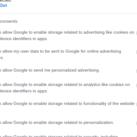
Out
agic trick has a third act, the
 part we call "The Prestige"."
consents
o allow Google to enable storage related to advertising like cookies on
evice identifiers in apps.
o allow my user data to be sent to Google for online advertising
s.
to allow Google to send me personalized advertising.
o allow Google to enable storage related to analytics like cookies on
pregény
filmkritikák
evice identifiers in apps.
15
komment
o allow Google to enable storage related to functionality of the website
o allow Google to enable storage related to personalization.
o allow Google to enable storage related to security, including