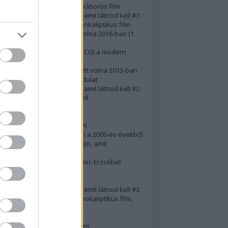
A 10 legjobb második világháborús film
50 posztapokaliptikus film, amit látnod kell #1:
A 10 legkreatívabb posztapokaliptikus film
20 film, amit látnod kellett volna 2016-ban (1.
rész)
Ezért néz ki borzasztóan a CGI a modern
filmekben (is)
15(+1) film, amit látnod kellett volna 2013-ban
A 15 legnagyobb filmes fordulat
50 posztapokaliptikus film, amit látnod kell #2:
10 zombifilm, amit látnod kell
A 10 legjobb gengszterfilm
A 10 legjobb Brad Pitt-film
A 10 legjobb Mel Gibson-film
Az igazi 10 legjobb akciófilm a 2000-es évekből
10 iszonyatos magyar filmcím, amit
megúsztunk 2016-ban
Könyvkritika: Brigitte Hamann: Erzsébet
királyné (2019)
A 10 legjobb Al Pacino - film
50 posztapokaliptikus film, amit látnod kell #3:
10 (nem is annyira) posztapokaliptikus film,
amit látnod kell
10 alulértékelt film - 2. rész
A 10 legjobb Matt Damon-film