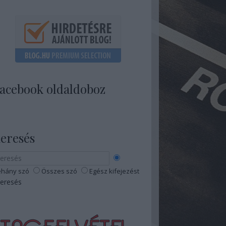
acebook oldaldoboz
eresés
hány szó
Összes szó
Egész kifejezést