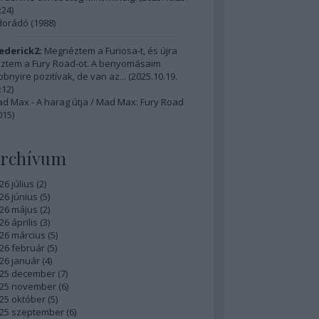
:24
)
dorádó (1988)
ederick2:
Megnéztem a Furiosa-t, és újra
ztem a Fury Road-ot. A benyomásaim
bbnyire pozitívak, de van az...
(
2025.10.19.
:12
)
d Max - A harag útja / Mad Max: Fury Road
015)
rchívum
26 július
(
2
)
26 június
(
5
)
26 május
(
2
)
26 április
(
3
)
26 március
(
5
)
26 február
(
5
)
26 január
(
4
)
25 december
(
7
)
25 november
(
6
)
25 október
(
5
)
25 szeptember
(
6
)