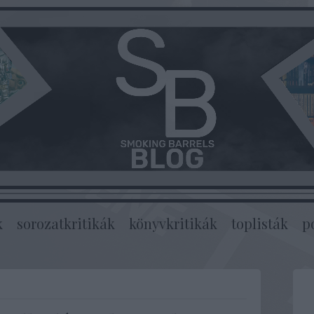
k
sorozatkritikák
könyvkritikák
toplisták
p