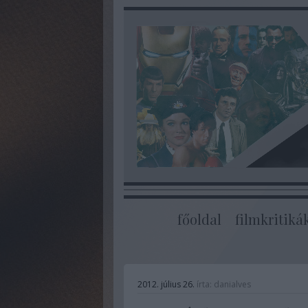
főoldal
filmkritiká
2012. július 26.
írta:
danialves