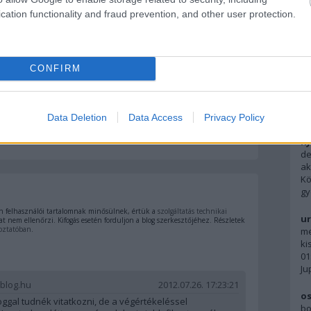
cation functionality and fraud prevention, and other user protection.
F
CONFIRM
Ky
pe
ne
címe:
A 
Data Deletion
Data Access
Privacy Policy
/trackback/id/4678449
Ky
de
ak
Kö
gy
 felhasználói tartalomnak minősülnek, értük a
szolgáltatás technikai
ur
t nem ellenőrzi. Kifogás esetén forduljon a blog szerkesztőjéhez. Részletek
oztatóban
.
me
ki
01
Ju
.blog.hu
2012.07.26. 17:23:21
os
oggal tudnék vitatkozni, de a végértékeléssel
bo