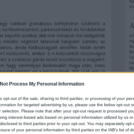
Ka
Fr
A
 egy valóban grandiózus befejezése született a
os történetvezetést, párbeszédeket és fordulatokat
 kapufát azokkal, akik már hónapok óta találgatták
A 
an minden végletet kihasznál hangulati szinten, az
A
Bo
latos, ámde földhözragadt akciófilm. Nolan ismét
Bo
rt módszerét, amikor 3-4 helyszínből összevágva
Cr
ehhez a szokásos gárda ismét hozzáteszi a magáért.
Le
nem hagy semmilyen kívánnivalót maga után, Hans
Ma
gulati löketet ad a képsoroknak. Bár csak egy új
ne's Chant), ezt a régiekkel együtt a lehető
A karaktereknél talán nem dolgoztak olyan erős
Not Process My Personal Information
A
a második felvonásnál, de mindenkiből kihozták a
p
kidő nagy része alatt Bane a főszereplő (ezzel
to opt-out of the sale, sharing to third parties, or processing of your per
hiányosság), és Tom Hardy méltó utódja lett Heath
An
formation for targeted advertising by us, please use the below opt-out s
 hozzá). Egy maszkkal az arcán csak a szemeit és a
Di
r selection. Please note that after your opt-out request is processed y
ió előnyei) valósítja meg tökéletesen a szerepét.
Eg
eing interest-based ads based on personal information utilized by us or
s bevált, mind karakter (enyhe bevezetetlenséget
N
disclosed to third parties prior to your opt-out. You may separately opt-
ész terén is. John Blake (Joseph Gordon-Levitt)
Ör
losure of your personal information by third parties on the IAB’s list of
ben, bár már egyre inkább kezd az az érzésem lenni,