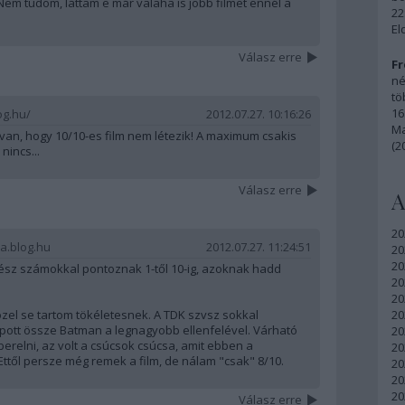
Nem tudom, láttam e már valaha is jobb filmet ennél a
22
El
Válasz erre
Fr
né
tö
16
og.hu/
2012.07.27. 10:16:26
Ma
an, hogy 10/10-es film nem létezik! A maximum csakis
(2
nincs...
Válasz erre
A
20
a.blog.hu
2012.07.27. 11:24:51
20
20
gész számokkal pontoznak 1-től 10-ig, azoknak hadd
20
20
özel se tartom tökéletesnek. A TDK szvsz sokkal
20
apott össze Batman a legnagyobb ellenfelével. Várható
20
berelni, az volt a csúcsok csúcsa, amit ebben a
20
. Ettől persze még remek a film, de nálam "csak" 8/10.
20
20
20
Válasz erre