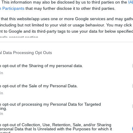
. This information may also be disclosed by us to third parties on the
IA
 a szerepet játssza el évek óta.
A
Participants
that may further disclose it to other third parties.
n
 that this website/app uses one or more Google services and may gath
including but not limited to your visit or usage behaviour. You may click 
r the secret... but you won't find
Bo
 to Google and its third-party tags to use your data for below specifi
Da
e you're not really looking. You
ogle consent section.
Fi
o know. You want to be fooled."
Fi
Fi
l Data Processing Opt Outs
Fi
Li
Ma
ktíven észérvekkel nem akarom értékelni ezt az
o opt-out of the Sharing of my personal data.
Mo
hol a 150. perc környékén még a fenti bekezdésben
In
Né
attam A sötét lovaghoz, és vártam a nagy durranást.
Po
ok, de nem egy kedvenc filmemnél ültem úgy 10
o opt-out of the Sale of my Personal Data.
Su
ddig jó volt, de mi hiányzik még?", hogy majd a
Tr
In
. És itt is hasonló történt, az utolsó jelentek
Ju
kításokon, karaktereken, történetvezetésen, hogy
to opt-out of processing my Personal Data for Targeted
ű egyszerűen zseniális. Nyilván ebből mindenki
ing.
an elemezve nem tökéletes film a Felemelkedés, de
A
In
o opt-out of Collection, Use, Retention, Sale, and/or Sharing
ersonal Data that Is Unrelated with the Purposes for which it
lected.