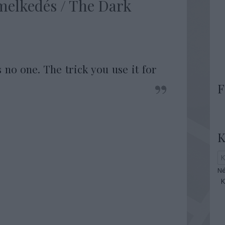
emelkedés / The Dark
)
 no one. The trick you use it for
F
K
Né