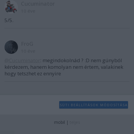
Cucuminator
10 éve
5/5.
FroG
10 éve
@Cucuminator
: megindokolnád ? :D nem gúnyból
kérdezem, hanem komolyan nem értem, valakinek
hogy tetszhet ez ennyire
SÜTI BEÁLLÍTÁSOK MÓDOSÍTÁSA
mobil
|
teljes