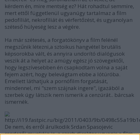
kérdem én, mire mentség ez? Hát rohadtul semmire,
mert ettől függetlenül ugyanúgy tartalmaz a film
pedofíliát, nekrofíliát és vérfertőzést, és ugyanolyan
széteső hülyeség lesz a végére.
Ha már szétesés, a forgatókönyv a film felénél
megszűnik létezni,a sztoikus hangvétel brutális
képsorokba vált, és annyira undorító dialógusok
veszik át a helyet az amúgy egész jó szövegektől,
hogy legszívesebben én csapkodtam volna a saját
fejem azért, hogy belevágtam ebbe a lótúróba.
Emellett láthatjuk a pornófilm forgatását,
mindennel, mi "szem szájnak ingere", igazából a
szerbek úgy látszik nem ismerik a cenzúrát.. bárcsak
ismernék.
De nem, és erről árulkodik Srdan Spasojevic
rendezői munkája is, a szerb direktor ugyanis a film