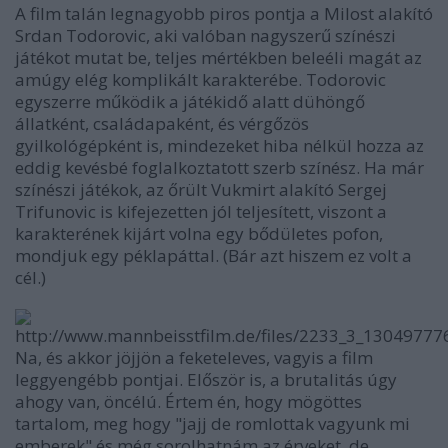
A film talán legnagyobb piros pontja a Milost
alakító
Srdan Todorovic, aki valóban nagyszerű színészi
játékot mutat be, teljes mértékben beleéli magát az
amúgy elég komplikált karakterébe. Todorovic
egyszerre működik a játékidő alatt dühöngő
állatként, családapaként, és vérgőzös
gyilkológépként is, mindezeket hiba nélkül hozza az
eddig kevésbé foglalkoztatott szerb színész. Ha már
színészi játékok, az őrült Vukmirt alakító
Sergej
Trifunovic is kifejezetten jól teljesített, viszont a
karakterének kijárt volna egy bődületes pofon,
mondjuk egy péklapáttal. (Bár azt hiszem ez volt a
cél.)
Na, és akkor jöjjön a feketeleves, vagyis a film
leggyengébb pontjai. Először is, a brutalitás úgy
ahogy van, öncélú. Értem én, hogy mögöttes
tartalom, meg hogy "jajj de romlottak vagyunk mi
emberek" és még sorolhatnám az érveket, de