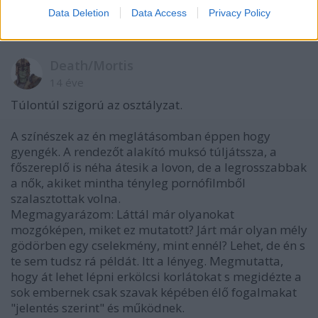
Data Deletion
Data Access
Privacy Policy
Death/Mortis
14 éve
Túlontúl szigorú az osztályzat.
A színészek az én meglátásomban éppen hogy
gyengék. A rendezőt alakító muksó túljátssza, a
főszereplő is néha átesik a lovon, de a legrosszabbak
a nők, akiket mintha tényleg pornófilmből
szalasztottak volna.
Megmagyarázom: Láttál már olyanokat
mozgóképen, miket ez mutatott? Járt már olyan mély
gödörben egy cselekmény, mint ennél? Lehet, de én s
te sem tudsz rá példát. Itt a lényeg. Megmutatta,
hogy át lehet lépni erkölcsi korlátokat s megidézte a
sok embernek csak szavak képében élő fogalmakat
"jelentés szerint" és működnek.