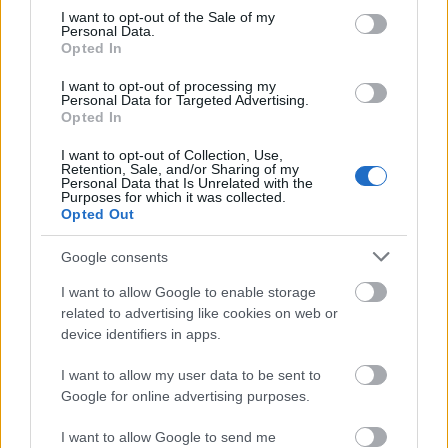
mentség semmire, a Szerb film ettől függetlenül
consent section.
I want to opt-out of the Sale of my
Personal Data.
gusztustalan, eltúlzott, és (bár van egy igen drámai
Opted In
csavar) összességében gagyi tálalásban érkezett, és
ezt nem a technikai kvalitásaira értem, sokkal
I want to opt-out of processing my
inkább a rendezésre. Számomra a nézhetetlenség
Personal Data for Targeted Advertising.
Opted In
határait súrolja, csak a mondanivalója, és Todorovic
játéka menti meg valamelyest. (Na és persze
I want to opt-out of Collection, Use,
senkinek nem ajánlom)
Retention, Sale, and/or Sharing of my
Personal Data that Is Unrelated with the
Purposes for which it was collected.
2/10
Opted Out
Google consents
I want to allow Google to enable storage
related to advertising like cookies on web or
Címkék:
horror
európai
botrány
filmkritikák
device identifiers in apps.
I want to allow my user data to be sent to
Google for online advertising purposes.
Ajánlott bejegyzések:
I want to allow Google to send me