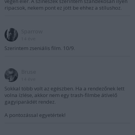
végén elér. A színészek szerintem szándékosan ilyen
ripacsok, nekem pont ez jött be ehhez a stílushoz.
Sparrow
14 éve
Szerintem zseniális film. 10/9.
Bruse
14 éve
Sokkal több volt az egészben. Ha a rendezőnek lett
volna ízlése, akkor nem egy trash-filmbe átívelő
gagyiparádét rendez.
A pontozással egyetértek!