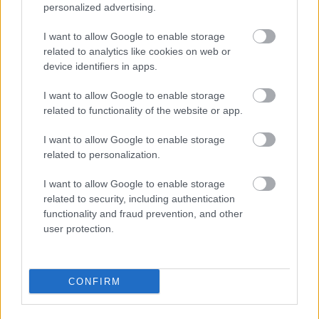
personalized advertising.
Könyvkritika - Karl Ove Knausgård: Az
I want to allow Google to enable storage
öröklét farkasai
related to analytics like cookies on web or
device identifiers in apps.
I want to allow Google to enable storage
Szólj hozzá!
related to functionality of the website or app.
A hozzászóláshoz be kell lépned!
I want to allow Google to enable storage
related to personalization.
I want to allow Google to enable storage
related to security, including authentication
functionality and fraud prevention, and other
user protection.
CONFIRM
VAGY