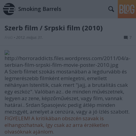
Smoking Barrels
Szerb film / Srpski film (2010)
FroG
•
2012. május 31.
7
A Szerb filmet szokás mostanában a legdurvább és
legmerészebb filmként emlegetni, emellett
néhányan Istenítik, csak mert "jajj, a brutalitás csak
egy eszköz". Valóban az.. de minden művészetnek,
legyen az zene, képzőművészet, vagy film, vannak
határai.. Srdan Spasojevic pedig átlép minden
mezsgyét, amelyet a cenzúra, vagy a jó ízlés szabott.
FIGYELEM! A kritikában obszcén szavak is
elhangozhatnak, így csak az arra érzéketlen
olvasóknak ajánlom.