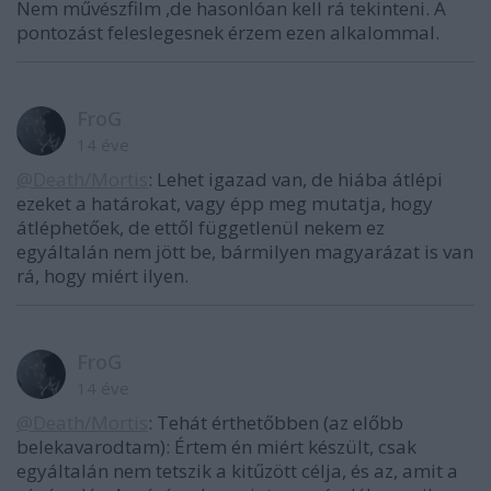
Nem művészfilm ,de hasonlóan kell rá tekinteni. A
pontozást feleslegesnek érzem ezen alkalommal.
FroG
14 éve
@Death/Mortis
: Lehet igazad van, de hiába átlépi
ezeket a határokat, vagy épp meg mutatja, hogy
átléphetőek, de ettől függetlenül nekem ez
egyáltalán nem jött be, bármilyen magyarázat is van
rá, hogy miért ilyen.
FroG
14 éve
@Death/Mortis
: Tehát érthetőbben (az előbb
belekavarodtam): Értem én miért készült, csak
egyáltalán nem tetszik a kitűzött célja, és az, amit a