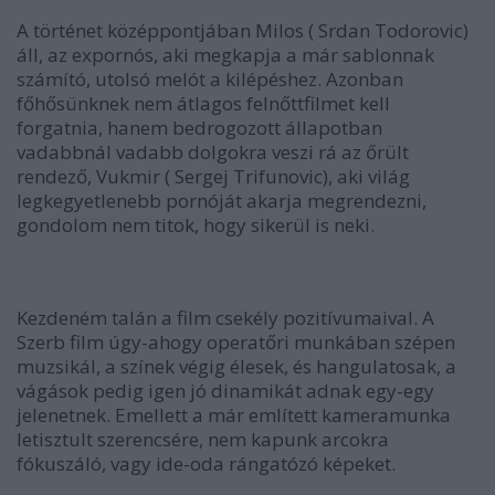
A történet középpontjában
Milos ( Srdan Todorovic)
áll, az expornós, aki megkapja a már sablonnak
számító, utolsó melót a kilépéshez. Azonban
főhősünknek nem átlagos felnőttfilmet kell
forgatnia, hanem bedrogozott állapotban
vadabbnál vadabb dolgokra veszi rá az őrült
rendező,
Vukmir ( Sergej Trifunovic), aki világ
legkegyetlenebb pornóját akarja megrendezni,
gondolom nem titok, hogy sikerül is neki.
Kezdeném talán a film csekély pozitívumaival. A
Szerb film úgy-ahogy operatőri munkában szépen
muzsikál, a színek végig élesek, és hangulatosak, a
vágások pedig igen jó dinamikát adnak egy-egy
jelenetnek. Emellett a már említett kameramunka
letisztult szerencsére, nem kapunk arcokra
fókuszáló, vagy ide-oda rángatózó képeket.