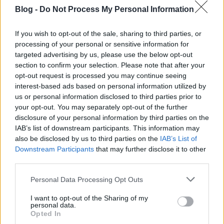
felénél kiereszti a gyeplőt a kezei közül, és az ott
Blog -
Do Not Process My Personal Information
elindított erőszakhullám olyan méreteket ölt, amely
filmvászonhoz nem méltó, és gyalázatos. Emellett a
brutalitással is úgy bánik, mint Pistike a játékaival,
If you wish to opt-out of the sale, sharing to third parties, or
az agresszió a film végére elbagatelizálódik , amely
processing of your personal or sensitive information for
elképesztő felelőtlenség, ha pont ezzel kapcsolatban
targeted advertising by us, please use the below opt-out
akar valaki levonni konklúziót a saját "művéből".
section to confirm your selection. Please note that after your
opt-out request is processed you may continue seeing
Ne értsetek félre, én nem vitatom el a film
interest-based ads based on personal information utilized by
us or personal information disclosed to third parties prior to
"érdemeit", de azok valahogy eltörpülnek a méretes
your opt-out. You may separately opt-out of the further
hibák mellett. Olvastam már sok helyen, hogy a
disclosure of your personal information by third parties on the
Szerb film technikailag kifogásolhatatlan, ez valóban
IAB’s list of downstream participants. This information may
így van.. de kérdem én: Minek ez nekünk? Mi a
also be disclosed by us to third parties on the
IAB’s List of
szarért van szüksége az emberiségnek egy ilyen
Downstream Participants
that may further disclose it to other
csapzott filmre, amely minden etikai határt átlép, a
third parties.
végére pedig öncélúak nevet magán, hogy "igen, ezt
is megcsináltam." !? Viszont ami adott, az a
Please note that this website/app uses one or more Google
Personal Data Processing Opt Outs
mondanivaló, és az valóban helytálló, mondhatni
services and may gather and store information including but
sajnos. Büdös ez a világ, a mai fiatalság nagy része
not limited to your visit or usage behaviour. You may click to
I want to opt-out of the Sharing of my
personal data.
lelkileg undorító, a kegyetlenség pedig a
grant or deny consent to Google and its third-party tags to
Opted In
legelburjánzottabb dolog a Földön. Viszont ez nem
use your data for below specified purposes in below Google