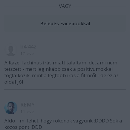
VAGY
b4l44z
12 éve
A Kaze Tachinus írás miatt találtam ide, ami nem
tetszett - mert leginkább csak a pozitívumokkal
foglalkozik, mint a legtöbb írás a filmről - de ez az
oldal jó!
REMY
11 éve
Aldo... mi lehet, hogy rokonok vagyunk :DDDD Sok a
közös pont :DDD