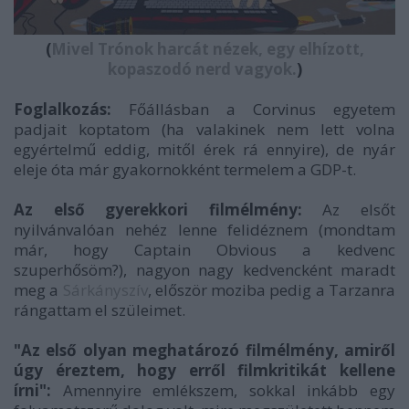
(
Mivel Trónok harcát nézek, egy elhízott,
kopaszodó nerd vagyok.
)
Foglalkozás:
Főállásban a Corvinus egyetem
padjait koptatom (ha valakinek nem lett volna
egyértelmű eddig, mitől érek rá ennyire), de nyár
eleje óta már gyakornokként termelem a GDP-t.
Az első gyerekkori filmélmény:
Az elsőt
nyilvánvalóan nehéz lenne felidéznem (mondtam
már, hogy Captain Obvious a kedvenc
szuperhősöm?), nagyon nagy kedvencként maradt
meg a
Sárkányszív
, először moziba pedig a Tarzanra
rángattam el szüleimet.
"Az első olyan meghatározó filmélmény, amiről
úgy éreztem, hogy erről filmkritikát kellene
írni":
Amennyire emlékszem, sokkal inkább egy