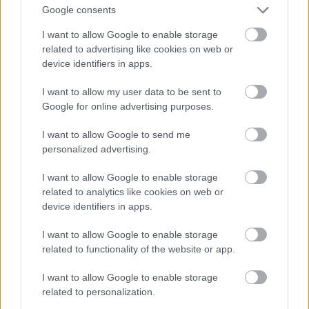
Google consents
I want to allow Google to enable storage
related to advertising like cookies on web or
device identifiers in apps.
I want to allow my user data to be sent to
Foglalkozás:
joviális vidéki hivatalnok (nappal),
Google for online advertising purposes.
véresszájú grafomániás horrorrajongó (éjjel).
I want to allow Google to send me
Az első gyerekkori filmélmény:
a Cimborák - Nádi
personalized advertising.
szélben című magyar természetfilm, amelyet
gyerekként moziban volt lehetőségem megtekinteni.
I want to allow Google to enable storage
Hogy aztán a főszereplő Fickóból, a vizslából, és a
related to analytics like cookies on web or
device identifiers in apps.
kis tacskó barátjából hogyan alakult ki a fejemben a
farkasember- és horrormánia, ne kérdezzétek, kissé
I want to allow Google to enable storage
elborultam.
related to functionality of the website or app.
"Az első olyan meghatározó filmélmény, amiről
I want to allow Google to enable storage
úgy éreztem, hogy erről filmkritikát kellene írni":
related to personalization.
Pontypool: megnéztem és totál beszippantott. Végül