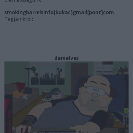
smokingbarrelsinfo[kukac]gmail[pont]com
Tagjainkról:
danialves