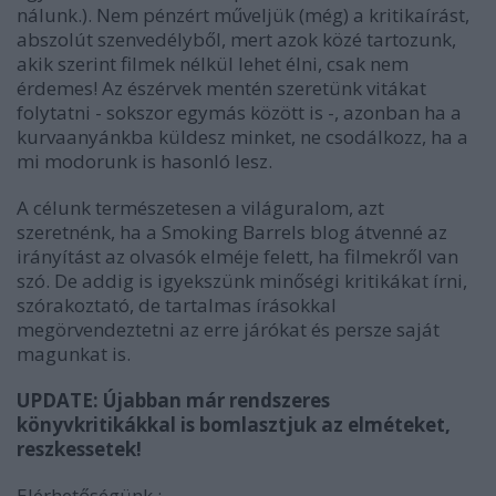
nálunk.). Nem pénzért műveljük (még) a kritikaírást,
abszolút szenvedélyből, mert azok közé tartozunk,
akik szerint filmek nélkül lehet élni, csak nem
érdemes! Az észérvek mentén szeretünk vitákat
folytatni - sokszor egymás között is -, azonban ha a
kurvaanyánkba küldesz minket, ne csodálkozz, ha a
mi modorunk is hasonló lesz.
A célunk természetesen a világuralom, azt
szeretnénk, ha a Smoking Barrels blog átvenné az
irányítást az olvasók elméje felett, ha filmekről van
szó. De addig is igyekszünk minőségi kritikákat írni,
szórakoztató, de tartalmas írásokkal
megörvendeztetni az erre járókat és persze saját
magunkat is.
UPDATE: Újabban már rendszeres
könyvkritikákkal is bomlasztjuk az elméteket,
reszkessetek!
Elérhetőségünk :