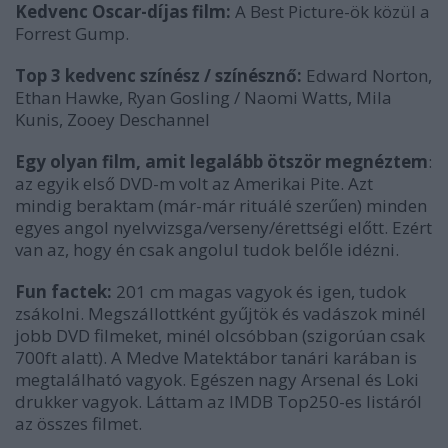
Kedvenc Oscar-díjas film:
A Best Picture-ök közül a
Forrest Gump.
Top 3 kedvenc színész / színésznő:
Edward Norton,
Ethan Hawke, Ryan Gosling / Naomi Watts, Mila
Kunis, Zooey Deschannel
Egy olyan film, amit legalább ötször megnéztem
:
az egyik első DVD-m volt az Amerikai Pite. Azt
mindig beraktam (már-már rituálé szerűen) minden
egyes angol nyelvvizsga/verseny/érettségi előtt. Ezért
van az, hogy én csak angolul tudok belőle idézni.
Fun factek:
201 cm magas vagyok és igen, tudok
zsákolni. Megszállottként gyűjtök és vadászok minél
jobb DVD filmeket, minél olcsóbban (szigorúan csak
700ft alatt). A Medve Matektábor tanári karában is
megtalálható vagyok. Egészen nagy Arsenal és Loki
drukker vagyok. Láttam az IMDB Top250-es listáról
az összes filmet.