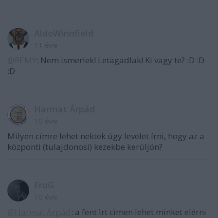
AldoWinnfield
11 éve
@REMY
: Nem ismerlek! Letagadlak! Ki vagy te? :D :D
:D
Harmat Árpád
10 éve
Milyen címre lehet nektek úgy levelet írni, hogy az a
központi (tulajdonosi) kezekbe kerüljön?
FroG
10 éve
@Harmat Árpád
: a fent ìrt cìmen lehet minket elérni