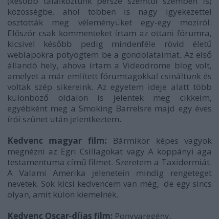
(később találkoztunk persze szemtől szemben is)
közösségbe, ahol többen is nagy igyekezettel
osztották meg véleményüket egy-egy moziról.
Először csak kommenteket írtam az ottani fórumra,
kicsivel később pedig mindenféle rövid életű
weblapokra pötyögtem be a gondolataimat. Az első
állandó hely, ahova írtam a Videodrome blog volt,
amelyet a már említett fórumtagokkal csináltunk és
voltak szép sikereink. Az egyetem ideje alatt több
különböző oldalon is jelentek meg cikkeim,
egyébként meg a Smoking Barrelsre majd egy éves
írói szünet után jelentkeztem.
Kedvenc magyar film:
Bármikor képes vagyok
megnézni az Egri Csillagokat vagy A koppányi aga
testamentuma című filmet. Szeretem a Taxidermiát.
A Valami Amerika jelenetein mindig rengeteget
nevetek. Sok kicsi kedvencem van még, de egy sincs
olyan, amit külön kiemelnék.
Kedvenc Oscar-díjas film:
Ponyvaregény.