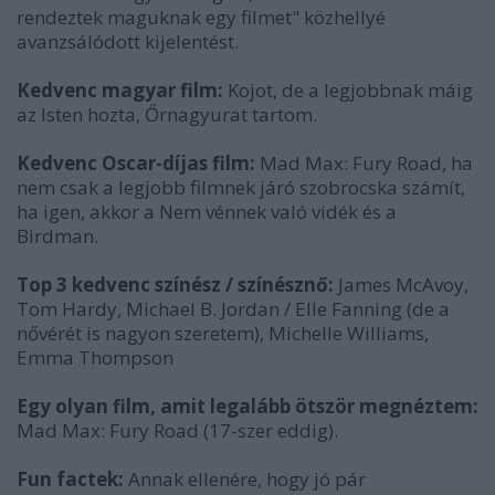
rendeztek maguknak egy filmet" közhellyé
avanzsálódott kijelentést.
Kedvenc magyar film:
Kojot, de a legjobbnak máig
az Isten hozta, Őrnagyurat tartom.
Kedvenc Oscar-díjas film:
Mad Max: Fury Road, ha
nem csak a legjobb filmnek járó szobrocska számít,
ha igen, akkor a Nem vénnek való vidék és a
Birdman.
Top 3 kedvenc színész / színésznő:
James McAvoy,
Tom Hardy, Michael B. Jordan / Elle Fanning (de a
nővérét is nagyon szeretem), Michelle Williams,
Emma Thompson
Egy olyan film, amit legalább ötször megnéztem:
Mad Max: Fury Road (17-szer eddig).
Fun factek:
Annak ellenére, hogy jó pár