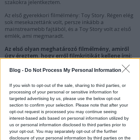
szakokra jelentkeztem.
Az első gyerekkori filmélmény:
Toy Story. Régen elég
sok mesekazettánk volt, persze inkább a
mainstreamebb fajtából, és a Toy Story volt az első
emlék, ami megmaradt.
Az első olyan meghatározó filmélmény, amiről
úgy éreztem, hogy erről filmkritikát kellene írni:
Nem volt ilyen. Nem egy konkrét film hatására
kezdtem el blogolni, nem volt ilyenfajta "kezdőlökés"
Blog -
Do Not Process My Personal Information
számomra. Egyszer csak kipattant a fejemből a
blogolás ötlete, aztán írtam azokról a filmekről,
If you wish to opt-out of the sale, sharing to third parties, or
amiket láttam. Ennyire egyszerű.
processing of your personal or sensitive information for
targeted advertising by us, please use the below opt-out
Kedvenc magyar film:
A tanú
section to confirm your selection. Please note that after your
opt-out request is processed you may continue seeing
Kedvenc Oscar-díjas film:
Amerikai szépség
interest-based ads based on personal information utilized by
us or personal information disclosed to third parties prior to
Top 3 kedvenc színész / színésznő:
Jack Nicholson,
your opt-out. You may separately opt-out of the further
Daniel Day-Lewis, Christian Bale. Hölgyeknél olyan
disclosure of your personal information by third parties on the