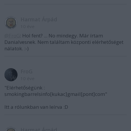
Harmat Árpád
10 éve
@FroG
: Hol fent? ... No mindegy. Már írtam
Danialvesnek. Nem találtam központi elérhetőséget
nálatok. :-)
FroG
10 éve
"Elérhetőségünk :
smokingbarrelsinfo[kukac]gmail[pont]com"
Itt a rólunkban van leírva :D
Harmat Árpád