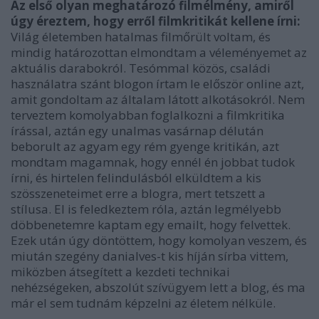
Az első olyan meghatározó filmélmény, amiről
úgy éreztem, hogy erről filmkritikát kellene írni:
Világ életemben hatalmas filmőrült voltam, és
mindig határozottan elmondtam a véleményemet az
aktuális darabokról. Tesómmal közös, családi
használatra szánt blogon írtam le először online azt,
amit gondoltam az általam látott alkotásokról. Nem
terveztem komolyabban foglalkozni a filmkritika
írással, aztán egy unalmas vasárnap délután
beborult az agyam egy rém gyenge kritikán, azt
mondtam magamnak, hogy ennél én jobbat tudok
írni, és hirtelen felindulásból elküldtem a kis
szösszeneteimet erre a blogra, mert tetszett a
stílusa. El is feledkeztem róla, aztán legmélyebb
döbbenetemre kaptam egy emailt, hogy felvettek.
Ezek után úgy döntöttem, hogy komolyan veszem, és
miután szegény danialves-t kis híján sírba vittem,
miközben átsegített a kezdeti technikai
nehézségeken, abszolút szívügyem lett a blog, és ma
már el sem tudnám képzelni az életem nélküle.