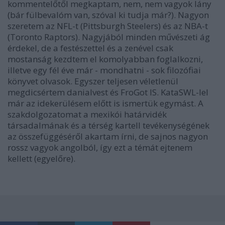
kommentelőtől megkaptam, nem, nem vagyok lány
(bár fülbevalóm van, szóval ki tudja már?). Nagyon
szeretem az NFL-t (Pittsburgh Steelers) és az NBA-t
(Toronto Raptors). Nagyjából minden művészeti ág
érdekel, de a festészettel és a zenével csak
mostanság kezdtem el komolyabban foglalkozni,
illetve egy fél éve már - mondhatni - sok filozófiai
könyvet olvasok. Egyszer teljesen véletlenül
megdicsértem danialvest és FroGot IS. KataSWL-lel
már az idekerülésem előtt is ismertük egymást. A
szakdolgozatomat a mexikói határvidék
társadalmának és a térség kartell tevékenységének
az összefüggéséről akartam írni, de sajnos nagyon
rossz vagyok angolból, így ezt a témát ejtenem
kellett (egyelőre).