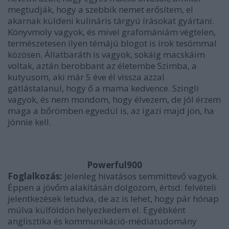
megtudják, hogy a szebbik nemet erősítem, el
akarnak küldeni kulináris tárgyú írásokat gyártani.
Könyvmoly vagyok, és mivel grafomániám végtelen,
természetesen ilyen témájú blogot is írok tesómmal
közösen. Állatbaráth is vagyok, sokáig macskáim
voltak, aztán berobbant az életembe Szimba, a
kutyusom, aki már 5 éve él vissza azzal
gátlástalanul, hogy ő a mama kedvence. Szingli
vagyok, és nem mondom, hogy élvezem, de jól érzem
maga a bőrömben egyedül is, az igazi majd jön, ha
jönnie kell.
Powerful900
Foglalkozás:
Jelenleg hivatásos semmittevő vagyok.
Éppen a jövőm alakításán dolgozom, értsd: felvételi
jelentkezések letudva, de az is lehet, hogy pár hónap
múlva külföldön helyezkedem el. Egyébként
anglisztika és kommunikáció-médiatudomány