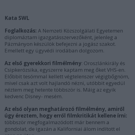
Kata SWL
Foglalkozás:
A Nemzeti Közszolgálati Egyetemen
diplomáztam igazgatásszervezőként, jelenleg a
Pázmányon készülök befejezni a jogász szakot.
Emellett egy ügyvédi irodában dolgozom.
Az első gyerekkori filmélmény
: Oroszlánkirály és
Csipkerózsika, egyszerre kaptam meg őket VHS-en.
Előbbit tesómmal kellett végtelenszer végigbőgnöm,
mivel csak azt volt hajlandó nézni, utóbbit egyedül
néztem meg hetente többször is. Máig az egyik
kedvenc Disney- mesém.
Az első olyan meghatározó filmélmény, amiről
úgy éreztem, hogy erről filmkritikát kellene írni:
többször megfogalmazódott már bennem a
gondolat, de igazán a Kaliforniai álom indított el