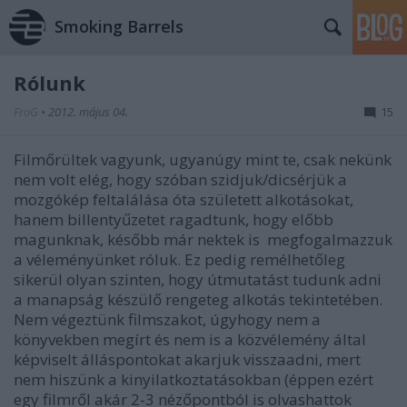
Smoking Barrels
Rólunk
FroG
•
2012. május 04.
15
Filmőrültek vagyunk, ugyanúgy mint te, csak nekünk
nem volt elég, hogy szóban szidjuk/dicsérjük a
mozgókép feltalálása óta született alkotásokat,
hanem billentyűzetet ragadtunk, hogy előbb
magunknak, később már nektek is megfogalmazzuk
a véleményünket róluk. Ez pedig remélhetőleg
sikerül olyan szinten, hogy útmutatást tudunk adni
a manapság készülő rengeteg alkotás tekintetében.
Nem végeztünk filmszakot, úgyhogy nem a
könyvekben megírt és nem is a közvélemény által
képviselt álláspontokat akarjuk visszaadni, mert
nem hiszünk a kinyilatkoztatásokban (éppen ezért
egy filmről akár 2-3 nézőpontból is olvashattok