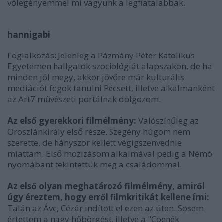
vőlegényemmel mi vagyunk a legfiatalabbak.
hannigabi
Foglalkozás:
Jelenleg a Pázmány Péter Katolikus
Egyetemen hallgatok szociológiát alapszakon, de ha
minden jól megy, akkor jövőre már kulturális
mediációt fogok tanulni Pécsett, illetve alkalmanként
az Art7 művészeti portálnak dolgozom.
Az első gyerekkori filmélmény:
Valószínűleg az
Oroszlánkirály első része. Szegény húgom nem
szerette, de hányszor kellett végigszenvednie
miattam. Első mozizásom alkalmával pedig a Némó
nyomábant tekintettük meg a családommal.
Az első olyan meghatározó filmélmény, amiről
úgy éreztem, hogy erről filmkritikát kellene írni:
Talán az Áve, Cézár indított el ezen az úton. Sosem
értettem a nagy hőbörgést, illetve a "Coenék