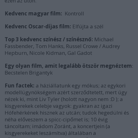
ezen az úton.
Kedvenc magyar film:
Kontroll
Kedvenc Oscar-díjas film:
Elfújta a szél
Top 3 kedvenc színész / színésznő:
Michael
Fassbender, Tom Hanks, Russel Crowe / Audrey
Hepburn, Nicole Kidman, Gal Gadot
Egy olyan film, amit legalább ötször megnéztem
:
Becstelen Brigantyk
Fun factek:
a háziállatunk egy mókus; az egykori
modellügynökségem azért szerződtetett, mert úgy
nézek ki, mint Liv Tyler (holott nagyon nem :D ); a
kisgyerekek celebje vagyok: gyakran az igazi
Hófehérkének hisznek az utcán; tudok hegedülni és
néha előveszem a spicc-cipőmet is; 10 évig
táncoltam; imádom Zoránt, a koncertjein (a
kisgyerekeket leszámítva) általában a