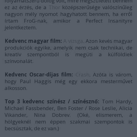
folyamatszerű dolog volt, mire megszületett bennem
ez az érzés, de a
Thor
középszerűsége valószínűleg
nagyon mély nyomot hagyhatott bennem, ha erről
írtam FroG-nak, amikor a Perfect Insanityre
jelentkeztem.
Kedvenc magyar film:
A vizsga
. Azon kevés magyar
produkciók egyike, amelyik nem csak technikai, de
kreatív szempontból is megüti a külföldiek
színvonalát.
Kedvenc Oscar-díjas film:
Crash
. Azóta is várom,
hogy Paul Haggis még egy ekkora mesterművet
alkosson.
Top 3 kedvenc színész / színésznő:
Tom Hardy,
Michael Fassbender, Ben Foster / Rose Leslie, Alicia
Vikander, Nina Dobrev. (Oké, elismerem, a
hölgyeknél nem éppen szakmai szempontok is
becsúsztak, de ez van.)