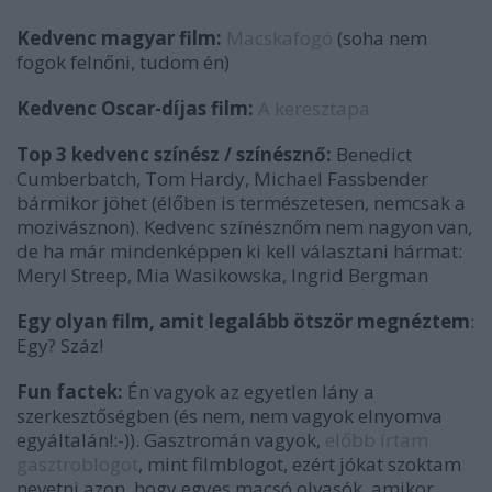
Kedvenc magyar film:
Macskafogó
(soha nem
fogok felnőni, tudom én)
Kedvenc Oscar-díjas film:
A keresztapa
Top 3 kedvenc színész / színésznő:
Benedict
Cumberbatch, Tom Hardy, Michael Fassbender
bármikor jöhet (élőben is természetesen, nemcsak a
mozivásznon). Kedvenc színésznőm nem nagyon van,
de ha már mindenképpen ki kell választani hármat:
Meryl Streep, Mia Wasikowska, Ingrid Bergman
Egy olyan film, amit legalább ötször megnéztem
:
Egy? Száz!
Fun factek:
Én vagyok az egyetlen lány a
szerkesztőségben (és nem, nem vagyok elnyomva
egyáltalán!:-)). Gasztromán vagyok,
előbb írtam
gasztroblogot
, mint filmblogot, ezért jókat szoktam
nevetni azon, hogy egyes macsó olvasók, amikor