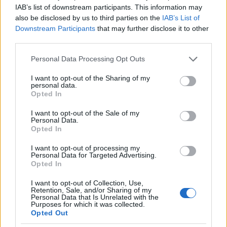
kiugró kedvenceim nincsenek, de Anne Hathaway-be
IAB’s list of downstream participants. This information may
szerelmes vagyok. :D
also be disclosed by us to third parties on the
IAB’s List of
Downstream Participants
that may further disclose it to other
Egy olyan film, amit legalább ötször megnéztem
:
third parties.
Django elszabadul
Please note that this website/app uses one or more Google
Personal Data Processing Opt Outs
services and may gather and store information including but
Fun factek:
Kiskorom óta Manchester United
not limited to your visit or usage behaviour. You may click to
I want to opt-out of the Sharing of my
szurkoló vagyok, nem láttam még egy Trónok harca
personal data.
grant or deny consent to Google and its third-party tags to
epizódot sem, utálom a magas alkoholtartalmú
Opted In
use your data for below specified purposes in below Google
italokat, a közmondások 90%-át kibírhatatlan
consent section.
I want to opt-out of the Sale of my
hülyeségnek tartom.
Personal Data.
Opted In
Werewolfrulez
I want to opt-out of processing my
Personal Data for Targeted Advertising.
Opted In
I want to opt-out of Collection, Use,
Retention, Sale, and/or Sharing of my
Personal Data that Is Unrelated with the
Purposes for which it was collected.
Opted Out