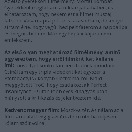
Az első gyerekkori filmélmény:
Mortal Kombat.
Gyerekként megláttam a reklámját a tv-ben, és
elhatároztam, hogy nekem ezt a filmet muszáj
látnom. Vasárnapra jól be is lázasodtam, de annyit
sírtam érte, hogy végül becipelt faterom a nappaliba
és megnézhettem. Már egy képkockájára nem
emlékszem.
Az első olyan meghatározó filmélmény, amiről
úgy éreztem, hogy erről filmkritikát kellene
írni:
most ilyet konkrétan nem tudnék mondani.
Csináltam egy tripla videókritikát egyszer a
Pterodactyl/Alkonyat/Electroma-ról. Majd
meggyőzött FroG, hogy csatlakozzak Perfect
Insanityhez. Ezután több éves kihagyás után
hiányzott a kritikázás és jelentkeztem ide.
Kedvenc magyar film:
Moszkva tér. Az nálam az a
film, ami alatt végig azt éreztem mintha teljesen
rólam szólt volna.