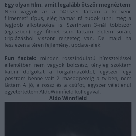
Egy olyan film, amit legalább ötször megnéztem
:
Nem vagyok az a "40-szer láttam a kedvenc
filmemet" típus, elég hamar rá tudok unni még a
legjobb alkotásokra is. Szerintem 3-nál többször
(egészben) egy filmet sem láttam életem során,
triplázásból viszont rengeteg van. De majd ha
lesz ezen a téren fejlemény, update-elek.
Fun factek:
minden rosszindulatú híreszteléssel
ellentétben nem vagyok bölcsész, tényleg szoktam
kapni dolgokat a forgalmazóktól, egyszer egy
posztom benne volt 2 másodpercig a tv-ben, nem
láttam A jó, a rossz és a csúfot, egyszer véletlenül
egyetértettem AldoWinnfield kollégával.
Aldo Winnfield