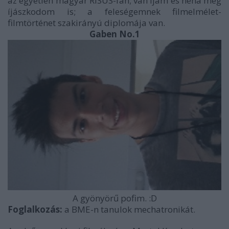
az egyetlen magyar RISUS-fan; van íjam és néha még
íjászkodom is; a feleségemnek filmelmélet-
filmtörténet szakirányú diplomája van.
Gaben No.1
A gyönyörű pofim. :D
Foglalkozás:
a BME-n tanulok mechatronikát.