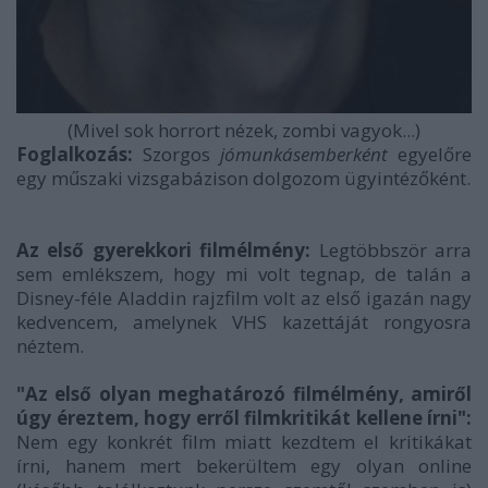
(Mivel sok horrort nézek, zombi vagyok...)
Foglalkozás:
Szorgos
jómunkásemberként
egyelőre
egy műszaki vizsgabázison dolgozom ügyintézőként.
Az első gyerekkori filmélmény:
Legtöbbször arra
sem emlékszem, hogy mi volt tegnap, de talán a
Disney-féle Aladdin rajzfilm volt az első igazán nagy
kedvencem, amelynek VHS kazettáját rongyosra
néztem.
"Az első olyan meghatározó filmélmény, amiről
úgy éreztem, hogy erről filmkritikát kellene írni":
Nem egy konkrét film miatt kezdtem el kritikákat
írni, hanem mert bekerültem egy olyan online