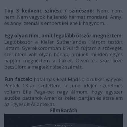
Top 3 kedvenc színész / színésznő:
Nem, nem,
nem. Nem vagyok hajlandó hármat mondani. Annyi
és annyi zseniális embert kellene kihagynom...
Egy olyan film, amit legalább ötször megnéztem
:
Legtöbbször a Kiefer Sutherlandes Három testőrt
láttam. Gyerekkoromban kívülről fújtam a szövegét,
szerintem volt olyan hónap, aminek minden egyes
napján megnéztem a filmet. Ötven és száz közé
becsülöm a megtekintések számát.
Fun factek:
hatalmas Real Madrid drukker vagyok;
Péntek 13-án születtem; a Juno idején szerelmes
voltam Elle Page-be; nagy álmom, hogy egyszer
autóba pattanok Amerika keleti partján és átszelem
az Egyesült Államokat.
FilmBaráth